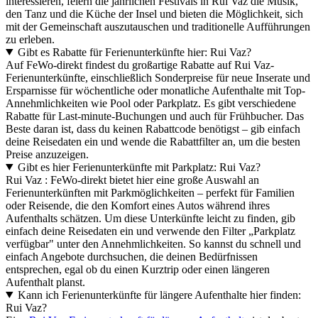
interessieren, feiern die jährlichen Festivals in Rui Vaz die Musik,
den Tanz und die Küche der Insel und bieten die Möglichkeit, sich
mit der Gemeinschaft auszutauschen und traditionelle Aufführungen
zu erleben.
Gibt es Rabatte für Ferienunterkünfte hier: Rui Vaz?
Auf FeWo-direkt findest du großartige Rabatte auf Rui Vaz-
Ferienunterkünfte, einschließlich Sonderpreise für neue Inserate und
Ersparnisse für wöchentliche oder monatliche Aufenthalte mit Top-
Annehmlichkeiten wie Pool oder Parkplatz. Es gibt verschiedene
Rabatte für Last-minute-Buchungen und auch für Frühbucher. Das
Beste daran ist, dass du keinen Rabattcode benötigst – gib einfach
deine Reisedaten ein und wende die Rabattfilter an, um die besten
Preise anzuzeigen.
Gibt es hier Ferienunterkünfte mit Parkplatz: Rui Vaz?
Rui Vaz : FeWo-direkt bietet hier eine große Auswahl an
Ferienunterkünften mit Parkmöglichkeiten – perfekt für Familien
oder Reisende, die den Komfort eines Autos während ihres
Aufenthalts schätzen. Um diese Unterkünfte leicht zu finden, gib
einfach deine Reisedaten ein und verwende den Filter „Parkplatz
verfügbar" unter den Annehmlichkeiten. So kannst du schnell und
einfach Angebote durchsuchen, die deinen Bedürfnissen
entsprechen, egal ob du einen Kurztrip oder einen längeren
Aufenthalt planst.
Kann ich Ferienunterkünfte für längere Aufenthalte hier finden:
Rui Vaz?