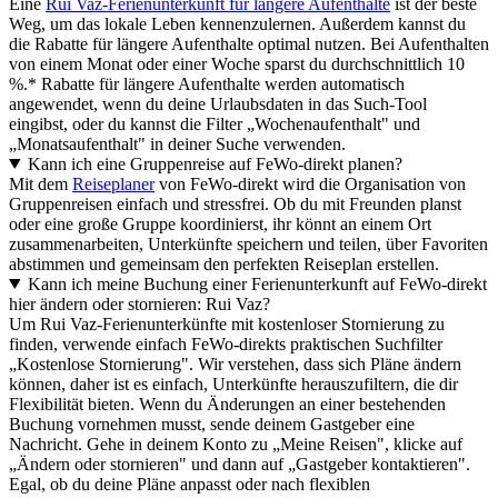
Eine
Rui Vaz-Ferienunterkunft für längere Aufenthalte
ist der beste
Weg, um das lokale Leben kennenzulernen. Außerdem kannst du
die Rabatte für längere Aufenthalte optimal nutzen. Bei Aufenthalten
von einem Monat oder einer Woche sparst du durchschnittlich 10
%.* Rabatte für längere Aufenthalte werden automatisch
angewendet, wenn du deine Urlaubsdaten in das Such-Tool
eingibst, oder du kannst die Filter „Wochenaufenthalt" und
„Monatsaufenthalt" in deiner Suche verwenden.
Kann ich eine Gruppenreise auf FeWo-direkt planen?
Mit dem
Reiseplaner
von FeWo-direkt wird die Organisation von
Gruppenreisen einfach und stressfrei. Ob du mit Freunden planst
oder eine große Gruppe koordinierst, ihr könnt an einem Ort
zusammenarbeiten, Unterkünfte speichern und teilen, über Favoriten
abstimmen und gemeinsam den perfekten Reiseplan erstellen.
Kann ich meine Buchung einer Ferienunterkunft auf FeWo-direkt
hier ändern oder stornieren: Rui Vaz?
Um Rui Vaz-Ferienunterkünfte mit kostenloser Stornierung zu
finden, verwende einfach FeWo-direkts praktischen Suchfilter
„Kostenlose Stornierung". Wir verstehen, dass sich Pläne ändern
können, daher ist es einfach, Unterkünfte herauszufiltern, die dir
Flexibilität bieten. Wenn du Änderungen an einer bestehenden
Buchung vornehmen musst, sende deinem Gastgeber eine
Nachricht. Gehe in deinem Konto zu „Meine Reisen", klicke auf
„Ändern oder stornieren" und dann auf „Gastgeber kontaktieren".
Egal, ob du deine Pläne anpasst oder nach flexiblen