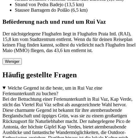
Strand von Pedra Badejo (13,5 km)
Stausee Barragem do Poilão (6,5 km)
Beförderung nach und rund um Rui Vaz
Der nächstgelegene Flughafen liegt in Flughafen Praia Intl. (RAI),
15,8 km vom Stadtzentrum entfernt. Wenn du für deinen Reiseplan
keinen Flug finden kannst, solltest du vielleicht nach Flughafen Insel
Maio (MMO) fliegen, das 43,6 km entfernt ist.
Weniger
Häufig gestellte Fragen
Welche Gegend ist die beste, um in Rui Vaz eine
Ferienunterkunft zu buchen?
Bei der Betrachtung einer Ferienunterkunft in Rui Vaz, Kap Verde,
sticht das Viertel Rui Vaz selbst als ausgezeichnete Wahl hervor.
Diese charmante Gegend ist bekannt für ihre atemberaubende
Berglandschaft und üppiges Grün, was sie zu einem großartigen
Rückzugsort für Naturliebhaber macht. Der nahegelegene Pico de
Antonia, der höchste Gipfel Kap Verdes, bietet atemberaubende
Ausblicke und fantastische Wandermöglichkeiten, die Outdoor-
Enthusiasten anziehen. Darüber hinaus ist die lokale Kultur reich,