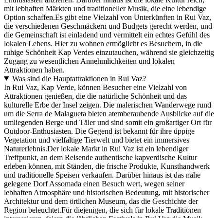
mit lebhaften Märkten und traditioneller Musik, die eine lebendige
Option schaffen.Es gibt eine Vielzahl von Unterkünften in Rui Vaz,
die verschiedenen Geschmäckern und Budgets gerecht werden, und
die Gemeinschaft ist einladend und vermittelt ein echtes Gefühl des
lokalen Lebens. Hier zu wohnen ermöglicht es Besuchern, in die
ruhige Schönheit Kap Verdes einzutauchen, während sie gleichzeitig
Zugang zu wesentlichen Annehmlichkeiten und lokalen
Attraktionen haben.
Was sind die Hauptattraktionen in Rui Vaz?
In Rui Vaz, Kap Verde, können Besucher eine Vielzahl von
Attraktionen genießen, die die natürliche Schönheit und das
kulturelle Erbe der Insel zeigen. Die malerischen Wanderwege rund
um die Serra de Malagueta bieten atemberaubende Ausblicke auf die
umliegenden Berge und Täler und sind somit ein großartiger Ort für
Outdoor-Enthusiasten. Die Gegend ist bekannt für ihre üppige
Vegetation und vielfältige Tierwelt und bietet ein immersives
Naturerlebnis.Der lokale Markt in Rui Vaz ist ein lebendiger
Treffpunkt, an dem Reisende authentische kapverdische Kultur
erleben können, mit Ständen, die frische Produkte, Kunsthandwerk
und traditionelle Speisen verkaufen. Darüber hinaus ist das nahe
gelegene Dorf Assomada einen Besuch wert, wegen seiner
lebhaften Atmosphäre und historischen Bedeutung, mit historischer
Architektur und dem örtlichen Museum, das die Geschichte der
Region beleuchtet.Für diejenigen, die sich für lokale Traditionen