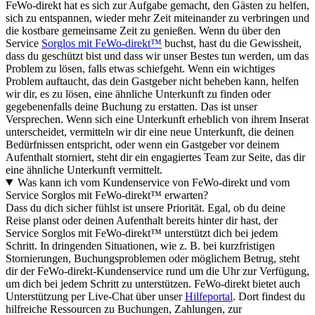
FeWo-direkt hat es sich zur Aufgabe gemacht, den Gästen zu helfen,
sich zu entspannen, wieder mehr Zeit miteinander zu verbringen und
die kostbare gemeinsame Zeit zu genießen. Wenn du über den
Service
Sorglos mit FeWo-direkt™
buchst, hast du die Gewissheit,
dass du geschützt bist und dass wir unser Bestes tun werden, um das
Problem zu lösen, falls etwas schiefgeht. Wenn ein wichtiges
Problem auftaucht, das dein Gastgeber nicht beheben kann, helfen
wir dir, es zu lösen, eine ähnliche Unterkunft zu finden oder
gegebenenfalls deine Buchung zu erstatten. Das ist unser
Versprechen. Wenn sich eine Unterkunft erheblich von ihrem Inserat
unterscheidet, vermitteln wir dir eine neue Unterkunft, die deinen
Bedürfnissen entspricht, oder wenn ein Gastgeber vor deinem
Aufenthalt storniert, steht dir ein engagiertes Team zur Seite, das dir
eine ähnliche Unterkunft vermittelt.
Was kann ich vom Kundenservice von FeWo-direkt und vom
Service Sorglos mit FeWo-direkt™ erwarten?
Dass du dich sicher fühlst ist unsere Priorität. Egal, ob du deine
Reise planst oder deinen Aufenthalt bereits hinter dir hast, der
Service Sorglos mit FeWo-direkt™ unterstützt dich bei jedem
Schritt. In dringenden Situationen, wie z. B. bei kurzfristigen
Stornierungen, Buchungsproblemen oder möglichem Betrug, steht
dir der FeWo-direkt-Kundenservice rund um die Uhr zur Verfügung,
um dich bei jedem Schritt zu unterstützen. FeWo-direkt bietet auch
Unterstützung per Live-Chat über unser
Hilfeportal
. Dort findest du
hilfreiche Ressourcen zu Buchungen, Zahlungen, zur