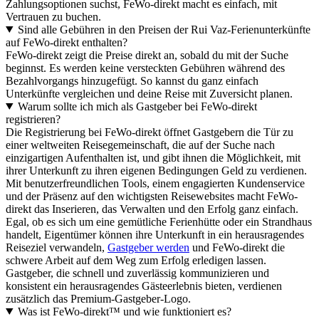
Zahlungsoptionen suchst, FeWo-direkt macht es einfach, mit
Vertrauen zu buchen.
Sind alle Gebühren in den Preisen der Rui Vaz-Ferienunterkünfte
auf FeWo-direkt enthalten?
FeWo-direkt zeigt die Preise direkt an, sobald du mit der Suche
beginnst. Es werden keine versteckten Gebühren während des
Bezahlvorgangs hinzugefügt. So kannst du ganz einfach
Unterkünfte vergleichen und deine Reise mit Zuversicht planen.
Warum sollte ich mich als Gastgeber bei FeWo-direkt
registrieren?
Die Registrierung bei FeWo-direkt öffnet Gastgebern die Tür zu
einer weltweiten Reisegemeinschaft, die auf der Suche nach
einzigartigen Aufenthalten ist, und gibt ihnen die Möglichkeit, mit
ihrer Unterkunft zu ihren eigenen Bedingungen Geld zu verdienen.
Mit benutzerfreundlichen Tools, einem engagierten Kundenservice
und der Präsenz auf den wichtigsten Reisewebsites macht FeWo-
direkt das Inserieren, das Verwalten und den Erfolg ganz einfach.
Egal, ob es sich um eine gemütliche Ferienhütte oder ein Strandhaus
handelt, Eigentümer können ihre Unterkunft in ein herausragendes
Reiseziel verwandeln,
Gastgeber werden
und FeWo-direkt die
schwere Arbeit auf dem Weg zum Erfolg erledigen lassen.
Gastgeber, die schnell und zuverlässig kommunizieren und
konsistent ein herausragendes Gästeerlebnis bieten, verdienen
zusätzlich das Premium-Gastgeber-Logo.
Was ist FeWo-direkt™ und wie funktioniert es?