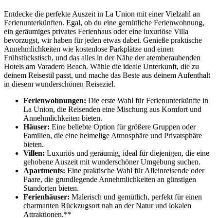
Entdecke die perfekte Auszeit in La Union mit einer Vielzahl an
Ferienunterkünften. Egal, ob du eine gemütliche Ferienwohnung,
ein geräumiges privates Ferienhaus oder eine luxuriöse Villa
bevorzugst, wir haben für jeden etwas dabei. Genieße praktische
Annehmlichkeiten wie kostenlose Parkplätze und einen
Frühstückstisch, und das alles in der Nähe der atemberaubenden
Hotels am Varadero Beach. Wähle die ideale Unterkunft, die zu
deinem Reisestil passt, und mache das Beste aus deinem Aufenthalt
in diesem wunderschönen Reiseziel.
Ferienwohnungen:
Die erste Wahl für Ferienunterkünfte in
La Union, die Reisenden eine Mischung aus Komfort und
Annehmlichkeiten bieten.
Häuser:
Eine beliebte Option für größere Gruppen oder
Familien, die eine heimelige Atmosphäre und Privatsphäre
bieten.
Villen:
Luxuriös und geräumig, ideal für diejenigen, die eine
gehobene Auszeit mit wunderschöner Umgebung suchen.
Apartments:
Eine praktische Wahl für Alleinreisende oder
Paare, die grundlegende Annehmlichkeiten an günstigen
Standorten bieten.
Ferienhäuser:
Malerisch und gemütlich, perfekt für einen
charmanten Rückzugsort nah an der Natur und lokalen
Attraktionen.**