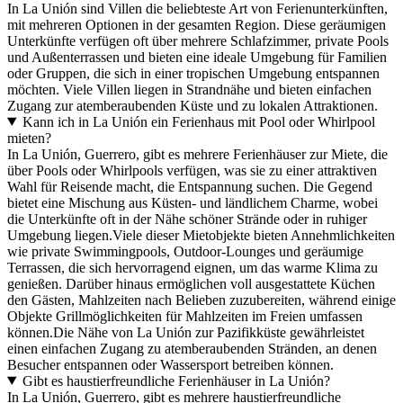
In La Unión sind Villen die beliebteste Art von Ferienunterkünften,
mit mehreren Optionen in der gesamten Region. Diese geräumigen
Unterkünfte verfügen oft über mehrere Schlafzimmer, private Pools
und Außenterrassen und bieten eine ideale Umgebung für Familien
oder Gruppen, die sich in einer tropischen Umgebung entspannen
möchten. Viele Villen liegen in Strandnähe und bieten einfachen
Zugang zur atemberaubenden Küste und zu lokalen Attraktionen.
Kann ich in La Unión ein Ferienhaus mit Pool oder Whirlpool
mieten?
In La Unión, Guerrero, gibt es mehrere Ferienhäuser zur Miete, die
über Pools oder Whirlpools verfügen, was sie zu einer attraktiven
Wahl für Reisende macht, die Entspannung suchen. Die Gegend
bietet eine Mischung aus Küsten- und ländlichem Charme, wobei
die Unterkünfte oft in der Nähe schöner Strände oder in ruhiger
Umgebung liegen.Viele dieser Mietobjekte bieten Annehmlichkeiten
wie private Swimmingpools, Outdoor-Lounges und geräumige
Terrassen, die sich hervorragend eignen, um das warme Klima zu
genießen. Darüber hinaus ermöglichen voll ausgestattete Küchen
den Gästen, Mahlzeiten nach Belieben zuzubereiten, während einige
Objekte Grillmöglichkeiten für Mahlzeiten im Freien umfassen
können.Die Nähe von La Unión zur Pazifikküste gewährleistet
einen einfachen Zugang zu atemberaubenden Stränden, an denen
Besucher entspannen oder Wassersport betreiben können.
Gibt es haustierfreundliche Ferienhäuser in La Unión?
In La Unión, Guerrero, gibt es mehrere haustierfreundliche