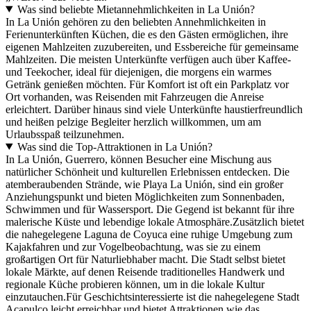
Was sind beliebte Mietannehmlichkeiten in La Unión?
In La Unión gehören zu den beliebten Annehmlichkeiten in
Ferienunterkünften Küchen, die es den Gästen ermöglichen, ihre
eigenen Mahlzeiten zuzubereiten, und Essbereiche für gemeinsame
Mahlzeiten. Die meisten Unterkünfte verfügen auch über Kaffee-
und Teekocher, ideal für diejenigen, die morgens ein warmes
Getränk genießen möchten. Für Komfort ist oft ein Parkplatz vor
Ort vorhanden, was Reisenden mit Fahrzeugen die Anreise
erleichtert. Darüber hinaus sind viele Unterkünfte haustierfreundlich
und heißen pelzige Begleiter herzlich willkommen, um am
Urlaubsspaß teilzunehmen.
Was sind die Top-Attraktionen in La Unión?
In La Unión, Guerrero, können Besucher eine Mischung aus
natürlicher Schönheit und kulturellen Erlebnissen entdecken. Die
atemberaubenden Strände, wie Playa La Unión, sind ein großer
Anziehungspunkt und bieten Möglichkeiten zum Sonnenbaden,
Schwimmen und für Wassersport. Die Gegend ist bekannt für ihre
malerische Küste und lebendige lokale Atmosphäre.Zusätzlich bietet
die nahegelegene Laguna de Coyuca eine ruhige Umgebung zum
Kajakfahren und zur Vogelbeobachtung, was sie zu einem
großartigen Ort für Naturliebhaber macht. Die Stadt selbst bietet
lokale Märkte, auf denen Reisende traditionelles Handwerk und
regionale Küche probieren können, um in die lokale Kultur
einzutauchen.Für Geschichtsinteressierte ist die nahegelegene Stadt
Acapulco leicht erreichbar und bietet Attraktionen wie das