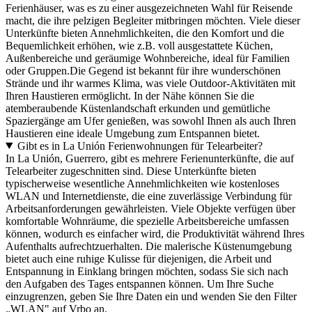
Ferienhäuser, was es zu einer ausgezeichneten Wahl für Reisende
macht, die ihre pelzigen Begleiter mitbringen möchten. Viele dieser
Unterkünfte bieten Annehmlichkeiten, die den Komfort und die
Bequemlichkeit erhöhen, wie z.B. voll ausgestattete Küchen,
Außenbereiche und geräumige Wohnbereiche, ideal für Familien
oder Gruppen.
Die Gegend ist bekannt für ihre wunderschönen
Strände und ihr warmes Klima, was viele Outdoor-Aktivitäten mit
Ihren Haustieren ermöglicht. In der Nähe können Sie die
atemberaubende Küstenlandschaft erkunden und gemütliche
Spaziergänge am Ufer genießen, was sowohl Ihnen als auch Ihren
Haustieren eine ideale Umgebung zum Entspannen bietet.
Gibt es in La Unión Ferienwohnungen für Telearbeiter?
In La Unión, Guerrero, gibt es mehrere Ferienunterkünfte, die auf
Telearbeiter zugeschnitten sind. Diese Unterkünfte bieten
typischerweise wesentliche Annehmlichkeiten wie kostenloses
WLAN und Internetdienste, die eine zuverlässige Verbindung für
Arbeitsanforderungen gewährleisten. Viele Objekte verfügen über
komfortable Wohnräume, die spezielle Arbeitsbereiche umfassen
können, wodurch es einfacher wird, die Produktivität während Ihres
Aufenthalts aufrechtzuerhalten. Die malerische Küstenumgebung
bietet auch eine ruhige Kulisse für diejenigen, die Arbeit und
Entspannung in Einklang bringen möchten, sodass Sie sich nach
den Aufgaben des Tages entspannen können. Um Ihre Suche
einzugrenzen, geben Sie Ihre Daten ein und wenden Sie den Filter
„WLAN" auf Vrbo an.