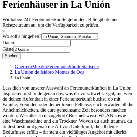
Ferienhäuser in La Unión
Wir haben 241 Ferienunterkünfte gefunden. Bitte gib deinen
Reisezeitraum an, um die Verfügbarkeit zu prüfen.
Wo soll’s hingehen?
Daten
Gäste
Suchen
Guerrero
Mexiko
Ferienunterkünfte
Startseite
La Unión de Isidoro Montes de Oca
La Unión
Lass dich von unserer Auswahl an Ferienunterkünften in La Unión
inspirieren und finde genau das, was dir vorschwebt. Egal, mit wem
du deinen Aufenthalt in einer Ferienunterkunft buchst, ob mit
Familie, Freunden oder deiner treuen Fellnase, euch erwarten all die
Annehmlichkeiten, die eure gemeinsame Zeit besonders machen
werden. Was alles so dazugehört? Beispielsweise WLAN sowie
eine Waschmaschine und ein Trockner. Wovon du auch träumst, du
findest bestimmt genau die Art von Unterkunft, die all deine
Bedürfnisse erfüllt – dir steht ein vielfältiges Angebot mit allerlei