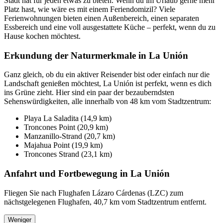
Stadt hat für jeden etwas zu bieten. Wenn du im Urlaub gerne mehr
Platz hast, wie wäre es mit einem Feriendomizil? Viele
Ferienwohnungen bieten einen Außenbereich, einen separaten
Essbereich und eine voll ausgestattete Küche – perfekt, wenn du zu
Hause kochen möchtest.
Erkundung der Naturmerkmale in La Unión
Ganz gleich, ob du ein aktiver Reisender bist oder einfach nur die
Landschaft genießen möchtest, La Unión ist perfekt, wenn es dich
ins Grüne zieht. Hier sind ein paar der bezauberndsten
Sehenswürdigkeiten, alle innerhalb von 48 km vom Stadtzentrum:
Playa La Saladita (14,9 km)
Troncones Point (20,9 km)
Manzanillo-Strand (20,7 km)
Majahua Point (19,9 km)
Troncones Strand (23,1 km)
Anfahrt und Fortbewegung in La Unión
Fliegen Sie nach Flughafen Lázaro Cárdenas (LZC) zum
nächstgelegenen Flughafen, 40,7 km vom Stadtzentrum entfernt.
Weniger