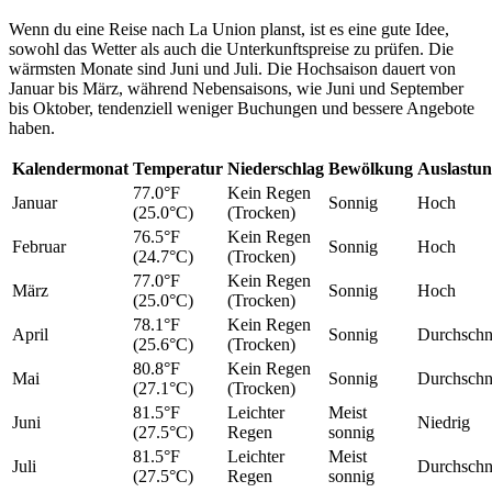
Wenn du eine Reise nach La Union planst, ist es eine gute Idee,
sowohl das Wetter als auch die Unterkunftspreise zu prüfen. Die
wärmsten Monate sind Juni und Juli. Die Hochsaison dauert von
Januar bis März, während Nebensaisons, wie Juni und September
bis Oktober, tendenziell weniger Buchungen und bessere Angebote
haben.
Kalendermonat
Temperatur
Niederschlag
Bewölkung
Auslastu
77.0°F
Kein Regen
Januar
Sonnig
Hoch
(25.0°C)
(Trocken)
76.5°F
Kein Regen
Februar
Sonnig
Hoch
(24.7°C)
(Trocken)
77.0°F
Kein Regen
März
Sonnig
Hoch
(25.0°C)
(Trocken)
78.1°F
Kein Regen
April
Sonnig
Durchschni
(25.6°C)
(Trocken)
80.8°F
Kein Regen
Mai
Sonnig
Durchschni
(27.1°C)
(Trocken)
81.5°F
Leichter
Meist
Juni
Niedrig
(27.5°C)
Regen
sonnig
81.5°F
Leichter
Meist
Juli
Durchschni
(27.5°C)
Regen
sonnig