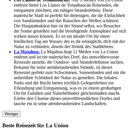
entfernt bietet Los Llanos de Temalhuacán Reisenden, die
entspannen möchten, ein ruhiges Stranderlebnis. Diese
malerische Stadt ist perfekt für diejenigen, die die Einfachheit
von Sandstränden und das Rauschen der Wellen schätzen.
Die Hauptattraktion hier ist der Strand selbst, wo Besucher
die Sonne genießen und die beruhigende Atmosphäre auf sich
wirken lassen können. Es ist ein idealer Ort für einen
friedlichen Tag am Wasser, der es dir ermöglicht, dich mit der
Natur zu verbinden, abseits der Hektik des Stadtlebens.
La Majahua:
La Majahua liegt 12 Meilen von La Union
entfernt und ist ein malerisches Dorf, das umweltbewusste
Reisende anzieht, die Outdoor- und Stranderlebnisse suchen.
Bekannt für seine atemberaubenden Strände, ist dieses
Reiseziel perfekt zum Schwimmen, Sonnenbaden und um die
unberührte Schönheit der Natur zu genießen. Die lokalen
Parks und die Bucht bieten reichlich Gelegenheiten zur
Erkundung und Entspannung, was es zu einem großartigen
Ort für Familien und Naturliebhaber gleichermaßen macht.
Erlebe den Charme dieses umweltfreundlichen Dorfes und
tauche ein in seine atemberaubenden Landschaften.
Weniger
Beste Reisezeit für La Union