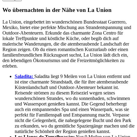
Wo übernachten in der Nähe von La Union
La Union, eingebettet im wunderschönen Bundesstaat Guerrero,
Mexiko, bietet eine perfekte Mischung aus Strandentspannung und
Outdoor-Abenteuern. Erkunde das charmante Zona Centro für
lokale Treffpunkte und köstliche Küche, oder begib dich auf
malerische Wanderungen, die die atemberaubende Landschaft der
Region zeigen. Ob du einen romantischen Kurzurlaub oder einen
familienfreundlichen Rückzugsort suchst, La Union lädt dich ein,
den lebendigen Ökotourismus und die Freizeitmöglichkeiten zu
erleben.
Saladita:
Saladita liegt 9 Meilen von La Union entfernt und
ist eine charmante Strandstadt, die für ihre atemberaubende
Küstenlandschaft und Outdoor-Abenteuer bekannt ist.
Reisende strömen zu diesem Reiseziel wegen seines
wunderschönen Strandes, wo du sonnenbaden, schwimmen
und Wassersport genießen kannst. Die Gegend beherbergt
auch ein entspannendes Spa und einen Wasserpark, was sie
perfekt für Familienspaß und Entspannung macht. Verpasse
nicht die Gelegenheit, die nahegelegene Bucht und den Park
zu erkunden, wo du gemütliche Spaziergänge machen und die
natürliche Schönheit der Region genießen kannst.
Los Llanos de Temalhuacán:
Nur 9 Meilen von La Union