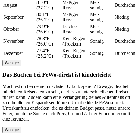
81.0°F
Mäßiger
Meist
August
Durchschni
(27.2°C)
Regen
sonnig
80.1°F
Mäßiger
Meist
September
Niedrig
(26.7°C)
Regen
sonnig
79.9°F
Leichter
Meist
Oktober
Niedrig
(26.6°C)
Regen
sonnig
78.8°F
Kein Regen
November
Sonnig
Durchschni
(26.0°C)
(Trocken)
77.4°F
Kein Regen
Dezember
Sonnig
Durchschni
(25.2°C)
(Trocken)
Weniger
Das Buchen bei FeWo-direkt ist kinderleicht
Möchtest du bei deinem nächsten Urlaub sparen? Erwäge, flexibel
mit deinen Reisedaten zu sein, da dies zu unterschiedlichen Preisen
führen kann. Zudem kann eine Verlängerung deines Aufenthalts oft
zu erheblichen Ersparnissen führen. Um die ideale FeWo-direkt-
Unterkunft zu entdecken, die zu deinem Budget passt, nutze unsere
Filter, um deine Suche nach Preis, Ort und Art der Ferienunterkunft
einzugrenzen.
Weniger