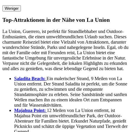
Weniger
Top-Attraktionen in der Nähe von La Union
La Union, Guerrero, ist perfekt für Strandliebhaber und Outdoor-
Enthusiasten, die einen umweltfreundlichen Urlaub suchen. Dieses
charmante Reiseziel bietet eine Vielzahl von Attraktionen, darunter
wunderschöne Strände, Parks und nahegelegene Inseln. Egal, ob du
mit der Familie oder mit Freunden reist, La Union bietet eine
fantastische Umgebung für unvergessliche Erlebnisse in der Natur.
Verpasse nicht die Gelegenheit, die lokalen Highlights zu erkunden
und alles zu genießen, was diese lebendige Gegend zu bieten hat.
Saladita Beach:
Ein malerischer Strand, 9 Meilen von La
Union entfernt. Der Strand Saladita ist perfekt, um die Sonne
zu genießen, zu schwimmen und die entspannte
Strandatmosphäre zu erleben. Seine Sandstrände und sanften
Wellen machen ihn zu einem idealen Ort zum Entspannen
und für Wasseraktivitäten.
Majahua Point:
12 Meilen von La Union entfernt, ist
Majahua Point ein umweltfreundlicher Park, der Outdoor-
Abenteuer für Familien bietet. Erkundet Naturpfade, genießt
Picknicks und schätzt die üppige Vegetation und Tierwelt der
Gegend.