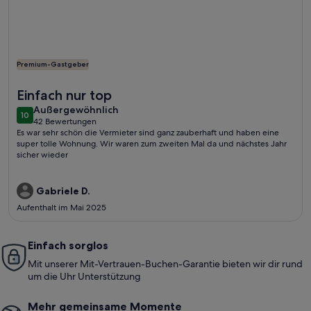
Premium-Gastgeber
Weitere Infos zu Warschauer Altstadt - Neustädter Marktpla
Einfach nur top
außergewöhnlich
Außergewöhnlich
10
10 von 10
42 Bewertungen
(42
Es war sehr schön die Vermieter sind ganz zauberhaft und haben eine
bewertungen)
super tolle Wohnung. Wir waren zum zweiten Mal da und nächstes Jahr
sicher wieder
Gabriele D.
Aufenthalt im Mai 2025
Einfach sorglos
Mit unserer Mit-Vertrauen-Buchen-Garantie bieten wir dir rund
um die Uhr Unterstützung
Mehr gemeinsame Momente