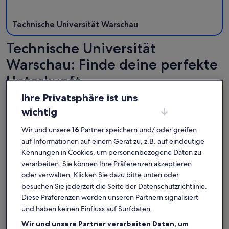
Technische Universität Warschau
Technische Universität
Warschau: Finde deine perfekte
Unterkunft
Ihre Privatsphäre ist uns
Weitere Infos zu Villa large garden, outdoor pool, 25 mins 
Weitere In
wichtig
Wir und unsere
16
Partner speichern und/ oder greifen
auf Informationen auf einem Gerät zu, z.B. auf eindeutige
Kennungen in Cookies, um personenbezogene Daten zu
verarbeiten. Sie können Ihre Präferenzen akzeptieren
oder verwalten. Klicken Sie dazu bitte unten oder
besuchen Sie jederzeit die Seite der Datenschutzrichtlinie.
Diese Präferenzen werden unseren Partnern signalisiert
und haben keinen Einfluss auf Surfdaten.
Wir und unsere Partner verarbeiten Daten, um