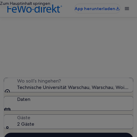
Zum Hauptinhalt springen
App herunterladen
Ferienunterkünfte nahe Technische
Universität Warschau
Wir haben 2.495 Ferienunterkünfte gefunden. Bitte gib
deinen Reisezeitraum an, um die Verfügbarkeit zu
prüfen.
Wo soll’s hingehen?
Technische Universität Warschau, Warschau, Woiwods
Daten
Gäste
2 Gäste