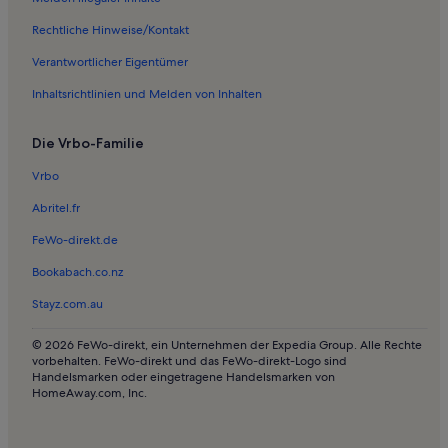
Ferienwohnungen und Apartments in Warschau
Rechtliche Hinweise/Kontakt
Verantwortlicher Eigentümer
Inhaltsrichtlinien und Melden von Inhalten
Die Vrbo-Familie
Vrbo
Abritel.fr
FeWo-direkt.de
Bookabach.co.nz
Stayz.com.au
© 2026 FeWo-direkt, ein Unternehmen der Expedia Group. Alle Rechte
vorbehalten. FeWo-direkt und das FeWo-direkt-Logo sind
Handelsmarken oder eingetragene Handelsmarken von
HomeAway.com, Inc.