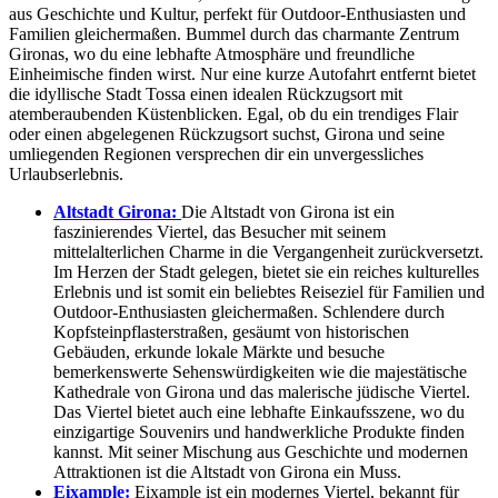
aus Geschichte und Kultur, perfekt für Outdoor-Enthusiasten und
Familien gleichermaßen. Bummel durch das charmante Zentrum
Gironas, wo du eine lebhafte Atmosphäre und freundliche
Einheimische finden wirst. Nur eine kurze Autofahrt entfernt bietet
die idyllische Stadt Tossa einen idealen Rückzugsort mit
atemberaubenden Küstenblicken. Egal, ob du ein trendiges Flair
oder einen abgelegenen Rückzugsort suchst, Girona und seine
umliegenden Regionen versprechen dir ein unvergessliches
Urlaubserlebnis.
Altstadt Girona:
Die Altstadt von Girona ist ein
faszinierendes Viertel, das Besucher mit seinem
mittelalterlichen Charme in die Vergangenheit zurückversetzt.
Im Herzen der Stadt gelegen, bietet sie ein reiches kulturelles
Erlebnis und ist somit ein beliebtes Reiseziel für Familien und
Outdoor-Enthusiasten gleichermaßen. Schlendere durch
Kopfsteinpflasterstraßen, gesäumt von historischen
Gebäuden, erkunde lokale Märkte und besuche
bemerkenswerte Sehenswürdigkeiten wie die majestätische
Kathedrale von Girona und das malerische jüdische Viertel.
Das Viertel bietet auch eine lebhafte Einkaufsszene, wo du
einzigartige Souvenirs und handwerkliche Produkte finden
kannst. Mit seiner Mischung aus Geschichte und modernen
Attraktionen ist die Altstadt von Girona ein Muss.
Eixample:
Eixample ist ein modernes Viertel, bekannt für