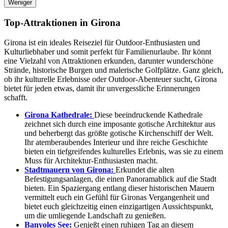
Weniger
Top-Attraktionen in Girona
Girona ist ein ideales Reiseziel für Outdoor-Enthusiasten und
Kulturliebhaber und somit perfekt für Familienurlaube. Ihr könnt
eine Vielzahl von Attraktionen erkunden, darunter wunderschöne
Strände, historische Burgen und malerische Golfplätze. Ganz gleich,
ob ihr kulturelle Erlebnisse oder Outdoor-Abenteuer sucht, Girona
bietet für jeden etwas, damit ihr unvergessliche Erinnerungen
schafft.
Girona Kathedrale:
Diese beeindruckende Kathedrale
zeichnet sich durch eine imposante gotische Architektur aus
und beherbergt das größte gotische Kirchenschiff der Welt.
Ihr atemberaubendes Interieur und ihre reiche Geschichte
bieten ein tiefgreifendes kulturelles Erlebnis, was sie zu einem
Muss für Architektur-Enthusiasten macht.
Stadtmauern von Girona:
Erkundet die alten
Befestigungsanlagen, die einen Panoramablick auf die Stadt
bieten. Ein Spaziergang entlang dieser historischen Mauern
vermittelt euch ein Gefühl für Gironas Vergangenheit und
bietet euch gleichzeitig einen einzigartigen Aussichtspunkt,
um die umliegende Landschaft zu genießen.
Banyoles See:
Genießt einen ruhigen Tag an diesem