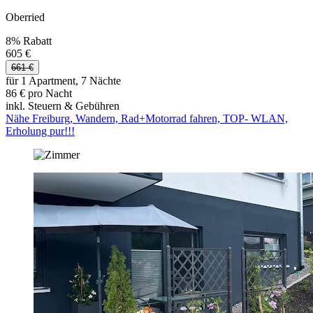
Oberried
8% Rabatt
605 €
661 €
für 1 Apartment, 7 Nächte
86 € pro Nacht
inkl. Steuern & Gebühren
Nähe Freiburg, Wandern, Rad+Motorrad fahren, TOP- WLAN,
Erholung pur!!!