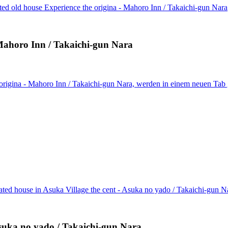
ted old house Experience the origina - Mahoro Inn / Takaichi-gun Nara
 Mahoro Inn / Takaichi-gun Nara
origina - Mahoro Inn / Takaichi-gun Nara, werden in einem neuen Tab 
ated house in Asuka Village the cent - Asuka no yado / Takaichi-gun N
Asuka no yado / Takaichi-gun Nara