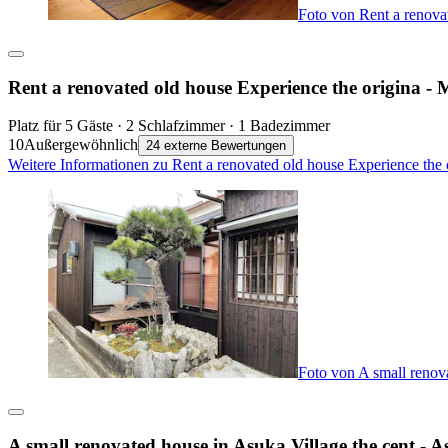
Foto von Rent a renova
Rent a renovated old house Experience the origina -
Platz für 5 Gäste · 2 Schlafzimmer · 1 Badezimmer
10
Außergewöhnlich
24 externe Bewertungen
Weitere Informationen zu Rent a renovated old house Experience the 
Foto von A small renov
A small renovated house in Asuka Village the cent - 