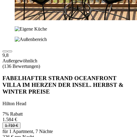
9,8
Außergewöhnlich
(136 Bewertungen)
FABELHAFTER STRAND OCEANFRONT
VILLA IM HERZEN DER INSEL. HERBST &
WINTER PREISE
Hilton Head
7% Rabatt
1.584 €
1.710 €
für 1 Apartment, 7 Nächte
226 € pro Nacht