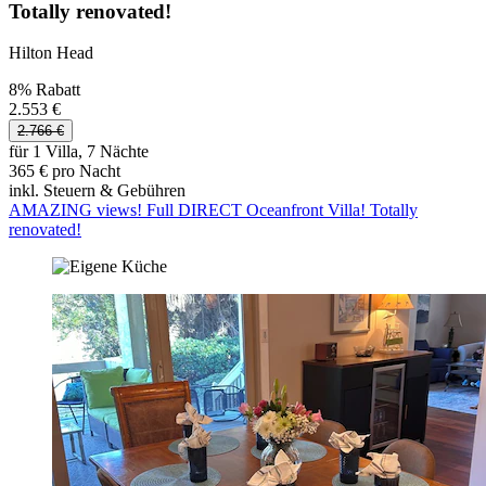
Totally renovated!
Hilton Head
8% Rabatt
2.553 €
2.766 €
für 1 Villa, 7 Nächte
365 € pro Nacht
inkl. Steuern & Gebühren
AMAZING views! Full DIRECT Oceanfront Villa! Totally
renovated!