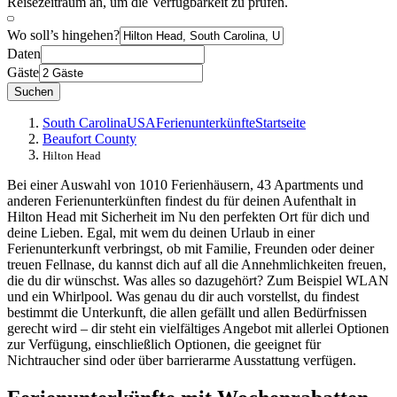
Reisezeitraum an, um die Verfügbarkeit zu prüfen.
Wo soll’s hingehen?
Daten
Gäste
Suchen
South Carolina
USA
Ferienunterkünfte
Startseite
Beaufort County
Hilton Head
Bei einer Auswahl von 1010 Ferienhäusern, 43 Apartments und
anderen Ferienunterkünften findest du für deinen Aufenthalt in
Hilton Head mit Sicherheit im Nu den perfekten Ort für dich und
deine Lieben. Egal, mit wem du deinen Urlaub in einer
Ferienunterkunft verbringst, ob mit Familie, Freunden oder deiner
treuen Fellnase, du kannst dich auf all die Annehmlichkeiten freuen,
die du dir wünschst. Was alles so dazugehört? Zum Beispiel WLAN
und ein Whirlpool. Was genau du dir auch vorstellst, du findest
bestimmt die Unterkunft, die allen gefällt und allen Bedürfnissen
gerecht wird – dir steht ein vielfältiges Angebot mit allerlei Optionen
zur Verfügung, einschließlich Optionen, die geeignet für
Nichtraucher sind oder über barrierarme Ausstattung verfügen.