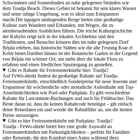
Schwimmen und Sonnenbaden an nahe gelegenen Stränden wie
dem Toudja Beach. Dieses Gebiet ist bekannt für sein klares Wasser
und seine ruhige Umgebung, was es ideal zum Entspannen
macht.Die üppigen umliegenden Berge bieten eine großartige
Kulisse zum Wandern und Erkunden, mit Wegen, die zu
atemberaubenden Ausblicken führen. Die reiche Kulturgeschichte
der Kabylei zeigt sich in der lokalen Architektur und den
Traditionen, und Besucher können dies im nahe gelegenen Dorf
Béjaïa erleben, das historische Stätten wie die alte Festung Ksar el
Kebir bietet.Darüber hinaus ist der Botanische Garten in der Gegend
von Béjaïa ein schöner Ort, um mehr über die lokale Flora zu
erfahren und einen friedlichen Spaziergang zu genießen.
Gibt es Rabatte für Ferienunterkünfte hier: Toudja?
Auf FeWo-direkt findest du großartige Rabatte auf Toudja-
Ferienunterkünfte, einschließlich Sonderpreise für neue Inserate und
Ersparnisse für wöchentliche oder monatliche Aufenthalte mit Top-
Annehmlichkeiten wie Pool oder Parkplatz. Es gibt verschiedene
Rabatte für Last-minute-Buchungen und auch für Frühbucher. Das
Beste daran ist, dass du keinen Rabattcode benötigst – gib einfach
deine Reisedaten ein und wende die Rabattfilter an, um die besten
Preise anzuzeigen.
Gibt es hier Ferienunterkünfte mit Parkplatz: Toudja?
Toudja : FeWo-direkt bietet hier eine große Auswahl an
Ferienunterkünften mit Parkmöglichkeiten – perfekt für Familien
oder Reisende, die den Komfort eines Autos während ihres