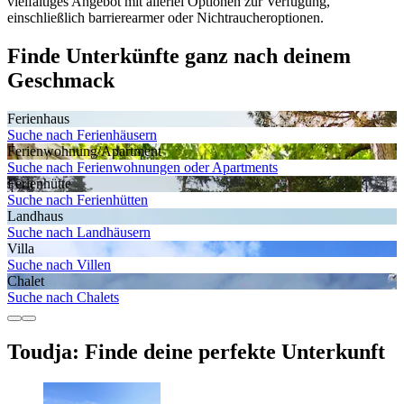
vielfältiges Angebot mit allerlei Optionen zur Verfügung,
einschließlich barrierearmer oder Nichtraucheroptionen.
Finde Unterkünfte ganz nach deinem
Geschmack
Ferienhaus
Suche nach Ferienhäusern
Ferienwohnung/Apartment
Suche nach Ferienwohnungen oder Apartments
Ferienhütte
Suche nach Ferienhütten
Landhaus
Suche nach Landhäusern
Villa
Suche nach Villen
Chalet
Suche nach Chalets
Toudja: Finde deine perfekte Unterkunft