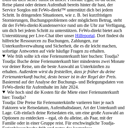
Reise planst oder deinen Aufenthalt bereits hinter dir hast, der
Service Sorglos mit FeWo-direkt™ unterstützt dich bei jedem
Schritt. In dringenden Situationen, wie z. B. bei kurzfristigen
Stornierungen, Buchungsproblemen oder möglichem Betrug, steht
dir der FeWo-direkt-Kundenservice rund um die Uhr zur Verfügung,
um dich bei jedem Schritt zu unterstützen. FeWo-direkt bietet auch
Unterstützung per Live-Chat über unser
Hilfeportal
. Dort findest du
hilfreiche Ressourcen zu Buchungen, Zahlungen, zur
Unterkunftsverwaltung und Sicherheit, die es dir leicht machen,
sofortige Antworten auf viele häufige Fragen zu erhalten.
Wie früh sollte ich eine Ferienunterkunft hier buchen: Toudja?
Toudja: Buche deine Ferienunterkunft hier mindestens zwei Monate
vor deiner Reise, um die beste Auswahl an Unterkünften zu
erhalten.
Außerdem wirst du feststellen, dass je früher du deine
Ferienunterkunft buchst, desto besser ist in der Regel der Preis.
Basierend auf der Analyse der Buchungs- und Belegungsdaten von
FeWo-direkt für Aufenthalte im Jahr 2024.
Wie hoch sind die Kosten für die Miete einer Ferienunterkunft
hier: Toudja?
Toudja: Die Preise für Ferienunterkünfte variieren hier je nach
Faktoren wie Reisedatum, Aufenthaltsdauer, Art der Unterkunft und
Lage. Gib einfach deine Reisedaten ein, um eine große Auswahl an
Optionen zu entdecken – egal, ob du alleine, als Paar, mit der
Familie oder in einer Gruppe reist. Für erschwingliche Toudja-