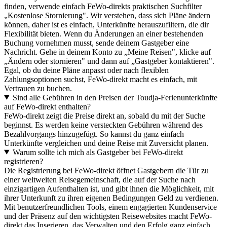
finden, verwende einfach FeWo-direkts praktischen Suchfilter
„Kostenlose Stornierung". Wir verstehen, dass sich Pläne ändern
können, daher ist es einfach, Unterkünfte herauszufiltern, die dir
Flexibilität bieten. Wenn du Änderungen an einer bestehenden
Buchung vornehmen musst, sende deinem Gastgeber eine
Nachricht. Gehe in deinem Konto zu „Meine Reisen", klicke auf
„Ändern oder stornieren" und dann auf „Gastgeber kontaktieren".
Egal, ob du deine Pläne anpasst oder nach flexiblen
Zahlungsoptionen suchst, FeWo-direkt macht es einfach, mit
Vertrauen zu buchen.
Sind alle Gebühren in den Preisen der Toudja-Ferienunterkünfte
auf FeWo-direkt enthalten?
FeWo-direkt zeigt die Preise direkt an, sobald du mit der Suche
beginnst. Es werden keine versteckten Gebühren während des
Bezahlvorgangs hinzugefügt. So kannst du ganz einfach
Unterkünfte vergleichen und deine Reise mit Zuversicht planen.
Warum sollte ich mich als Gastgeber bei FeWo-direkt
registrieren?
Die Registrierung bei FeWo-direkt öffnet Gastgebern die Tür zu
einer weltweiten Reisegemeinschaft, die auf der Suche nach
einzigartigen Aufenthalten ist, und gibt ihnen die Möglichkeit, mit
ihrer Unterkunft zu ihren eigenen Bedingungen Geld zu verdienen.
Mit benutzerfreundlichen Tools, einem engagierten Kundenservice
und der Präsenz auf den wichtigsten Reisewebsites macht FeWo-
direkt das Inserieren, das Verwalten und den Erfolg ganz einfach.