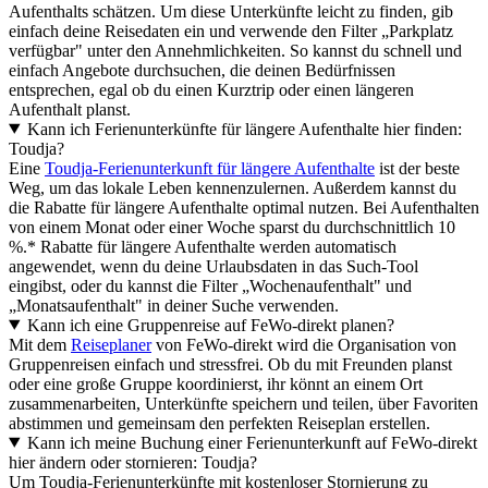
Aufenthalts schätzen. Um diese Unterkünfte leicht zu finden, gib
einfach deine Reisedaten ein und verwende den Filter „Parkplatz
verfügbar" unter den Annehmlichkeiten. So kannst du schnell und
einfach Angebote durchsuchen, die deinen Bedürfnissen
entsprechen, egal ob du einen Kurztrip oder einen längeren
Aufenthalt planst.
Kann ich Ferienunterkünfte für längere Aufenthalte hier finden:
Toudja?
Eine
Toudja-Ferienunterkunft für längere Aufenthalte
ist der beste
Weg, um das lokale Leben kennenzulernen. Außerdem kannst du
die Rabatte für längere Aufenthalte optimal nutzen. Bei Aufenthalten
von einem Monat oder einer Woche sparst du durchschnittlich 10
%.* Rabatte für längere Aufenthalte werden automatisch
angewendet, wenn du deine Urlaubsdaten in das Such-Tool
eingibst, oder du kannst die Filter „Wochenaufenthalt" und
„Monatsaufenthalt" in deiner Suche verwenden.
Kann ich eine Gruppenreise auf FeWo-direkt planen?
Mit dem
Reiseplaner
von FeWo-direkt wird die Organisation von
Gruppenreisen einfach und stressfrei. Ob du mit Freunden planst
oder eine große Gruppe koordinierst, ihr könnt an einem Ort
zusammenarbeiten, Unterkünfte speichern und teilen, über Favoriten
abstimmen und gemeinsam den perfekten Reiseplan erstellen.
Kann ich meine Buchung einer Ferienunterkunft auf FeWo-direkt
hier ändern oder stornieren: Toudja?
Um Toudja-Ferienunterkünfte mit kostenloser Stornierung zu