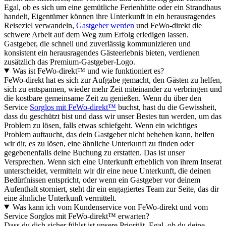
Egal, ob es sich um eine gemütliche Ferienhütte oder ein Strandhaus
handelt, Eigentümer können ihre Unterkunft in ein herausragendes
Reiseziel verwandeln,
Gastgeber werden
und FeWo-direkt die
schwere Arbeit auf dem Weg zum Erfolg erledigen lassen.
Gastgeber, die schnell und zuverlässig kommunizieren und
konsistent ein herausragendes Gästeerlebnis bieten, verdienen
zusätzlich das Premium-Gastgeber-Logo.
Was ist FeWo-direkt™ und wie funktioniert es?
FeWo-direkt hat es sich zur Aufgabe gemacht, den Gästen zu helfen,
sich zu entspannen, wieder mehr Zeit miteinander zu verbringen und
die kostbare gemeinsame Zeit zu genießen. Wenn du über den
Service
Sorglos mit FeWo-direkt™
buchst, hast du die Gewissheit,
dass du geschützt bist und dass wir unser Bestes tun werden, um das
Problem zu lösen, falls etwas schiefgeht. Wenn ein wichtiges
Problem auftaucht, das dein Gastgeber nicht beheben kann, helfen
wir dir, es zu lösen, eine ähnliche Unterkunft zu finden oder
gegebenenfalls deine Buchung zu erstatten. Das ist unser
Versprechen. Wenn sich eine Unterkunft erheblich von ihrem Inserat
unterscheidet, vermitteln wir dir eine neue Unterkunft, die deinen
Bedürfnissen entspricht, oder wenn ein Gastgeber vor deinem
Aufenthalt storniert, steht dir ein engagiertes Team zur Seite, das dir
eine ähnliche Unterkunft vermittelt.
Was kann ich vom Kundenservice von FeWo-direkt und vom
Service Sorglos mit FeWo-direkt™ erwarten?
Dass du dich sicher fühlst ist unsere Priorität. Egal, ob du deine