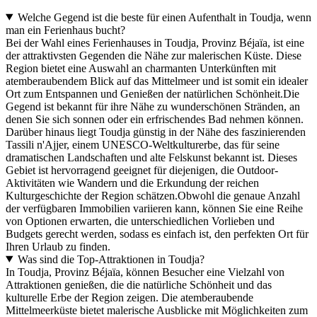
Welche Gegend ist die beste für einen Aufenthalt in Toudja, wenn
man ein Ferienhaus bucht?
Bei der Wahl eines Ferienhauses in Toudja, Provinz Béjaïa, ist eine
der attraktivsten Gegenden die Nähe zur malerischen Küste. Diese
Region bietet eine Auswahl an charmanten Unterkünften mit
atemberaubendem Blick auf das Mittelmeer und ist somit ein idealer
Ort zum Entspannen und Genießen der natürlichen Schönheit.Die
Gegend ist bekannt für ihre Nähe zu wunderschönen Stränden, an
denen Sie sich sonnen oder ein erfrischendes Bad nehmen können.
Darüber hinaus liegt Toudja günstig in der Nähe des faszinierenden
Tassili n'Ajjer, einem UNESCO-Weltkulturerbe, das für seine
dramatischen Landschaften und alte Felskunst bekannt ist. Dieses
Gebiet ist hervorragend geeignet für diejenigen, die Outdoor-
Aktivitäten wie Wandern und die Erkundung der reichen
Kulturgeschichte der Region schätzen.Obwohl die genaue Anzahl
der verfügbaren Immobilien variieren kann, können Sie eine Reihe
von Optionen erwarten, die unterschiedlichen Vorlieben und
Budgets gerecht werden, sodass es einfach ist, den perfekten Ort für
Ihren Urlaub zu finden.
Was sind die Top-Attraktionen in Toudja?
In Toudja, Provinz Béjaïa, können Besucher eine Vielzahl von
Attraktionen genießen, die die natürliche Schönheit und das
kulturelle Erbe der Region zeigen. Die atemberaubende
Mittelmeerküste bietet malerische Ausblicke mit Möglichkeiten zum