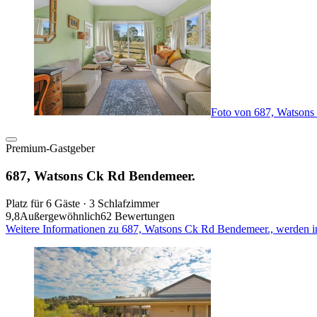
Foto von 687, Watsons
Premium-Gastgeber
687, Watsons Ck Rd Bendemeer.
Platz für 6 Gäste · 3 Schlafzimmer
9,8
Außergewöhnlich
62 Bewertungen
Weitere Informationen zu 687, Watsons Ck Rd Bendemeer., werden i