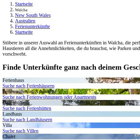
Startseite
Walcha
New South Wales
Australien
Ferienunterkünfte
Startseite
Stöbere in unserer Auswahl an Ferienunterkünften in Walcha, die per
Haustieren all die Annehmlichkeiten, die du brauchst, wie Parken und
vorschwebt.
Finde Unterkünfte ganz nach deinem Ges
Ferienhaus
Suche nach Ferienhäusern
Ferienwohnung/Apartment
Suche nach Ferienwohnungen oder Apartments
Ferienhütte
Suche nach Ferienhütten
Landhaus
Suche nach Landhäusern
Villa
Suche nach Villen
Chalet