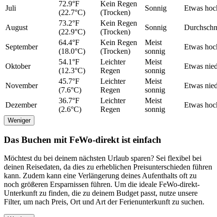
72.9°F
Kein Regen
Juli
Sonnig
Etwas hoc
(22.7°C)
(Trocken)
73.2°F
Kein Regen
August
Sonnig
Durchschni
(22.9°C)
(Trocken)
64.4°F
Kein Regen
Meist
September
Etwas hoc
(18.0°C)
(Trocken)
sonnig
54.1°F
Leichter
Meist
Oktober
Etwas nied
(12.3°C)
Regen
sonnig
45.7°F
Leichter
Meist
November
Etwas nied
(7.6°C)
Regen
sonnig
36.7°F
Leichter
Meist
Dezember
Etwas hoc
(2.6°C)
Regen
sonnig
Weniger
Das Buchen mit FeWo-direkt ist einfach
Möchtest du bei deinem nächsten Urlaub sparen? Sei flexibel bei
deinen Reisedaten, da dies zu erheblichen Preisunterschieden führen
kann. Zudem kann eine Verlängerung deines Aufenthalts oft zu
noch größeren Ersparnissen führen. Um die ideale FeWo-direkt-
Unterkunft zu finden, die zu deinem Budget passt, nutze unsere
Filter, um nach Preis, Ort und Art der Ferienunterkunft zu suchen.