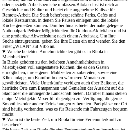
oder spezielle Arbeitsbereiche umfassen.Bitola selbst ist reich an
Geschichte und Kultur und bietet eine angenehme Kulisse für
Remote-Arbeit. Die Stadt beherbergt schöne Parks, Cafés und
lokale Restaurants, in denen Sie Pausen einlegen und die lokale
Küche genießen können. Darüber hinaus bietet der nahe gelegene
Nationalpark Pelister Möglichkeiten für Outdoor-Aktivitäten und ist
eine großartige Abwechslung nach einem Arbeitstag. Um Ihre
Suche einzugrenzen, geben Sie Ihre Daten ein und wenden Sie den
Filter „WLAN" auf Vrbo an.
Welche beliebten Annehmlichkeiten gibt es in Bitola in
Mietobjekten?
In Bitola gehören zu den beliebten Annehmlichkeiten in
Mietobjekten voll ausgestattete Küchen, die es den Gästen
ermöglichen, ihre eigenen Mahlzeiten zuzubereiten, sowie eine
Klimaanlage, um Komfort in den wärmeren Monaten zu
gewährleisten. Viele Unterkünfte verfügen auch über Balkone, die
herrliche Orte zum Entspannen und Genießen der Aussicht auf die
Stadt oder die umliegende Landschaft bieten. Darüber hinaus stellen
einige Mietobjekte Mixer für diejenigen zur Verfügung, die gerne
Smoothies oder andere Erfrischungen zubereiten. Parkplätze vor Ort
sind häufig vorhanden, was es für Reisende mit Fahrzeugen bequem
macht.
Wann ist die beste Zeit, um Bitola für eine Ferienunterkunft zu
besuchen?
Die beste Zeit, um Bitola für eine Ferienunterkunft zu besuchen, ist