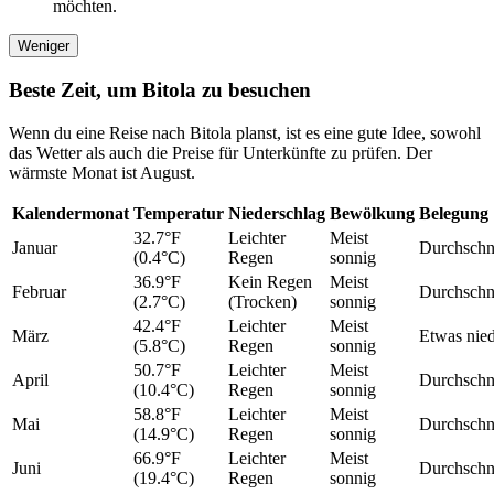
möchten.
Weniger
Beste Zeit, um Bitola zu besuchen
Wenn du eine Reise nach Bitola planst, ist es eine gute Idee, sowohl
das Wetter als auch die Preise für Unterkünfte zu prüfen. Der
wärmste Monat ist August.
Kalendermonat
Temperatur
Niederschlag
Bewölkung
Belegung
32.7°F
Leichter
Meist
Januar
Durchschni
(0.4°C)
Regen
sonnig
36.9°F
Kein Regen
Meist
Februar
Durchschni
(2.7°C)
(Trocken)
sonnig
42.4°F
Leichter
Meist
März
Etwas nied
(5.8°C)
Regen
sonnig
50.7°F
Leichter
Meist
April
Durchschni
(10.4°C)
Regen
sonnig
58.8°F
Leichter
Meist
Mai
Durchschni
(14.9°C)
Regen
sonnig
66.9°F
Leichter
Meist
Juni
Durchschni
(19.4°C)
Regen
sonnig