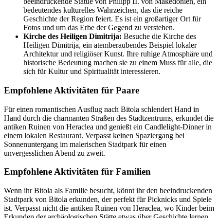
beeindruckende Statue von Philipp II. von Makedonien, ein
bedeutendes kulturelles Wahrzeichen, das die reiche
Geschichte der Region feiert. Es ist ein großartiger Ort für
Fotos und um das Erbe der Gegend zu verstehen.
Kirche des Heiligen Dimitrija:
Besuche die Kirche des
Heiligen Dimitrija, ein atemberaubendes Beispiel lokaler
Architektur und religiöser Kunst. Ihre ruhige Atmosphäre und
historische Bedeutung machen sie zu einem Muss für alle, die
sich für Kultur und Spiritualität interessieren.
Empfohlene Aktivitäten für Paare
Für einen romantischen Ausflug nach Bitola schlendert Hand in
Hand durch die charmanten Straßen des Stadtzentrums, erkundet die
antiken Ruinen von Heraclea und genießt ein Candlelight-Dinner in
einem lokalen Restaurant. Verpasst keinen Spaziergang bei
Sonnenuntergang im malerischen Stadtpark für einen
unvergesslichen Abend zu zweit.
Empfohlene Aktivitäten für Familien
Wenn ihr Bitola als Familie besucht, könnt ihr den beeindruckenden
Stadtpark von Bitola erkunden, der perfekt für Picknicks und Spiele
ist. Verpasst nicht die antiken Ruinen von Heraclea, wo Kinder beim
Erkunden der archäologischen Stätte etwas über Geschichte lernen