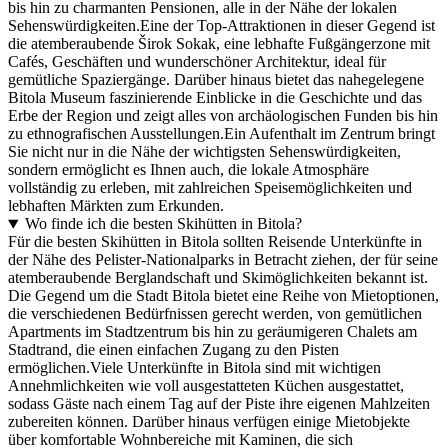
bis hin zu charmanten Pensionen, alle in der Nähe der lokalen
Sehenswürdigkeiten.Eine der Top-Attraktionen in dieser Gegend ist
die atemberaubende Širok Sokak, eine lebhafte Fußgängerzone mit
Cafés, Geschäften und wunderschöner Architektur, ideal für
gemütliche Spaziergänge. Darüber hinaus bietet das nahegelegene
Bitola Museum faszinierende Einblicke in die Geschichte und das
Erbe der Region und zeigt alles von archäologischen Funden bis hin
zu ethnografischen Ausstellungen.Ein Aufenthalt im Zentrum bringt
Sie nicht nur in die Nähe der wichtigsten Sehenswürdigkeiten,
sondern ermöglicht es Ihnen auch, die lokale Atmosphäre
vollständig zu erleben, mit zahlreichen Speisemöglichkeiten und
lebhaften Märkten zum Erkunden.
Wo finde ich die besten Skihütten in Bitola?
Für die besten Skihütten in Bitola sollten Reisende Unterkünfte in
der Nähe des Pelister-Nationalparks in Betracht ziehen, der für seine
atemberaubende Berglandschaft und Skimöglichkeiten bekannt ist.
Die Gegend um die Stadt Bitola bietet eine Reihe von Mietoptionen,
die verschiedenen Bedürfnissen gerecht werden, von gemütlichen
Apartments im Stadtzentrum bis hin zu geräumigeren Chalets am
Stadtrand, die einen einfachen Zugang zu den Pisten
ermöglichen.Viele Unterkünfte in Bitola sind mit wichtigen
Annehmlichkeiten wie voll ausgestatteten Küchen ausgestattet,
sodass Gäste nach einem Tag auf der Piste ihre eigenen Mahlzeiten
zubereiten können. Darüber hinaus verfügen einige Mietobjekte
über komfortable Wohnbereiche mit Kaminen, die sich