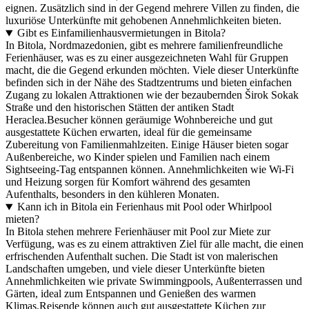
eignen. Zusätzlich sind in der Gegend mehrere Villen zu finden, die
luxuriöse Unterkünfte mit gehobenen Annehmlichkeiten bieten.
Gibt es Einfamilienhausvermietungen in Bitola?
In Bitola, Nordmazedonien, gibt es mehrere familienfreundliche
Ferienhäuser, was es zu einer ausgezeichneten Wahl für Gruppen
macht, die die Gegend erkunden möchten. Viele dieser Unterkünfte
befinden sich in der Nähe des Stadtzentrums und bieten einfachen
Zugang zu lokalen Attraktionen wie der bezaubernden Širok Sokak
Straße und den historischen Stätten der antiken Stadt
Heraclea.Besucher können geräumige Wohnbereiche und gut
ausgestattete Küchen erwarten, ideal für die gemeinsame
Zubereitung von Familienmahlzeiten. Einige Häuser bieten sogar
Außenbereiche, wo Kinder spielen und Familien nach einem
Sightseeing-Tag entspannen können. Annehmlichkeiten wie Wi-Fi
und Heizung sorgen für Komfort während des gesamten
Aufenthalts, besonders in den kühleren Monaten.
Kann ich in Bitola ein Ferienhaus mit Pool oder Whirlpool
mieten?
In Bitola stehen mehrere Ferienhäuser mit Pool zur Miete zur
Verfügung, was es zu einem attraktiven Ziel für alle macht, die einen
erfrischenden Aufenthalt suchen. Die Stadt ist von malerischen
Landschaften umgeben, und viele dieser Unterkünfte bieten
Annehmlichkeiten wie private Swimmingpools, Außenterrassen und
Gärten, ideal zum Entspannen und Genießen des warmen
Klimas.Reisende können auch gut ausgestattete Küchen zur