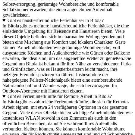
Selbstversorgung, geräumige Wohnbereiche und komfortable
Schlafzimmer erwarten, die einen angenehmen Aufenthalt
gewährleisten.
Gibt es haustierfreundliche Ferienhäuser in Bitola?
In Bitola gibt es mehrere haustierfreundliche Ferienhäuser, die eine
einladende Umgebung für Reisende mit Haustieren bieten. Viele
dieser Objekte befinden sich in charmanten Wohngegenden und
bieten eine Mischung aus Komfort und lokalem Charakter. Gäste
können Annehmlichkeiten wie geräumige Wohnbereiche, voll
ausgestattete Küchen und Außenbereiche wie Gärten oder Balkone
erwarten, die ideal sind, um das angenehme Wetter zu genießen.Die
Gegend um Bitola ist bekannt für ihre Nähe zu verschiedenen Parks
und Grünflächen, was es Haustierbesitzern leicht macht, ihre
pelzigen Freunde spazieren zu führen. Insbesondere der
nahegelegene Pelister-Nationalpark bietet eine atemberaubende
Naturlandschaft und Wanderwege, die sich hervorragend für
Outdoor-Abenteuer mit Haustieren eignen.
Gibt es Ferienunterkünfte für Remote-Arbeit in Bitola?
In Bitola gibt es zahlreiche Ferienunterkünfte, die sich für Remote-
Arbeit eignen, mit etwa 24 verfügbaren Optionen in der gesamten
Gegend. Viele dieser Objekte bieten wichtige Annehmlichkeiten wie
kostenloses WLAN sowohl in den Zimmern als auch in den
öffentlichen Bereichen, damit Sie während Ihres Aufenthalts
verbunden bleiben können. Sie können komfortable Wohnräume
erwarten, die für Produktivität ausgestattet sind und oft Schreibtische