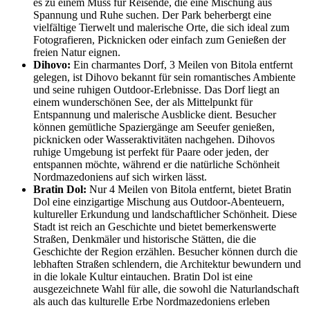
es zu einem Muss für Reisende, die eine Mischung aus
Spannung und Ruhe suchen. Der Park beherbergt eine
vielfältige Tierwelt und malerische Orte, die sich ideal zum
Fotografieren, Picknicken oder einfach zum Genießen der
freien Natur eignen.
Dihovo:
Ein charmantes Dorf, 3 Meilen von Bitola entfernt
gelegen, ist Dihovo bekannt für sein romantisches Ambiente
und seine ruhigen Outdoor-Erlebnisse. Das Dorf liegt an
einem wunderschönen See, der als Mittelpunkt für
Entspannung und malerische Ausblicke dient. Besucher
können gemütliche Spaziergänge am Seeufer genießen,
picknicken oder Wasseraktivitäten nachgehen. Dihovos
ruhige Umgebung ist perfekt für Paare oder jeden, der
entspannen möchte, während er die natürliche Schönheit
Nordmazedoniens auf sich wirken lässt.
Bratin Dol:
Nur 4 Meilen von Bitola entfernt, bietet Bratin
Dol eine einzigartige Mischung aus Outdoor-Abenteuern,
kultureller Erkundung und landschaftlicher Schönheit. Diese
Stadt ist reich an Geschichte und bietet bemerkenswerte
Straßen, Denkmäler und historische Stätten, die die
Geschichte der Region erzählen. Besucher können durch die
lebhaften Straßen schlendern, die Architektur bewundern und
in die lokale Kultur eintauchen. Bratin Dol ist eine
ausgezeichnete Wahl für alle, die sowohl die Naturlandschaft
als auch das kulturelle Erbe Nordmazedoniens erleben