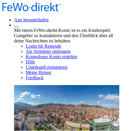
App herunterladen
Mit einem FeWo-direkt-Konto ist es ein Kinderspiel,
Gastgeber zu kontaktieren und den Überblick über all
deine Nachrichten zu behalten.
Login für Reisende
Als Vermieter einloggen
Kostenloses Konto erstellen
Hilfe
Unterkunft registrieren
Meine Reisen
Feedback