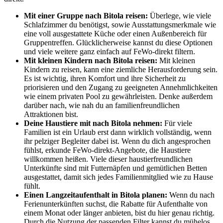
Mit einer Gruppe nach Bitola reisen:
Überlege, wie viele
Schlafzimmer du benötigst, sowie Ausstattungsmerkmale wie
eine voll ausgestattete Küche oder einen Außenbereich für
Gruppentreffen. Glücklicherweise kannst du diese Optionen
und viele weitere ganz einfach auf FeWo-direkt filtern.
Mit kleinen Kindern nach Bitola reisen:
Mit kleinen
Kindern zu reisen, kann eine ziemliche Herausforderung sein.
Es ist wichtig, ihren Komfort und ihre Sicherheit zu
priorisieren und den Zugang zu geeigneten Annehmlichkeiten
wie einem privaten Pool zu gewährleisten. Denke außerdem
darüber nach, wie nah du an familienfreundlichen
Attraktionen bist.
Deine Haustiere mit nach Bitola nehmen:
Für viele
Familien ist ein Urlaub erst dann wirklich vollständig, wenn
ihr pelziger Begleiter dabei ist. Wenn du dich angesprochen
fühlst, erkunde FeWo-direkt-Angebote, die Haustiere
willkommen heißen. Viele dieser haustierfreundlichen
Unterkünfte sind mit Futternäpfen und gemütlichen Betten
ausgestattet, damit sich jedes Familienmitglied wie zu Hause
fühlt.
Einen Langzeitaufenthalt in Bitola planen:
Wenn du nach
Ferienunterkünften suchst, die Rabatte für Aufenthalte von
einem Monat oder länger anbieten, bist du hier genau richtig.
Durch die Nutzung der passenden Filter kannst du mühelos