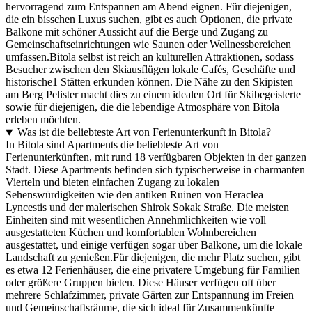
hervorragend zum Entspannen am Abend eignen. Für diejenigen,
die ein bisschen Luxus suchen, gibt es auch Optionen, die private
Balkone mit schöner Aussicht auf die Berge und Zugang zu
Gemeinschaftseinrichtungen wie Saunen oder Wellnessbereichen
umfassen.Bitola selbst ist reich an kulturellen Attraktionen, sodass
Besucher zwischen den Skiausflügen lokale Cafés, Geschäfte und
historische1 Stätten erkunden können. Die Nähe zu den Skipisten
am Berg Pelister macht dies zu einem idealen Ort für Skibegeisterte
sowie für diejenigen, die die lebendige Atmosphäre von Bitola
erleben möchten.
Was ist die beliebteste Art von Ferienunterkunft in Bitola?
In Bitola sind Apartments die beliebteste Art von
Ferienunterkünften, mit rund 18 verfügbaren Objekten in der ganzen
Stadt. Diese Apartments befinden sich typischerweise in charmanten
Vierteln und bieten einfachen Zugang zu lokalen
Sehenswürdigkeiten wie den antiken Ruinen von Heraclea
Lyncestis und der malerischen Shirok Sokak Straße. Die meisten
Einheiten sind mit wesentlichen Annehmlichkeiten wie voll
ausgestatteten Küchen und komfortablen Wohnbereichen
ausgestattet, und einige verfügen sogar über Balkone, um die lokale
Landschaft zu genießen.Für diejenigen, die mehr Platz suchen, gibt
es etwa 12 Ferienhäuser, die eine privatere Umgebung für Familien
oder größere Gruppen bieten. Diese Häuser verfügen oft über
mehrere Schlafzimmer, private Gärten zur Entspannung im Freien
und Gemeinschaftsräume, die sich ideal für Zusammenkünfte