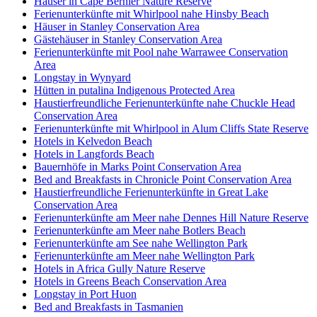
Häuser in Cape Bernier Nature Reserve
Ferienunterkünfte mit Whirlpool nahe Hinsby Beach
Häuser in Stanley Conservation Area
Gästehäuser in Stanley Conservation Area
Ferienunterkünfte mit Pool nahe Warrawee Conservation
Area
Longstay in Wynyard
Hütten in putalina Indigenous Protected Area
Haustierfreundliche Ferienunterkünfte nahe Chuckle Head
Conservation Area
Ferienunterkünfte mit Whirlpool in Alum Cliffs State Reserve
Hotels in Kelvedon Beach
Hotels in Langfords Beach
Bauernhöfe in Marks Point Conservation Area
Bed and Breakfasts in Chronicle Point Conservation Area
Haustierfreundliche Ferienunterkünfte in Great Lake
Conservation Area
Ferienunterkünfte am Meer nahe Dennes Hill Nature Reserve
Ferienunterkünfte am Meer nahe Botlers Beach
Ferienunterkünfte am See nahe Wellington Park
Ferienunterkünfte am Meer nahe Wellington Park
Hotels in Africa Gully Nature Reserve
Hotels in Greens Beach Conservation Area
Longstay in Port Huon
Bed and Breakfasts in Tasmanien