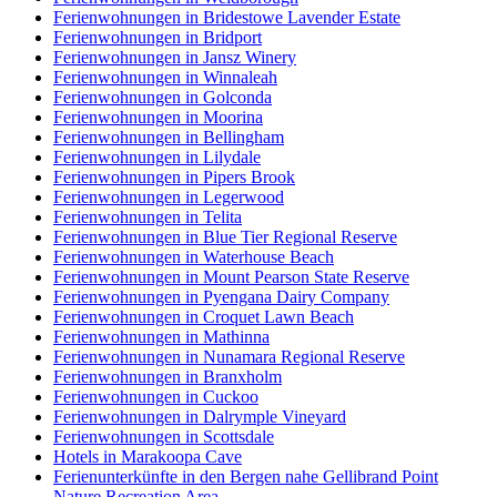
Ferienwohnungen in Bridestowe Lavender Estate
Ferienwohnungen in Bridport
Ferienwohnungen in Jansz Winery
Ferienwohnungen in Winnaleah
Ferienwohnungen in Golconda
Ferienwohnungen in Moorina
Ferienwohnungen in Bellingham
Ferienwohnungen in Lilydale
Ferienwohnungen in Pipers Brook
Ferienwohnungen in Legerwood
Ferienwohnungen in Telita
Ferienwohnungen in Blue Tier Regional Reserve
Ferienwohnungen in Waterhouse Beach
Ferienwohnungen in Mount Pearson State Reserve
Ferienwohnungen in Pyengana Dairy Company
Ferienwohnungen in Croquet Lawn Beach
Ferienwohnungen in Mathinna
Ferienwohnungen in Nunamara Regional Reserve
Ferienwohnungen in Branxholm
Ferienwohnungen in Cuckoo
Ferienwohnungen in Dalrymple Vineyard
Ferienwohnungen in Scottsdale
Hotels in Marakoopa Cave
Ferienunterkünfte in den Bergen nahe Gellibrand Point
Nature Recreation Area