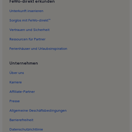
FeWo-direkt erkunden
Ferienwohnungen in Schönfeld
Unterkunft inserieren
Ferienwohnungen in Casekow
Sorglos mit FeWo-direkt™
Ferienwohnungen in Wartin
Vertrauen und Sicherheit
Ferienwohnungen in Amt Brüssow
Ressourcen für Partner
Ferienwohnungen in Wollschow
Ferienhäuser und Urlaubsinspiration
Ferienwohnungen in Carmzow-Wallmow
Ferienwohnungen in Randowtal
Unternehmen
Ferienwohnungen in Schmölln
Über uns
Ferienwohnungen in Schwaneberg
Karriere
Ferienwohnungen in Grünberg
Affiliate-Partner
Ferienwohnungen in Dominikanerkloster Prenzlau
Presse
Ferienwohnungen in Gramzow
Allgemeine Geschäftsbedingungen
Ferienwohnungen in Schenkenberg
Barrierefreiheit
Ferienwohnungen in Kirche Casekow
Datenschutzrichtlinie
Ferienwohnungen in Bahnhof Prenzlau