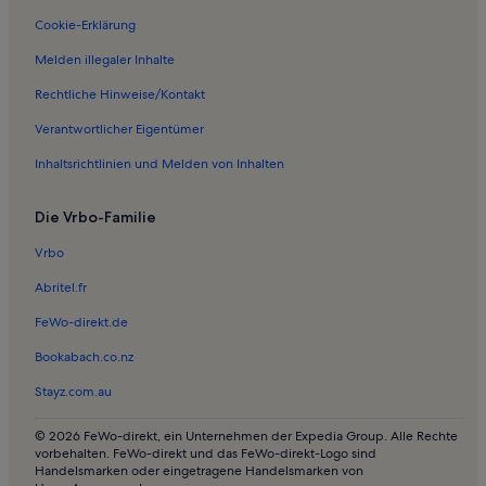
Ferienunterkünfte nahe Warthe
Cookie-Erklärung
Ferienwohnungen in Hohenselchow-Groß Pinnow
Melden illegaler Inhalte
Häuser in Gerswalde
Rechtliche Hinweise/Kontakt
Ferienwohnungen und Apartments in Gerswalde
Verantwortlicher Eigentümer
Häuser in Landkreis Barnim
Inhaltsrichtlinien und Melden von Inhalten
Häuser in Rutenberg
Die Vrbo-Familie
Häuser in Chorin
Ferienwohnungen und Apartments in Chorin
Vrbo
Häuser in Lychen
Abritel.fr
Haustierfreundliche Ferienunterkünfte in Lychen
FeWo-direkt.de
Ferienunterkünfte am See in Lychen
Bookabach.co.nz
Ferienwohnungen und Apartments in Lychen
Stayz.com.au
Häuser in Oderberg
© 2026 FeWo-direkt, ein Unternehmen der Expedia Group. Alle Rechte
Haustierfreundliche Ferienunterkünfte in Oderberg
vorbehalten. FeWo-direkt und das FeWo-direkt-Logo sind
Handelsmarken oder eingetragene Handelsmarken von
Ferienwohnungen und Apartments in Oderberg