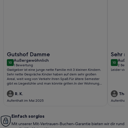
Weitere Infos zu Gutshof Damme Wohnung Nr. 1 für vier Pe
Weitere I
Gutshof Damme
Sehr r
außergewöhnlich
auße
Außergewöhnlich
unter
Auße
10
10
10 von 10
10 von 1
1 Bewertung
2 Bew
(1
(2
Gastgeber ist eine junge nette Familie mit 3 kleinen Kindern.
Leider viel
bewertung)
bewe
Sehr nette Gespräche.Kinder haben auf dem sehr großen
Areal, weit weg von Verkehr ihren Spaß.Für ältere Semester
gibt es Liegestühle und man könnte grillen.In der Wohnung
gibt es zur Entspannung eine kleine feine Sauna. Alles sehr
sauber
R. K.
Thom
Aufenthalt im Mai 2025
Aufenthalt
Einfach sorglos
Mit unserer Mit-Vertrauen-Buchen-Garantie bieten wir dir rund