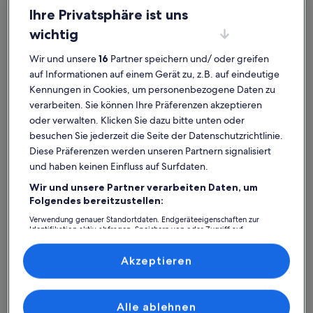
Ihre Privatsphäre ist uns
wichtig
Wir und unsere
16
Partner speichern und/ oder greifen
auf Informationen auf einem Gerät zu, z.B. auf eindeutige
Kennungen in Cookies, um personenbezogene Daten zu
verarbeiten. Sie können Ihre Präferenzen akzeptieren
Ferienhaus
Ferienwohnung/Apartment
Ferienhütt
oder verwalten. Klicken Sie dazu bitte unten oder
besuchen Sie jederzeit die Seite der Datenschutzrichtlinie.
Battin: Finde deine perfekte
Diese Präferenzen werden unseren Partnern signalisiert
Unterkunft
und haben keinen Einfluss auf Surfdaten.
Wir und unsere Partner verarbeiten Daten, um
Folgendes bereitzustellen:
Weitere Infos zu Uckermark Battin, Ferienwohnung Rose
Verwendung genauer Standortdaten. Endgeräteeigenschaften zur
Identifikation aktiv abfragen. Speichern von oder Zugriff auf
Informationen auf einem Endgerät. Personalisierte Werbung und
Inhalte, Messung von Werbeleistung und der Performance von Inhalten,
Zielgruppenforschung sowie Entwicklung und Verbesserung von
Akzeptieren
Angeboten.
Liste der Partner (Lieferanten)
Alle ablehnen