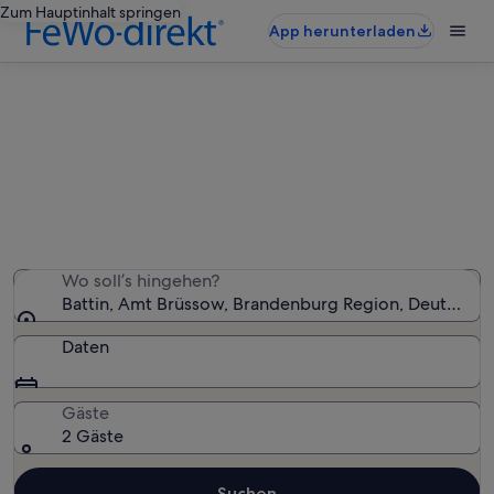
Zum Hauptinhalt springen
App herunterladen
Ferienwohnungen & Ferienhäuser
in Battin
Wir haben 32 Ferienunterkünfte gefunden. Bitte gib
deinen Reisezeitraum an, um die Verfügbarkeit zu
prüfen.
Wo soll’s hingehen?
Battin, Amt Brüssow, Brandenburg Region, Deutschla
Daten
Gäste
2 Gäste
Suchen