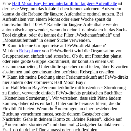
Eine
Half Moon Bay-Ferienunterkunft für längere Aufenthalte
ist
der beste Weg, um das lokale Leben kennenzulernen. Außerdem
kannst du die Rabatte für längere Aufenthalte optimal nutzen. Bei
Aufenthalten von einem Monat oder einer Woche sparst du
durchschnittlich 10 %.* Rabatte für längere Aufenthalte werden
automatisch angewendet, wenn du deine Urlaubsdaten in das Such-
Tool eingibst, oder du kannst die Filter „Wochenaufenthalt" und
„Monatsaufenthalt" in deiner Suche verwenden.
Kann ich eine Gruppenreise auf FeWo-direkt planen?
Mit dem
Reiseplaner
von FeWo-direkt wird die Organisation von
Gruppenreisen einfach und stressfrei. Ob du mit Freunden planst
oder eine große Gruppe koordinierst, ihr könnt an einem Ort
zusammenarbeiten, Unterkünfte speichern und teilen, über Favoriten
abstimmen und gemeinsam den perfekten Reiseplan erstellen.
Kann ich meine Buchung einer Ferienunterkunft auf FeWo-direkt
hier ändern oder stornieren: Half Moon Bay?
Um Half Moon Bay-Ferienunterkünfte mit kostenloser Stornierung
zu finden, verwende einfach FeWo-direkts praktischen Suchfilter
„Kostenlose Stornierung". Wir verstehen, dass sich Pläne ändern
können, daher ist es einfach, Unterkünfte herauszufiltern, die dir
Flexibilität bieten. Wenn du Änderungen an einer bestehenden
Buchung vornehmen musst, sende deinem Gastgeber eine
Nachricht. Gehe in deinem Konto zu „Meine Reisen", klicke auf
„Ändern oder stornieren" und dann auf „Gastgeber kontaktieren".
Egal, ob du deine Pläne anpasst oder nach flexiblen