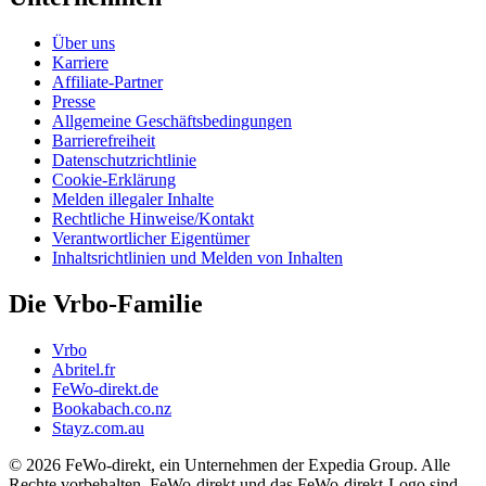
Über uns
Karriere
Affiliate-Partner
Presse
Allgemeine Geschäftsbedingungen
Barrierefreiheit
Datenschutzrichtlinie
Cookie-Erklärung
Melden illegaler Inhalte
Rechtliche Hinweise/Kontakt
Verantwortlicher Eigentümer
Inhaltsrichtlinien und Melden von Inhalten
Die Vrbo-Familie
Vrbo
Abritel.fr
FeWo-direkt.de
Bookabach.co.nz
Stayz.com.au
© 2026 FeWo-direkt, ein Unternehmen der Expedia Group. Alle
Rechte vorbehalten. FeWo-direkt und das FeWo-direkt-Logo sind