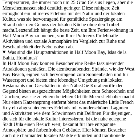
Temperaturen, die immer noch um 25 Grad Celsius liegen, aber die
Menschenmassen sind deutlich geringer. Diese ruhigere Zeit
ermöglicht ein intimeres Erlebnis mit der Natur und der lokalen
Kultur, was sie hervorragend für gemütliche Spaziergänge am
Strand oder den Genuss der lokalen Küche ohne den Trubel
macht.Letztendlich hängt die beste Zeit, um Ihre Ferienwohnung in
Half Moon Bay zu buchen, von Ihrer Präferenz für lebhafte
Aktivitäten und soziale Atmosphäre im Vergleich zur Ruhe und
Beschaulichkeit der Nebensaison ab.
Was sind die Hauptattraktionen in Half Moon Bay, Islas de la
Bahía, Honduras?
In Half Moon Bay können Besucher eine Reihe faszinierender
Attraktionen genießen. Die atemberaubenden Strände, wie der West
Bay Beach, eignen sich hervorragend zum Sonnenbaden und für
Wassersport und bieten eine lebendige Umgebung mit lokalen
Restaurants und Geschäften in der Nähe.Die Korallenriffe der
Gegend bieten ausgezeichnete Möglichkeiten zum Schnorcheln und
Tauchen, was sie zu einem beliebten Ort für Meeresliebhaber macht.
Nur einen Katzensprung entfernt bietet das malerische Little French
Key ein abgeschiedeneres Erlebnis mit wunderschönen Lagunen
und Aktivitäten wie dem Schwimmen mit Delfinen.Für diejenigen,
die sich für die lokale Kultur interessieren, ist die nahe gelegene
Stadt Utila einen Besuch wert, bekannt für ihre entspannte
Atmosphäre und farbenfrohen Gebäude. Hier können Besucher
auch die charmanten lokalen Märkte erkunden und traditionelle