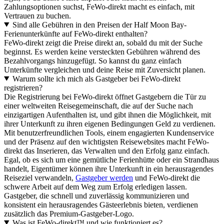
Zahlungsoptionen suchst, FeWo-direkt macht es einfach, mit
Vertrauen zu buchen.
Sind alle Gebühren in den Preisen der Half Moon Bay-
Ferienunterkünfte auf FeWo-direkt enthalten?
FeWo-direkt zeigt die Preise direkt an, sobald du mit der Suche
beginnst. Es werden keine versteckten Gebühren während des
Bezahlvorgangs hinzugefügt. So kannst du ganz einfach
Unterkünfte vergleichen und deine Reise mit Zuversicht planen.
Warum sollte ich mich als Gastgeber bei FeWo-direkt
registrieren?
Die Registrierung bei FeWo-direkt öffnet Gastgebern die Tür zu
einer weltweiten Reisegemeinschaft, die auf der Suche nach
einzigartigen Aufenthalten ist, und gibt ihnen die Möglichkeit, mit
ihrer Unterkunft zu ihren eigenen Bedingungen Geld zu verdienen.
Mit benutzerfreundlichen Tools, einem engagierten Kundenservice
und der Präsenz auf den wichtigsten Reisewebsites macht FeWo-
direkt das Inserieren, das Verwalten und den Erfolg ganz einfach.
Egal, ob es sich um eine gemütliche Ferienhütte oder ein Strandhaus
handelt, Eigentümer können ihre Unterkunft in ein herausragendes
Reiseziel verwandeln,
Gastgeber werden
und FeWo-direkt die
schwere Arbeit auf dem Weg zum Erfolg erledigen lassen.
Gastgeber, die schnell und zuverlässig kommunizieren und
konsistent ein herausragendes Gästeerlebnis bieten, verdienen
zusätzlich das Premium-Gastgeber-Logo.
Was ist FeWo-direkt™ und wie funktioniert es?