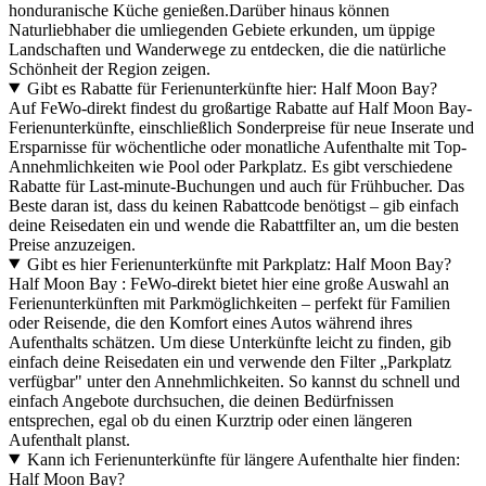
honduranische Küche genießen.Darüber hinaus können
Naturliebhaber die umliegenden Gebiete erkunden, um üppige
Landschaften und Wanderwege zu entdecken, die die natürliche
Schönheit der Region zeigen.
Gibt es Rabatte für Ferienunterkünfte hier: Half Moon Bay?
Auf FeWo-direkt findest du großartige Rabatte auf Half Moon Bay-
Ferienunterkünfte, einschließlich Sonderpreise für neue Inserate und
Ersparnisse für wöchentliche oder monatliche Aufenthalte mit Top-
Annehmlichkeiten wie Pool oder Parkplatz. Es gibt verschiedene
Rabatte für Last-minute-Buchungen und auch für Frühbucher. Das
Beste daran ist, dass du keinen Rabattcode benötigst – gib einfach
deine Reisedaten ein und wende die Rabattfilter an, um die besten
Preise anzuzeigen.
Gibt es hier Ferienunterkünfte mit Parkplatz: Half Moon Bay?
Half Moon Bay : FeWo-direkt bietet hier eine große Auswahl an
Ferienunterkünften mit Parkmöglichkeiten – perfekt für Familien
oder Reisende, die den Komfort eines Autos während ihres
Aufenthalts schätzen. Um diese Unterkünfte leicht zu finden, gib
einfach deine Reisedaten ein und verwende den Filter „Parkplatz
verfügbar" unter den Annehmlichkeiten. So kannst du schnell und
einfach Angebote durchsuchen, die deinen Bedürfnissen
entsprechen, egal ob du einen Kurztrip oder einen längeren
Aufenthalt planst.
Kann ich Ferienunterkünfte für längere Aufenthalte hier finden:
Half Moon Bay?