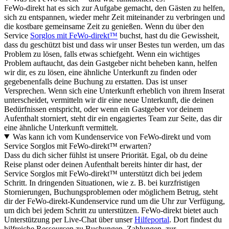
FeWo-direkt hat es sich zur Aufgabe gemacht, den Gästen zu helfen,
sich zu entspannen, wieder mehr Zeit miteinander zu verbringen und
die kostbare gemeinsame Zeit zu genießen. Wenn du über den
Service
Sorglos mit FeWo-direkt™
buchst, hast du die Gewissheit,
dass du geschützt bist und dass wir unser Bestes tun werden, um das
Problem zu lösen, falls etwas schiefgeht. Wenn ein wichtiges
Problem auftaucht, das dein Gastgeber nicht beheben kann, helfen
wir dir, es zu lösen, eine ähnliche Unterkunft zu finden oder
gegebenenfalls deine Buchung zu erstatten. Das ist unser
Versprechen. Wenn sich eine Unterkunft erheblich von ihrem Inserat
unterscheidet, vermitteln wir dir eine neue Unterkunft, die deinen
Bedürfnissen entspricht, oder wenn ein Gastgeber vor deinem
Aufenthalt storniert, steht dir ein engagiertes Team zur Seite, das dir
eine ähnliche Unterkunft vermittelt.
Was kann ich vom Kundenservice von FeWo-direkt und vom
Service Sorglos mit FeWo-direkt™ erwarten?
Dass du dich sicher fühlst ist unsere Priorität. Egal, ob du deine
Reise planst oder deinen Aufenthalt bereits hinter dir hast, der
Service Sorglos mit FeWo-direkt™ unterstützt dich bei jedem
Schritt. In dringenden Situationen, wie z. B. bei kurzfristigen
Stornierungen, Buchungsproblemen oder möglichem Betrug, steht
dir der FeWo-direkt-Kundenservice rund um die Uhr zur Verfügung,
um dich bei jedem Schritt zu unterstützen. FeWo-direkt bietet auch
Unterstützung per Live-Chat über unser
Hilfeportal
. Dort findest du
hilfreiche Ressourcen zu Buchungen, Zahlungen, zur