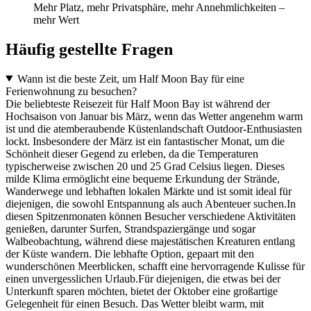
Mehr Platz, mehr Privatsphäre, mehr Annehmlichkeiten –
mehr Wert
Häufig gestellte Fragen
Wann ist die beste Zeit, um Half Moon Bay für eine
Ferienwohnung zu besuchen?
Die beliebteste Reisezeit für Half Moon Bay ist während der
Hochsaison von Januar bis März, wenn das Wetter angenehm warm
ist und die atemberaubende Küstenlandschaft Outdoor-Enthusiasten
lockt. Insbesondere der März ist ein fantastischer Monat, um die
Schönheit dieser Gegend zu erleben, da die Temperaturen
typischerweise zwischen 20 und 25 Grad Celsius liegen. Dieses
milde Klima ermöglicht eine bequeme Erkundung der Strände,
Wanderwege und lebhaften lokalen Märkte und ist somit ideal für
diejenigen, die sowohl Entspannung als auch Abenteuer suchen.In
diesen Spitzenmonaten können Besucher verschiedene Aktivitäten
genießen, darunter Surfen, Strandspaziergänge und sogar
Walbeobachtung, während diese majestätischen Kreaturen entlang
der Küste wandern. Die lebhafte Option, gepaart mit den
wunderschönen Meerblicken, schafft eine hervorragende Kulisse für
einen unvergesslichen Urlaub.Für diejenigen, die etwas bei der
Unterkunft sparen möchten, bietet der Oktober eine großartige
Gelegenheit für einen Besuch. Das Wetter bleibt warm, mit