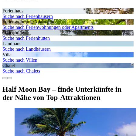
Ferienhaus
Suche nach Ferienhäusern
Ferienwohnung/Apartment
Suche nach Ferienwohnungen oder Apartments
Ferienhütte
Suche nach Ferienhütten
Landhaus
Suche nach Landhäusern
Villa
Suche nach Villen
Chalet
Suche nach Chalets
Half Moon Bay – finde Unterkünfte in
der Nähe von Top-Attraktionen