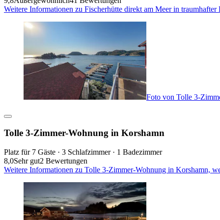
9,8
Außergewöhnlich
41 Bewertungen
Weitere Informationen zu Fischerhütte direkt am Meer in traumhafte
Foto von Tolle 3-Zim
Tolle 3-Zimmer-Wohnung in Korshamn
Platz für 7 Gäste · 3 Schlafzimmer · 1 Badezimmer
8,0
Sehr gut
2 Bewertungen
Weitere Informationen zu Tolle 3-Zimmer-Wohnung in Korshamn, we