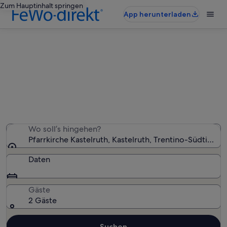
Zum Hauptinhalt springen
App herunterladen
Ferienunterkünfte nahe Pfarrkirche
Kastelruth
Wir haben 3.124 Ferienunterkünfte gefunden. Bitte gib
deinen Reisezeitraum an, um die Verfügbarkeit zu
prüfen.
Wo soll’s hingehen?
Pfarrkirche Kastelruth, Kastelruth, Trentino-Südtirol, It
Daten
Gäste
2 Gäste
Suchen