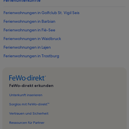
Ferienunterkünfte
Ferienwohnungen in Golfclub St. Vigil Seis
Ferienwohnungen in Barbian
Ferienwohnungen in Fiè-See
Ferienwohnungen in Waidbruck
Ferienwohnungen in Lajen
Ferienwohnungen in Trostburg
Ferienwohnungen in 62 Panoramalift
Ferienwohnungen in Skilift Marinzen
Ferienwohnungen in Seiser Alm
FeWo-direkt erkunden
Ferienwohnungen in Völser Weiher
Unterkunft inserieren
Ferienwohnungen in Naturpark Schlern-Rosengarten
Sorglos mit FeWo-direkt™
Ferienwohnungen in Seiser Alm Bahn
Vertrauen und Sicherheit
Ferienwohnungen in Gondel Puflatsch
Ressourcen für Partner
Ferienwohnungen in 73 Laurin