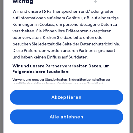
wichtig
Wir und unsere
16
Partner speichern und/ oder greifen
Weitere Infos zu ANNA LODGES DOLOMITES
Weitere I
auf Informationen auf einem Gerät zu, z.B. auf eindeutige
ANNA LODGES DOLOMITES
Resid
Kennungen in Cookies, um personenbezogene Daten zu
wund
Platz für 2 Gäste · 1 Schlafzimmer
Wund
9,0
verarbeiten. Sie können Ihre Präferenzen akzeptieren
9,0 von 
außergewöhnlich
Außergewöhnlich
302 B
(302
10
10 von 10
oder verwalten. Klicken Sie dazu bitte unten oder
62 Bewertungen
(62
bewe
besuchen Sie jederzeit die Seite der Datenschutzrichtlinie.
Pfarrkirche Kastelruth:
bewertungen)
Diese Präferenzen werden unseren Partnern signalisiert
Ferienunterkünfte mit Top-
und haben keinen Einfluss auf Surfdaten.
Bewertung
Wir und unsere Partner verarbeiten Daten, um
Folgendes bereitzustellen:
Verwendung genauer Standortdaten. Endgeräteeigenschaften zur
Weitere Infos zu traumhafter blick auf rosengarten und late
Weitere I
Identifikation aktiv abfragen. Speichern von oder Zugriff auf
Informationen auf einem Endgerät. Personalisierte Werbung und
Inhalte, Messung von Werbeleistung und der Performance von Inhalten,
Zielgruppenforschung sowie Entwicklung und Verbesserung von
Akzeptieren
Angeboten.
Liste der Partner (Lieferanten)
Alle ablehnen