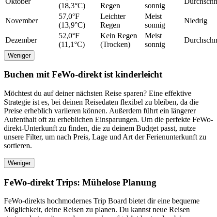
Oktober
Durchschni
(18,3°C)
Regen
sonnig
57,0°F
Leichter
Meist
November
Niedrig
(13,9°C)
Regen
sonnig
52,0°F
Kein Regen
Meist
Dezember
Durchschni
(11,1°C)
(Trocken)
sonnig
Weniger
Buchen mit FeWo-direkt ist kinderleicht
Möchtest du auf deiner nächsten Reise sparen? Eine effektive
Strategie ist es, bei deinen Reisedaten flexibel zu bleiben, da die
Preise erheblich variieren können. Außerdem führt ein längerer
Aufenthalt oft zu erheblichen Einsparungen. Um die perfekte FeWo-
direkt-Unterkunft zu finden, die zu deinem Budget passt, nutze
unsere Filter, um nach Preis, Lage und Art der Ferienunterkunft zu
sortieren.
Weniger
FeWo-direkt Trips: Mühelose Planung
FeWo-direkts hochmodernes Trip Board bietet dir eine bequeme
Möglichkeit, deine Reisen zu planen. Du kannst neue Reisen