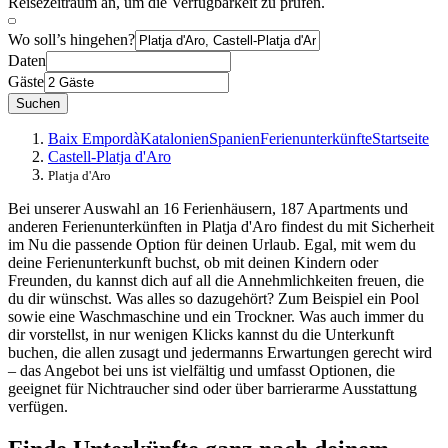
Reisezeitraum an, um die Verfügbarkeit zu prüfen.
Wo soll’s hingehen?
Daten
Gäste
Suchen
Baix Empordà
Katalonien
Spanien
Ferienunterkünfte
Startseite
Castell-Platja d'Aro
Platja d'Aro
Bei unserer Auswahl an 16 Ferienhäusern, 187 Apartments und
anderen Ferienunterkünften in Platja d'Aro findest du mit Sicherheit
im Nu die passende Option für deinen Urlaub. Egal, mit wem du
deine Ferienunterkunft buchst, ob mit deinen Kindern oder
Freunden, du kannst dich auf all die Annehmlichkeiten freuen, die
du dir wünschst. Was alles so dazugehört? Zum Beispiel ein Pool
sowie eine Waschmaschine und ein Trockner. Was auch immer du
dir vorstellst, in nur wenigen Klicks kannst du die Unterkunft
buchen, die allen zusagt und jedermanns Erwartungen gerecht wird
– das Angebot bei uns ist vielfältig und umfasst Optionen, die
geeignet für Nichtraucher sind oder über barrierarme Ausstattung
verfügen.