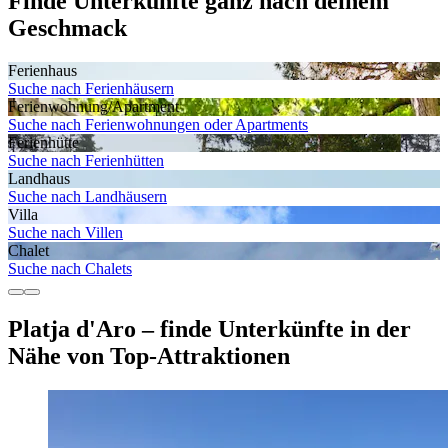
Finde Unterkünfte ganz nach deinem
Geschmack
Ferienhaus
Suche nach Ferienhäusern
Ferienwohnung/Apartment
Suche nach Ferienwohnungen oder Apartments
Ferienhütte
Suche nach Ferienhütten
Landhaus
Suche nach Landhäusern
Villa
Suche nach Villen
Chalet
Suche nach Chalets
Platja d'Aro – finde Unterkünfte in der
Nähe von Top-Attraktionen