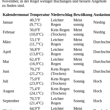
November, in der Regel weniger Buchungen und bessere Angebote
zu finden sind.
Kalendermonat
Temperatur
Niederschlag
Bewölkung
Auslastu
49,5°F
Leichter
Meist
Januar
Niedrig
(9,7°C)
Regen
sonnig
50,0°F
Kein Regen
Meist
Februar
Niedrig
(10,0°C)
(Trocken)
sonnig
53,1°F
Leichter
Meist
März
Durchschni
(11,7°C)
Regen
sonnig
56,8°F
Leichter
Meist
April
Durchschni
(13,8°C)
Regen
sonnig
62,4°F
Leichter
Meist
Mai
Durchschni
(16,9°C)
Regen
sonnig
70,2°F
Kein Regen
Juni
Sonnig
Durchschni
(21,2°C)
(Trocken)
75,0°F
Kein Regen
Juli
Sonnig
Hoch
(23,9°C)
(Trocken)
75,4°F
Kein Regen
August
Sonnig
Hoch
(24,1°C)
(Trocken)
70,5°F
Leichter
September
Sonnig
Hoch
(21,4°C)
Regen
64,9°F
Leichter
Meist