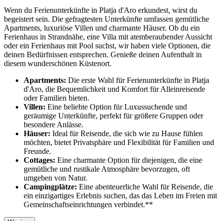
Wenn du Ferienunterkünfte in Platja d'Aro erkundest, wirst du
begeistert sein. Die gefragtesten Unterkünfte umfassen gemütliche
Apartments, luxuriöse Villen und charmante Häuser. Ob du ein
Ferienhaus in Strandnähe, eine Villa mit atemberaubender Aussicht
oder ein Ferienhaus mit Pool suchst, wir haben viele Optionen, die
deinen Bedürfnissen entsprechen. Genieße deinen Aufenthalt in
diesem wunderschönen Küstenort.
Apartments:
Die erste Wahl für Ferienunterkünfte in Platja
d'Aro, die Bequemlichkeit und Komfort für Alleinreisende
oder Familien bieten.
Villen:
Eine beliebte Option für Luxussuchende und
geräumige Unterkünfte, perfekt für größere Gruppen oder
besondere Anlässe.
Häuser:
Ideal für Reisende, die sich wie zu Hause fühlen
möchten, bietet Privatsphäre und Flexibilität für Familien und
Freunde.
Cottages:
Eine charmante Option für diejenigen, die eine
gemütliche und rustikale Atmosphäre bevorzugen, oft
umgeben von Natur.
Campingplätze:
Eine abenteuerliche Wahl für Reisende, die
ein einzigartiges Erlebnis suchen, das das Leben im Freien mit
Gemeinschaftseinrichtungen verbindet.**