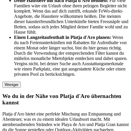
Deine Haustiere mit nach Platja d'Aro nehmen:
Für viele
Familien wäre ein Urlaub ohne ihren pelzigen Begleiter nicht
komplett. Wenn das auf dich zutrifft, erkunde FeWo-direkt-
Angebote, die Haustiere willkommen heißen. Die meisten
dieser haustierfreundlichen Unterkünfte bieten Fressnäpfe und
Betten, sodass sich jedes Mitglied deiner Familie wohl und zu
Hause fühlt.
Einen Langzeitaufenthalt in Platja d'Aro planen:
Wenn
du nach Ferienunterkünften mit Rabatten für Aufenthalte von
einem Monat oder länger suchst, bist du hier genau richtig.
Durch die Verwendung der entsprechenden Filter kannst du
mühelos monatliche Mietobjekte entdecken und dabei sparen.
Vergiss nicht, bei deiner Suche auch Ausstattungsmerkmale
wie einen Parkplatz, eine gut ausgestattete Küche oder einen
privaten Pool zu berücksichtigen.
Weniger
Wo du in der Nähe von Platja d'Aro übernachten
kannst
Platja d'Aro bietet eine perfekte Mischung aus Entspannung und
Abenteuer, was es zu einem idealen Urlaubsort macht. Mit
atemberaubenden Stränden wie Playa de Aro und Platja Gran kannst
du die Sonne genießen oder Outdoor-Aktivitäten nachgehen.