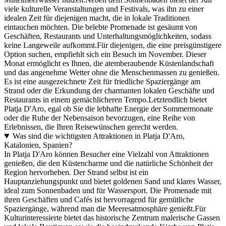
viele kulturelle Veranstaltungen und Festivals, was ihn zu einer
idealen Zeit für diejenigen macht, die in lokale Traditionen
eintauchen möchten. Die belebte Promenade ist gesäumt von
Geschäften, Restaurants und Unterhaltungsmöglichkeiten, sodass
keine Langeweile aufkommt.Für diejenigen, die eine preisgünstigere
Option suchen, empfiehlt sich ein Besuch im November. Dieser
Monat ermöglicht es Ihnen, die atemberaubende Küstenlandschaft
und das angenehme Wetter ohne die Menschenmassen zu genießen.
Es ist eine ausgezeichnete Zeit für friedliche Spaziergänge am
Strand oder die Erkundung der charmanten lokalen Geschäfte und
Restaurants in einem gemächlicheren Tempo.Letztendlich bietet
Platja D'Aro, egal ob Sie die lebhafte Energie der Sommermonate
oder die Ruhe der Nebensaison bevorzugen, eine Reihe von
Erlebnissen, die Ihren Reisewünschen gerecht werden.
Was sind die wichtigsten Attraktionen in Platja D'Aro,
Katalonien, Spanien?
In Platja D'Aro können Besucher eine Vielzahl von Attraktionen
genießen, die den Küstencharme und die natürliche Schönheit der
Region hervorheben. Der Strand selbst ist ein
Hauptanziehungspunkt und bietet goldenen Sand und klares Wasser,
ideal zum Sonnenbaden und für Wassersport. Die Promenade mit
ihren Geschäften und Cafés ist hervorragend für gemütliche
Spaziergänge, während man die Meeresatmosphäre genießt.Für
Kulturinteressierte bietet das historische Zentrum malerische Gassen