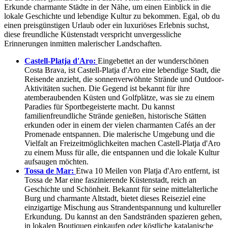
Erkunde charmante Städte in der Nähe, um einen Einblick in die
lokale Geschichte und lebendige Kultur zu bekommen. Egal, ob du
einen preisgünstigen Urlaub oder ein luxuriöses Erlebnis suchst,
diese freundliche Küstenstadt verspricht unvergessliche
Erinnerungen inmitten malerischer Landschaften.
Castell-Platja d'Aro:
Eingebettet an der wunderschönen
Costa Brava, ist Castell-Platja d'Aro eine lebendige Stadt, die
Reisende anzieht, die sonnenverwöhnte Strände und Outdoor-
Aktivitäten suchen. Die Gegend ist bekannt für ihre
atemberaubenden Küsten und Golfplätze, was sie zu einem
Paradies für Sportbegeisterte macht. Du kannst
familienfreundliche Strände genießen, historische Stätten
erkunden oder in einem der vielen charmanten Cafés an der
Promenade entspannen. Die malerische Umgebung und die
Vielfalt an Freizeitmöglichkeiten machen Castell-Platja d'Aro
zu einem Muss für alle, die entspannen und die lokale Kultur
aufsaugen möchten.
Tossa de Mar:
Etwa 10 Meilen von Platja d'Aro entfernt, ist
Tossa de Mar eine faszinierende Küstenstadt, reich an
Geschichte und Schönheit. Bekannt für seine mittelalterliche
Burg und charmante Altstadt, bietet dieses Reiseziel eine
einzigartige Mischung aus Strandentspannung und kultureller
Erkundung. Du kannst an den Sandstränden spazieren gehen,
in lokalen Boutiquen einkaufen oder köstliche katalanische