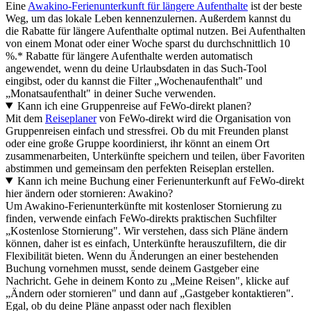
Eine
Awakino-Ferienunterkunft für längere Aufenthalte
ist der beste
Weg, um das lokale Leben kennenzulernen. Außerdem kannst du
die Rabatte für längere Aufenthalte optimal nutzen. Bei Aufenthalten
von einem Monat oder einer Woche sparst du durchschnittlich 10
%.* Rabatte für längere Aufenthalte werden automatisch
angewendet, wenn du deine Urlaubsdaten in das Such-Tool
eingibst, oder du kannst die Filter „Wochenaufenthalt" und
„Monatsaufenthalt" in deiner Suche verwenden.
Kann ich eine Gruppenreise auf FeWo-direkt planen?
Mit dem
Reiseplaner
von FeWo-direkt wird die Organisation von
Gruppenreisen einfach und stressfrei. Ob du mit Freunden planst
oder eine große Gruppe koordinierst, ihr könnt an einem Ort
zusammenarbeiten, Unterkünfte speichern und teilen, über Favoriten
abstimmen und gemeinsam den perfekten Reiseplan erstellen.
Kann ich meine Buchung einer Ferienunterkunft auf FeWo-direkt
hier ändern oder stornieren: Awakino?
Um Awakino-Ferienunterkünfte mit kostenloser Stornierung zu
finden, verwende einfach FeWo-direkts praktischen Suchfilter
„Kostenlose Stornierung". Wir verstehen, dass sich Pläne ändern
können, daher ist es einfach, Unterkünfte herauszufiltern, die dir
Flexibilität bieten. Wenn du Änderungen an einer bestehenden
Buchung vornehmen musst, sende deinem Gastgeber eine
Nachricht. Gehe in deinem Konto zu „Meine Reisen", klicke auf
„Ändern oder stornieren" und dann auf „Gastgeber kontaktieren".
Egal, ob du deine Pläne anpasst oder nach flexiblen