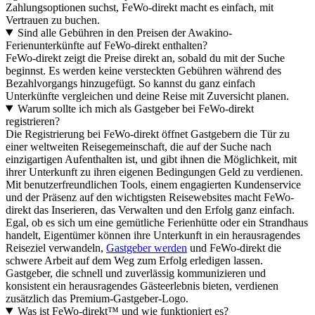
Zahlungsoptionen suchst, FeWo-direkt macht es einfach, mit
Vertrauen zu buchen.
Sind alle Gebühren in den Preisen der Awakino-
Ferienunterkünfte auf FeWo-direkt enthalten?
FeWo-direkt zeigt die Preise direkt an, sobald du mit der Suche
beginnst. Es werden keine versteckten Gebühren während des
Bezahlvorgangs hinzugefügt. So kannst du ganz einfach
Unterkünfte vergleichen und deine Reise mit Zuversicht planen.
Warum sollte ich mich als Gastgeber bei FeWo-direkt
registrieren?
Die Registrierung bei FeWo-direkt öffnet Gastgebern die Tür zu
einer weltweiten Reisegemeinschaft, die auf der Suche nach
einzigartigen Aufenthalten ist, und gibt ihnen die Möglichkeit, mit
ihrer Unterkunft zu ihren eigenen Bedingungen Geld zu verdienen.
Mit benutzerfreundlichen Tools, einem engagierten Kundenservice
und der Präsenz auf den wichtigsten Reisewebsites macht FeWo-
direkt das Inserieren, das Verwalten und den Erfolg ganz einfach.
Egal, ob es sich um eine gemütliche Ferienhütte oder ein Strandhaus
handelt, Eigentümer können ihre Unterkunft in ein herausragendes
Reiseziel verwandeln,
Gastgeber werden
und FeWo-direkt die
schwere Arbeit auf dem Weg zum Erfolg erledigen lassen.
Gastgeber, die schnell und zuverlässig kommunizieren und
konsistent ein herausragendes Gästeerlebnis bieten, verdienen
zusätzlich das Premium-Gastgeber-Logo.
Was ist FeWo-direkt™ und wie funktioniert es?