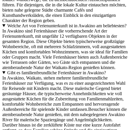
führen. Für diejenigen, die in die lokale Kultur eintauchen möchten,
bieten nahe gelegene Städte charmante Cafés und
Kunsthandwerksläden, die einen Einblick in den einzigartigen
Charakter der Region geben.
Welche Art von Ferienunterkunft ist in Awakino am beliebtesten?
In Awakino sind Ferienhäuser die vorherrschende Art der
Ferienunterkunft, mit ungefähr 12 verfügbaren Objekten in der
gesamten Region. Diese Objekte bieten typischerweise großzügige
Wohnbereiche, oft mit mehreren Schlafzimmern, voll ausgestatteten
Küchen und komfortablen Wohnzimmern, was sie ideal für Familien
oder Gruppen macht. Viele Ferienhäuser bieten auch Außenbereiche
wie Terrassen oder Gärten, wo Gäste sich entspannen und die
atemberaubende Natur der Waikato-Region genießen können.
Gibt es familienfreundliche Ferienhäuser in Awakino?
In Awakino, Waikato, stehen mehrere familienfreundliche
Ferienhäuser zur Verfügung, was es zu einer ausgezeichneten Wahl
für Reisende mit Kindern macht. Diese malerische Gegend bietet
geräumige Häuser, die typischerweise Annehmlichkeiten wie voll
ausgestattete Küchen für die Zubereitung von Familienmahlzeiten,
komfortable Wohnbereiche zum Entspannen und hervorragende
Außenbereiche für spielende Kinder umfassen.Besucher können die
atemberaubende Natur genießen, mit dem nahegelegenen Awakino
River für malerische Spaziergänge und Angelmöglichkeiten.
Darüber hinaus ist die zerklüftete Küste nur eine kurze Autofahrt