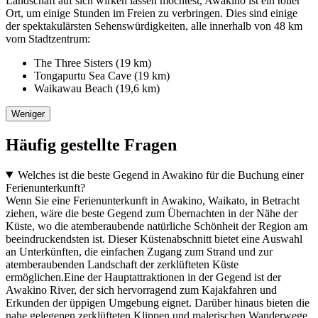
Landschaft auf sich wirken lassen möchtest, Awakino ist ein toller
Ort, um einige Stunden im Freien zu verbringen. Dies sind einige
der spektakulärsten Sehenswürdigkeiten, alle innerhalb von 48 km
vom Stadtzentrum:
The Three Sisters (19 km)
Tongapurtu Sea Cave (19 km)
Waikawau Beach (19,6 km)
Weniger
Häufig gestellte Fragen
Welches ist die beste Gegend in Awakino für die Buchung einer
Ferienunterkunft?
Wenn Sie eine Ferienunterkunft in Awakino, Waikato, in Betracht
ziehen, wäre die beste Gegend zum Übernachten in der Nähe der
Küste, wo die atemberaubende natürliche Schönheit der Region am
beeindruckendsten ist. Dieser Küstenabschnitt bietet eine Auswahl
an Unterkünften, die einfachen Zugang zum Strand und zur
atemberaubenden Landschaft der zerklüfteten Küste
ermöglichen.Eine der Hauptattraktionen in der Gegend ist der
Awakino River, der sich hervorragend zum Kajakfahren und
Erkunden der üppigen Umgebung eignet. Darüber hinaus bieten die
nahe gelegenen zerklüfteten Klippen und malerischen Wanderwege