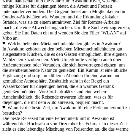
Küstenlandschaft und die Nähe zum Awakino River, was eine
ruhige Kulisse für diejenigen bietet, die Arbeit und Freizeit
miteinander verbinden. Die Gegend bietet auch Möglichkeiten für
Outdoor-Aktivitäten wie Wandern und die Erkundung lokaler
Strände, was sie zu einem attraktiven Ziel für Remote-Arbeiter
macht, die eine Abwechslung suchen. Um Ihre Suche einzugrenzen,
geben Sie Ihre Daten ein und wenden Sie den Filter "WLAN" auf
Vrbo an.
Welche beliebten Mietannehmlichkeiten gibt es in Awakino?
In Awakino gehören zu den beliebten Mietannehmlichkeiten gut
ausgestattete Küchen, die es den Gästen ermöglichen, ihre eigenen
Mahlzeiten zuzubereiten. Viele Unterkünfte verfügen auch über
Außenterrassen oder Veranden, die sich hervorragend eignen, um
die atemberaubende Natur zu genießen. Ein Kamin ist eine übliche
Ergänzung und sorgt an kühleren Abenden für eine warme und
gemütliche Atmosphäre. Zusätzlich steht in der Regel ein
Wasserkocher für diejenigen bereit, die ein warmes Getränk
genießen möchten. Vor-Ort-Parkplätze sind eine weitere
Annehmlichkeit, die Reisende erwarten können, was es für
diejenigen, die mit dem Auto anreisen, bequem macht.
Wann ist die beste Zeit, um Awakino für eine Ferienunterkunft zu
besuchen?
Die beste Reisezeit für eine Ferienunterkunft in Awakino ist
während der Hochsaison von Dezember bis Februar. In dieser Zeit
zieht es eine lebendige Mischung von Reisenden an, die das warme