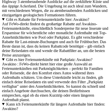
Highway 3 atemberaubende Ausblicke auf die zerklüftete Küste und
das üppige Ackerland. Die Umgebung ist auch ideal zum Wandern,
mit verschiedenen Wegen, die zu atemberaubenden Ausblicken und
einzigartigen geologischen Formationen führen.
Gibt es Rabatte für Ferienunterkünfte hier: Awakino?
Auf FeWo-direkt findest du großartige Rabatte auf Awakino-
Ferienunterkünfte, einschließlich Sonderpreise für neue Inserate und
Ersparnisse für wöchentliche oder monatliche Aufenthalte mit Top-
Annehmlichkeiten wie Pool oder Parkplatz. Es gibt verschiedene
Rabatte für Last-minute-Buchungen und auch für Frühbucher. Das
Beste daran ist, dass du keinen Rabattcode benötigst – gib einfach
deine Reisedaten ein und wende die Rabattfilter an, um die besten
Preise anzuzeigen.
Gibt es hier Ferienunterkünfte mit Parkplatz: Awakino?
Awakino : FeWo-direkt bietet hier eine große Auswahl an
Ferienunterkünften mit Parkmöglichkeiten – perfekt für Familien
oder Reisende, die den Komfort eines Autos während ihres
Aufenthalts schätzen. Um diese Unterkünfte leicht zu finden, gib
einfach deine Reisedaten ein und verwende den Filter „Parkplatz
verfügbar" unter den Annehmlichkeiten. So kannst du schnell und
einfach Angebote durchsuchen, die deinen Bedürfnissen
entsprechen, egal ob du einen Kurztrip oder einen längeren
Aufenthalt planst.
Kann ich Ferienunterkünfte für längere Aufenthalte hier finden:
Awakino?