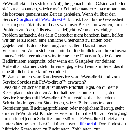
FeWo-direkt hat es sich zur Aufgabe gemacht, den Gästen zu helfen,
sich zu entspannen, wieder mehr Zeit miteinander zu verbringen und
die kostbare gemeinsame Zeit zu genießen. Wenn du über den
Service
Sorglos mit FeWo-direkt™
buchst, hast du die Gewissheit,
dass du geschützt bist und dass wir unser Bestes tun werden, um das
Problem zu lösen, falls etwas schiefgeht. Wenn ein wichtiges
Problem auftaucht, das dein Gastgeber nicht beheben kann, helfen
wir dir, es zu lösen, eine ähnliche Unterkunft zu finden oder
gegebenenfalls deine Buchung zu erstatten. Das ist unser
Versprechen. Wenn sich eine Unterkunft erheblich von ihrem Inserat
unterscheidet, vermitteln wir dir eine neue Unterkunft, die deinen
Bedürfnissen entspricht, oder wenn ein Gastgeber vor deinem
Aufenthalt storniert, steht dir ein engagiertes Team zur Seite, das dir
eine ähnliche Unterkunft vermittelt.
Was kann ich vom Kundenservice von FeWo-direkt und vom
Service Sorglos mit FeWo-direkt™ erwarten?
Dass du dich sicher fühlst ist unsere Priorität. Egal, ob du deine
Reise planst oder deinen Aufenthalt bereits hinter dir hast, der
Service Sorglos mit FeWo-direkt™ unterstützt dich bei jedem
Schritt. In dringenden Situationen, wie z. B. bei kurzfristigen
Stornierungen, Buchungsproblemen oder möglichem Betrug, steht
dir der FeWo-direkt-Kundenservice rund um die Uhr zur Verfügung,
um dich bei jedem Schritt zu unterstützen. FeWo-direkt bietet auch
Unterstützung per Live-Chat über unser
Hilfeportal
. Dort findest du
hilfreiche Ressourcen zu Buchungen, Zahlungen, zur