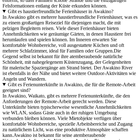
entfernt, so dass Familien schöne Strände und die einzigartigen
Felsformationen entlang der Küste erkunden können.
Gibt es haustierfreundliche Ferienhäuser in Awakino?
In Awakino gibt es mehrere haustierfreundliche Ferienhäuser, was es
zu einem großartigen Reiseziel für diejenigen macht, die mit
pelzigen Begleitern reisen. Viele dieser Ferienhäuser bieten
Annehmlichkeiten wie geräumige Gärten, in denen Haustiere frei
herumlaufen und spielen können. Im Inneren erwarten Sie
komfortable Wohnbereiche, voll ausgestattete Küchen und oft
mehrere Schlafzimmer, ideal für Familien oder Gruppen.Die
Gegend selbst ist bekannt für ihre atemberaubende natürliche
Schönheit, mit nahegelegenem Küstenzugang, der Gelegenheiten
für malerische Spaziergänge am Strand bietet. Der Awakino River
ist ebenfalls in der Nähe und bietet weitere Outdoor-Aktivitäten wie
Angeln und Wandern.
Gibt es Ferienunterkünfte in Awakino, die für die Remote-Arbeit
geeignet sind?
In Awakino, Waikato, gibt es mehrere Ferienunterkünfte, die den
Anforderungen der Remote-Arbeit gerecht werden. Diese
Unterkünfte bieten typischerweise wesentliche Annehmlichkeiten
wie WLAN, sodass Gäste auch in der ruhigen Umgebung
verbunden bleiben können. Viele Mietobjekte verfügen über
komfortable Wohnbereiche, spezielle Arbeitsbereiche und Zugang
zu natürlichem Licht, was eine produktive Atmosphäre schaffen
kann.Awakino ist bekannt für seine atemberaubende