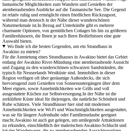
fantastische Möglichkeiten zum Wandern und Genießen der
atemberaubenden Ausblicke auf die Tasmanische See. Die Gegend
ist relativ ruhig und ermöglicht einen friedlichen Rückzugsort,
während man dennoch in der Nähe dieser wunderschönen
Naturmerkmale ist.In Bezug auf Unterkünfte gibt es mehrere
charmante Optionen, von gemütlichen Cottages bis hin zu größeren
Familienhäusern, die Ihnen je nach Ihren Bedürfnissen eine gute
Auswahl bieten.
Wo finde ich die besten Gegenden, um ein Strandhaus in
Awakino zu mieten?
Für die Anmietung eines Strandhauses in Awakino bietet das Gebiet
entlang der Awakino River-Mündung eine atemberaubende Aussicht
und Zugang zu den wunderschönen schwarzen Sandstränden, die
typisch für Neuseelands Westküste sind. Immobilien in dieser
Region verfügen oft über geräumige Außendecks, die sich
hervorragend zum Genießen von Sonnenuntergängen über dem
Meer eignen, sowie Annehmlichkeiten wie Grills und voll
ausgestattete Küchen zur Selbstversorgung.In der Nähe ist die
zerklüftete Küste ideal für diejenigen, die natürliche Schönheit und
Ruhe schätzen. Viele Strandhäuser hier sind mit modernen
Annehmlichkeiten wie Wi-Fi und Waschmöglichkeiten ausgestattet,
was sie für längere Aufenthalte oder Familienurlaube geeignet
macht.Awakino ist auch gut gelegen, um umliegende Attraktionen
zu erkunden, einschließlich der malerischen Awakino-Schlucht und
lokaler Wanderwege, die zu atemberaubenden Aussichtspunkten