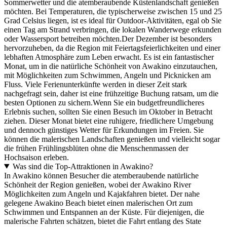
Sommerwetter und die atemberaubende Küstenlandschaft genießen
möchten. Bei Temperaturen, die typischerweise zwischen 15 und 25
Grad Celsius liegen, ist es ideal für Outdoor-Aktivitäten, egal ob Sie
einen Tag am Strand verbringen, die lokalen Wanderwege erkunden
oder Wassersport betreiben möchten.Der Dezember ist besonders
hervorzuheben, da die Region mit Feiertagsfeierlichkeiten und einer
lebhaften Atmosphäre zum Leben erwacht. Es ist ein fantastischer
Monat, um in die natürliche Schönheit von Awakino einzutauchen,
mit Möglichkeiten zum Schwimmen, Angeln und Picknicken am
Fluss. Viele Ferienunterkünfte werden in dieser Zeit stark
nachgefragt sein, daher ist eine frühzeitige Buchung ratsam, um die
besten Optionen zu sichern.Wenn Sie ein budgetfreundlicheres
Erlebnis suchen, sollten Sie einen Besuch im Oktober in Betracht
ziehen. Dieser Monat bietet eine ruhigere, friedlichere Umgebung
und dennoch günstiges Wetter für Erkundungen im Freien. Sie
können die malerischen Landschaften genießen und vielleicht sogar
die frühen Frühlingsblüten ohne die Menschenmassen der
Hochsaison erleben.
Was sind die Top-Attraktionen in Awakino?
In Awakino können Besucher die atemberaubende natürliche
Schönheit der Region genießen, wobei der Awakino River
Möglichkeiten zum Angeln und Kajakfahren bietet. Der nahe
gelegene Awakino Beach bietet einen malerischen Ort zum
Schwimmen und Entspannen an der Küste. Für diejenigen, die
malerische Fahrten schätzen, bietet die Fahrt entlang des State