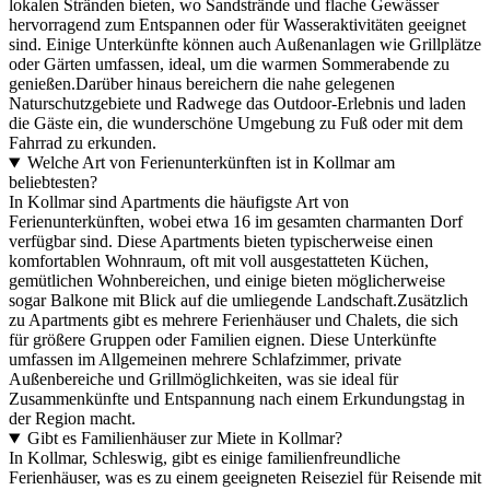
lokalen Stränden bieten, wo Sandstrände und flache Gewässer
hervorragend zum Entspannen oder für Wasseraktivitäten geeignet
sind. Einige Unterkünfte können auch Außenanlagen wie Grillplätze
oder Gärten umfassen, ideal, um die warmen Sommerabende zu
genießen.Darüber hinaus bereichern die nahe gelegenen
Naturschutzgebiete und Radwege das Outdoor-Erlebnis und laden
die Gäste ein, die wunderschöne Umgebung zu Fuß oder mit dem
Fahrrad zu erkunden.
Welche Art von Ferienunterkünften ist in Kollmar am
beliebtesten?
In Kollmar sind Apartments die häufigste Art von
Ferienunterkünften, wobei etwa 16 im gesamten charmanten Dorf
verfügbar sind. Diese Apartments bieten typischerweise einen
komfortablen Wohnraum, oft mit voll ausgestatteten Küchen,
gemütlichen Wohnbereichen, und einige bieten möglicherweise
sogar Balkone mit Blick auf die umliegende Landschaft.Zusätzlich
zu Apartments gibt es mehrere Ferienhäuser und Chalets, die sich
für größere Gruppen oder Familien eignen. Diese Unterkünfte
umfassen im Allgemeinen mehrere Schlafzimmer, private
Außenbereiche und Grillmöglichkeiten, was sie ideal für
Zusammenkünfte und Entspannung nach einem Erkundungstag in
der Region macht.
Gibt es Familienhäuser zur Miete in Kollmar?
In Kollmar, Schleswig, gibt es einige familienfreundliche
Ferienhäuser, was es zu einem geeigneten Reiseziel für Reisende mit