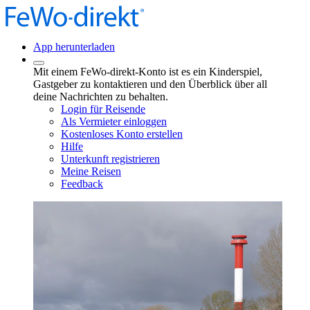
App herunterladen
Mit einem FeWo-direkt-Konto ist es ein Kinderspiel,
Gastgeber zu kontaktieren und den Überblick über all
deine Nachrichten zu behalten.
Login für Reisende
Als Vermieter einloggen
Kostenloses Konto erstellen
Hilfe
Unterkunft registrieren
Meine Reisen
Feedback