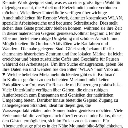
Remote Work geeignet sind, was es zu einer großartigen Wahl für
diejenigen macht, die Arbeit und Freizeit miteinander verbinden
möchten. Viele dieser Unterkünfte verfügen über wichtige
Annehmlichkeiten für Remote Work, darunter kostenloses WLAN,
spezielle Arbeitsbereiche und bequeme Schreibtische. Dies stellt
sicher, dass Gäste produktiv bleiben können, während sie ihre Zeit
in dieser malerischen Gegend genießen.Kollmar liegt am Ufer der
Elbe und bietet eine ruhige Umgebung mit schöner Aussicht und
Möglichkeiten für Outdoor-Aktivitäten wie Radfahren und
Wandern. Die nahe gelegene Stadt Glückstadt, bekannt für ihr
charmantes historisches Zentrum und ihre lokalen Märkte, ist leicht
erreichbar und bietet zusätzliche Cafés und Geschäfte für Pausen
während des Arbeitstages. Um Ihre Suche einzugrenzen, geben Sie
Ihre Daten ein und wenden Sie den Filter "WLAN" auf Vrbo an.
Welche beliebten Mietannehmlichkeiten gibt es in Kollmar?
In Kollmar gehören zu den beliebten Mietannehmlichkeiten
Parkplätze vor Ort, was für Reisende mit Fahrzeugen praktisch ist.
Viele Unterkünfte verfügen über Gärten, die einen ruhigen
Außenbereich zum Entspannen und Genießen der natürlichen
Umgebung bieten. Darüber hinaus bietet die Gegend Zugang zu
nahegelegenen Stränden, ideal für diejenigen, die
Wassersportaktivitäten oder Sonnenbaden genießen möchten. Viele
Ferienunterkünfte verfügen auch über Terrassen oder Patios, die es
den Gästen ermöglichen, sich im Freien zu entspannen. Für
Abenteuerlustige gibt es in der Nähe Mountainbike-Möglichkeiten,