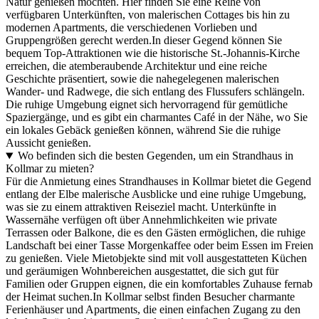
Natur genießen möchten. Hier finden Sie eine Reihe von
verfügbaren Unterkünften, von malerischen Cottages bis hin zu
modernen Apartments, die verschiedenen Vorlieben und
Gruppengrößen gerecht werden.In dieser Gegend können Sie
bequem Top-Attraktionen wie die historische St.-Johannis-Kirche
erreichen, die atemberaubende Architektur und eine reiche
Geschichte präsentiert, sowie die nahegelegenen malerischen
Wander- und Radwege, die sich entlang des Flussufers schlängeln.
Die ruhige Umgebung eignet sich hervorragend für gemütliche
Spaziergänge, und es gibt ein charmantes Café in der Nähe, wo Sie
ein lokales Gebäck genießen können, während Sie die ruhige
Aussicht genießen.
Wo befinden sich die besten Gegenden, um ein Strandhaus in
Kollmar zu mieten?
Für die Anmietung eines Strandhauses in Kollmar bietet die Gegend
entlang der Elbe malerische Ausblicke und eine ruhige Umgebung,
was sie zu einem attraktiven Reiseziel macht. Unterkünfte in
Wassernähe verfügen oft über Annehmlichkeiten wie private
Terrassen oder Balkone, die es den Gästen ermöglichen, die ruhige
Landschaft bei einer Tasse Morgenkaffee oder beim Essen im Freien
zu genießen. Viele Mietobjekte sind mit voll ausgestatteten Küchen
und geräumigen Wohnbereichen ausgestattet, die sich gut für
Familien oder Gruppen eignen, die ein komfortables Zuhause fernab
der Heimat suchen.In Kollmar selbst finden Besucher charmante
Ferienhäuser und Apartments, die einen einfachen Zugang zu den