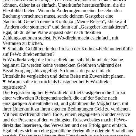
können, daher ist es einfach, Unterkünfte herauszufiltern, die dir
Flexibilität bieten. Wenn du Änderungen an einer bestehenden
Buchung vornehmen musst, sende deinem Gastgeber eine
Nachricht. Gehe in deinem Konto zu „Meine Reisen", klicke auf
„Ändern oder stornieren" und dann auf „Gastgeber kontaktieren".
Egal, ob du deine Pläne anpasst oder nach flexiblen
Zahlungsoptionen suchst, FeWo-direkt macht es einfach, mit
Vertrauen zu buchen.
Sind alle Gebühren in den Preisen der Kollmar-Ferienunterkünfte
auf FeWo-direkt enthalten?
FeWo-direkt zeigt die Preise direkt an, sobald du mit der Suche
beginnst. Es werden keine versteckten Gebühren während des
Bezahlvorgangs hinzugefügt. So kannst du ganz einfach
Unterkünfte vergleichen und deine Reise mit Zuversicht planen.
Warum sollte ich mich als Gastgeber bei FeWo-direkt
registrieren?
Die Registrierung bei FeWo-direkt öffnet Gastgebern die Tür zu
einer weltweiten Reisegemeinschaft, die auf der Suche nach
einzigartigen Aufenthalten ist, und gibt ihnen die Möglichkeit, mit
ihrer Unterkunft zu ihren eigenen Bedingungen Geld zu verdienen.
Mit benutzerfreundlichen Tools, einem engagierten Kundenservice
und der Präsenz auf den wichtigsten Reisewebsites macht FeWo-
direkt das Inserieren, das Verwalten und den Erfolg ganz einfach.
Egal, ob es sich um eine gemütliche Ferienhütte oder ein Strandhaus