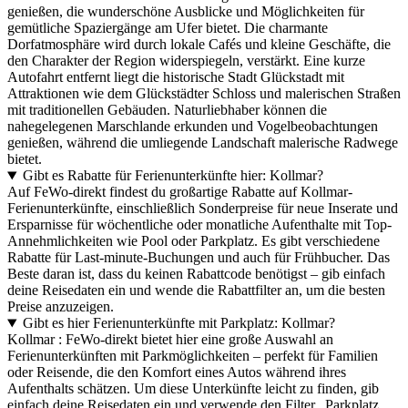
genießen, die wunderschöne Ausblicke und Möglichkeiten für
gemütliche Spaziergänge am Ufer bietet. Die charmante
Dorfatmosphäre wird durch lokale Cafés und kleine Geschäfte, die
den Charakter der Region widerspiegeln, verstärkt. Eine kurze
Autofahrt entfernt liegt die historische Stadt Glückstadt mit
Attraktionen wie dem Glückstädter Schloss und malerischen Straßen
mit traditionellen Gebäuden. Naturliebhaber können die
nahegelegenen Marschlande erkunden und Vogelbeobachtungen
genießen, während die umliegende Landschaft malerische Radwege
bietet.
Gibt es Rabatte für Ferienunterkünfte hier: Kollmar?
Auf FeWo-direkt findest du großartige Rabatte auf Kollmar-
Ferienunterkünfte, einschließlich Sonderpreise für neue Inserate und
Ersparnisse für wöchentliche oder monatliche Aufenthalte mit Top-
Annehmlichkeiten wie Pool oder Parkplatz. Es gibt verschiedene
Rabatte für Last-minute-Buchungen und auch für Frühbucher. Das
Beste daran ist, dass du keinen Rabattcode benötigst – gib einfach
deine Reisedaten ein und wende die Rabattfilter an, um die besten
Preise anzuzeigen.
Gibt es hier Ferienunterkünfte mit Parkplatz: Kollmar?
Kollmar : FeWo-direkt bietet hier eine große Auswahl an
Ferienunterkünften mit Parkmöglichkeiten – perfekt für Familien
oder Reisende, die den Komfort eines Autos während ihres
Aufenthalts schätzen. Um diese Unterkünfte leicht zu finden, gib
einfach deine Reisedaten ein und verwende den Filter „Parkplatz