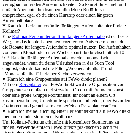
verfügbar" unter den Annehmlichkeiten. So kannst du schnell und
einfach Angebote durchsuchen, die deinen Bedürfnissen
entsprechen, egal ob du einen Kurztrip oder einen längeren
Aufenthalt planst.
Kann ich Ferienunterkünfte für längere Aufenthalte hier finden:
Kollmar?
Eine
Kollmar-Ferienunterkunft für längere Aufenthalte
ist der beste
Weg, um das lokale Leben kennenzulernen. Außerdem kannst du
die Rabatte für längere Aufenthalte optimal nutzen. Bei Aufenthalten
von einem Monat oder einer Woche sparst du durchschnittlich 10
%.* Rabatte für längere Aufenthalte werden automatisch
angewendet, wenn du deine Urlaubsdaten in das Such-Tool
eingibst, oder du kannst die Filter „Wochenaufenthalt" und
„Monatsaufenthalt" in deiner Suche verwenden.
Kann ich eine Gruppenreise auf FeWo-direkt planen?
Mit dem
Reiseplaner
von FeWo-direkt wird die Organisation von
Gruppenreisen einfach und stressfrei. Ob du mit Freunden planst
oder eine große Gruppe koordinierst, ihr könnt an einem Ort
zusammenarbeiten, Unterkünfte speichern und teilen, über Favoriten
abstimmen und gemeinsam den perfekten Reiseplan erstellen.
Kann ich meine Buchung einer Ferienunterkunft auf FeWo-direkt
hier ändern oder stornieren: Kollmar?
Um Kollmar-Ferienunterkünfte mit kostenloser Stornierung zu
finden, verwende einfach FeWo-direkts praktischen Suchfilter
„Kostenlose Stornierung". Wir verstehen, dass sich Pläne ändern