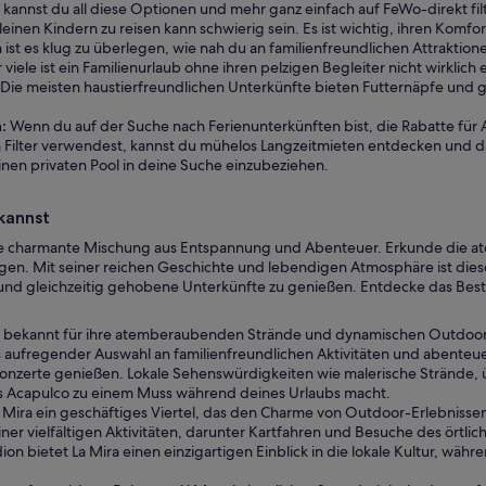
annst du all diese Optionen und mehr ganz einfach auf FeWo-direkt fil
leinen Kindern zu reisen kann schwierig sein. Es ist wichtig, ihren Komfor
ist es klug zu überlegen, wie nah du an familienfreundlichen Attraktione
 viele ist ein Familienurlaub ohne ihren pelzigen Begleiter nicht wirklich
Die meisten haustierfreundlichen Unterkünfte bieten Futternäpfe und ge
:
Wenn du auf der Suche nach Ferienunterkünften bist, die Rabatte für 
 Filter verwendest, kannst du mühelos Langzeitmieten entdecken und d
inen privaten Pool in deine Suche einzubeziehen.
kannst
ne charmante Mischung aus Entspannung und Abenteuer. Erkunde die atem
. Mit seiner reichen Geschichte und lebendigen Atmosphäre ist dieses V
n und gleichzeitig gehobene Unterkünfte zu genießen. Entdecke das Bes
t, bekannt für ihre atemberaubenden Strände und dynamischen Outdoor-
 aufregender Auswahl an familienfreundlichen Aktivitäten und abenteu
konzerte genießen. Lokale Sehenswürdigkeiten wie malerische Strände, 
 Acapulco zu einem Muss während deines Urlaubs macht.
a Mira ein geschäftiges Viertel, das den Charme von Outdoor-Erlebniss
ner vielfältigen Aktivitäten, darunter Kartfahren und Besuche des ört
n bietet La Mira einen einzigartigen Einblick in die lokale Kultur, wä