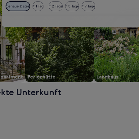
Genaue Daten
± 1 Tag
± 2 Tage
± 3 Tage
± 7 Tage
Apartment
Ferienhütte
Landhaus
ekte Unterkunft
PRIVATE VILLA, werden in einem neuen Tab geöffnet