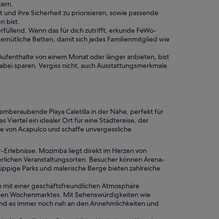
tern.
t und ihre Sicherheit zu priorisieren, sowie passende
n bist.
 erfüllend. Wenn das für dich zutrifft, erkunde FeWo-
mütliche Betten, damit sich jedes Familienmitglied wie
Aufenthalte von einem Monat oder länger anbieten, bist
abei sparen. Vergiss nicht, auch Ausstattungsmerkmale
beraubende Playa Caletilla in der Nähe, perfekt für
iertel ein idealer Ort für eine Städtereise, der
te von Acapulco und schaffe unvergessliche
Erlebnisse. Mozimba liegt direkt im Herzen von
erlichen Veranstaltungsorten. Besucher können Arena-
üppige Parks und malerische Berge bieten zahlreiche
en mit einer geschäftsfreundlichen Atmosphäre
lichen Wochenmarktes. Mit Sehenswürdigkeiten wie
hrend es immer noch nah an den Annehmlichkeiten und