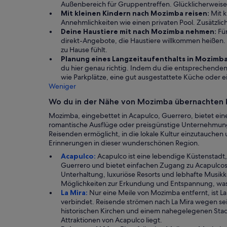
Außenbereich für Gruppentreffen. Glücklicherweise k
Mit kleinen Kindern nach Mozimba reisen:
Mit k
Annehmlichkeiten wie einen privaten Pool. Zusätzlich 
Deine Haustiere mit nach Mozimba nehmen:
Für
direkt-Angebote, die Haustiere willkommen heißen. 
zu Hause fühlt.
Planung eines Langzeitaufenthalts in Mozimba
du hier genau richtig. Indem du die entsprechenden
wie Parkplätze, eine gut ausgestattete Küche oder e
Weniger
Wo du in der Nähe von Mozimba übernachten 
Mozimba, eingebettet in Acapulco, Guerrero, bietet ei
romantische Ausflüge oder preisgünstige Unternehmungen
Reisenden ermöglicht, in die lokale Kultur einzutauche
Erinnerungen in dieser wunderschönen Region.
Acapulco:
Acapulco ist eine lebendige Küstenstad
Guerrero und bietet einfachen Zugang zu Acapulcos
Unterhaltung, luxuriöse Resorts und lebhafte Musik
Möglichkeiten zur Erkundung und Entspannung, was
La Mira:
Nur eine Meile von Mozimba entfernt, ist L
verbindet. Reisende strömen nach La Mira wegen sei
historischen Kirchen und einem nahegelegenen Stadio
Attraktionen von Acapulco liegt.