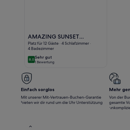
Foto von AMAZING SUNSET VIEW PRIVATE VILLA
AMAZING SUNSET
VIEW PRIVATE VILLA
Platz für 12 Gäste · 4 Schlafzimmer ·
4 Badezimmer
sehr
Sehr gut
8,0
8,0 von 10
1 Bewertung
gut
(1
bewertung)
Einfach sorglos
Mehr ge
Mit unserer Mit-Vertrauen-Buchen-Garantie
Von der Buc
bieten wir dir rund um die Uhr Unterstützung
gesamte Vo
unkomplizie