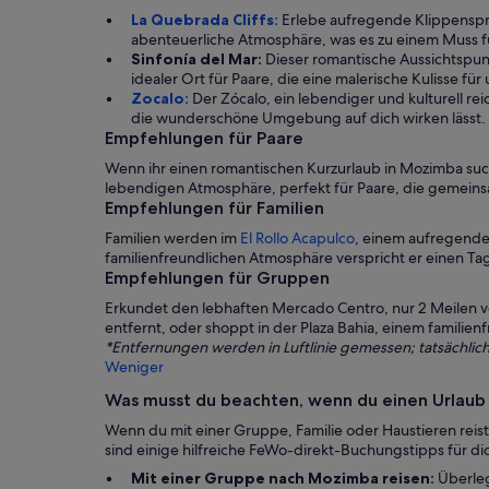
La Quebrada Cliffs:
Erlebe aufregende Klippenspr
abenteuerliche Atmosphäre, was es zu einem Muss f
Sinfonía del Mar:
Dieser romantische Aussichtspun
idealer Ort für Paare, die eine malerische Kulisse f
Zocalo:
Der Zócalo, ein lebendiger und kulturell r
die wunderschöne Umgebung auf dich wirken lässt.
Empfehlungen für Paare
Wenn ihr einen romantischen Kurzurlaub in Mozimba sucht
lebendigen Atmosphäre, perfekt für Paare, die gemein
Empfehlungen für Familien
Familien werden im
El Rollo Acapulco
, einem aufregende
familienfreundlichen Atmosphäre verspricht er einen Tag
Empfehlungen für Gruppen
Erkundet den lebhaften Mercado Centro, nur 2 Meilen von
entfernt, oder shoppt in der Plaza Bahia, einem familie
*Entfernungen werden in Luftlinie gemessen; tatsächlich
Weniger
Was musst du beachten, wenn du einen Urlaub
Wenn du mit einer Gruppe, Familie oder Haustieren reis
sind einige hilfreiche FeWo-direkt-Buchungstipps für di
Mit einer Gruppe nach Mozimba reisen:
Überleg