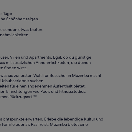
sflüge.
he Schönheit zeigen.
 Reisenden etwas bieten.
nnehmlichkeiten.
user, Villen und Apartments. Egal, ob du günstige
s mit zusätzlichen Annehmlichkeiten, die deinen
n finden wirst.
was sie zur ersten Wahl für Besucher in Mozimba macht.
 Urlaubserlebnis suchen.
eiten für einen angenehmen Aufenthalt bietet.
en Einrichtungen wie Pools und Fitnessstudios.
samen Rückzugsort.**
chtspunkte erwarten. Erlebe die lebendige Kultur und
Familie oder als Paar reist, Mozimba bietet eine