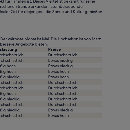
 für Familien ist. Dieses Viertel ist bekannt für seine
derschöne Strände erkunden, atemberaubende
ealer Ort für diejenigen, die Sonne und Kultur genießen
. Der wärmste Monat ist Mai. Die Hochsaison ist von März
 bessere Angebote bieten.
slastung
Preise
chschnittlich
Durchschnittlich
chschnittlich
Etwas niedrig
ßig hoch
Etwas niedrig
ßig hoch
Etwas hoch
ßig niedrig
Etwas hoch
chschnittlich
Durchschnittlich
chschnittlich
Durchschnittlich
ßig hoch
Durchschnittlich
ßig niedrig
Durchschnittlich
chschnittlich
Durchschnittlich
ßig niedrig
Etwas niedrig
chschnittlich
Etwas hoch