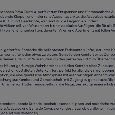
hönen Playa Caletilla, perfekt zum Entspannen und für romantische Au
bende Klippen und malerische Aussichtspunkte, die Acapulcos natürlic
ale Kultur und Geschichte, während du die Gegend erkundest.
vitäten teil, von Wassersport bis hin zu lokalen Ausflügen, die für alle
ahl von Ferienunterkünften, darunter Villen und Apartments mit tollen A
ahl getroffen. Entdecke die beliebtesten Ferienunterkünfte, darunter Hä
mba hat für jeden etwas zu bieten. Genieße den Komfort eines Zuhause
in deinen Urlaub, im Wissen, dass du den perfekten Ort zum Übernachte
ese Häuser geräumige Wohnbereiche und allen Komfort eines Zuhauses, 
erschön gestalteten Unterkünften, perfekt für alle, die ein gehobenes
ption, die eine gemütliche Atmosphäre mit allen wichtigen Annehmlichk
Mischung aus Komfort und Gemeinschaft, mit Zugang zu gemeinschaftlich
n Charme von Hütten, eingebettet in die Natur, perfekt für einen erhol
atemberaubende Strände, beeindruckende Klippen und malerische Aussi
ra Acapulco und Barra de Coyuca erkundest. Egal ob du alleine, mit der 
jede Art von Reisenden.