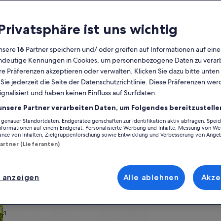
Kalender
 Privatsphäre ist uns wichtig
Derzeit
August 2026
werden
nsere
16
Partner speichern und/ oder greifen auf Informationen auf ein
die
eindeutige Kennungen in Cookies, um personenbezogene Daten zu verarb
Monate
Montag
Dienstag
Mittwoch
Donnerstag
Freitag
Samstag
Sonntag
Montag
Die
Mo
Di
Mi
Do
Fr
Sa
So
Mo
Di
e Präferenzen akzeptieren oder verwalten. Klicken Sie dazu bitte unten
August
ie jederzeit die Seite der Datenschutzrichtlinie. Diese Präferenzen we
2026
ignalisiert und haben keinen Einfluss auf Surfdaten.
und
1
1
2
2
 Acapulco de Juárez
Acapulco
Mozimba
September
unsere Partner verarbeiten Daten, um Folgendes bereitzustelle
2026
enauer Standortdaten. Endgeräteeigenschaften zur Identifikation aktiv abfragen. Spei
3
4
5
6
7
8
7
8
9
9
mba, die perfekt zu dir und deinem Urlaub passen. Ganz gleich, ob du m
angezeigt.
Informationen auf einem Endgerät. Personalisierte Werbung und Inhalte, Messung von We
ie du dir für deinen Aufenthalt wünschst. Was so dazugehört? Beispiels
ance von Inhalten, Zielgruppenforschung sowie Entwicklung und Verbesserung von Ange
uchst, steht dir ein vielfältiges Angebot zur Verfügung.
Partner (Lieferanten)
10
11
12
13
14
15
14
15
1
16
17
18
19
20
21
22
21
22
2
23
 anzeigen
Alle ablehnen
Akze
ach deinem Geschmack
24
25
26
27
28
29
28
29
3
30
wohnungen oder Apartments
Suche nach Ferienhütten
Suche nach Landhäu
31