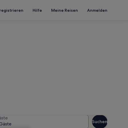
registrieren
Hilfe
Meine Reisen
Anmelden
 Mozimba
 Reisezeitraum an, um die
äste
Suchen
Gäste