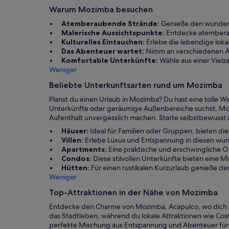
Warum Mozimba besuchen
Atemberaubende Strände:
Genieße den wundersc
Malerische Aussichtspunkte:
Entdecke atemberau
Kulturelles Eintauchen:
Erlebe die lebendige lok
Das Abenteuer wartet:
Nimm an verschiedenen Akti
Komfortable Unterkünfte:
Wähle aus einer Vielz
Weniger
Beliebte Unterkunftsarten rund um Mozimba
Planst du einen Urlaub in Mozimba? Du hast eine tolle W
Unterkünfte oder geräumige Außenbereiche suchst, Mozi
Aufenthalt unvergesslich machen. Starte selbstbewusst 
Häuser:
Ideal für Familien oder Gruppen, bieten di
Villen:
Erlebe Luxus und Entspannung in diesen wund
Apartments:
Eine praktische und erschwingliche O
Condos:
Diese stilvollen Unterkünfte bieten eine 
Hütten:
Für einen rustikalen Kurzurlaub genieße de
Weniger
Top-Attraktionen in der Nähe von Mozimba
Entdecke den Charme von Mozimba, Acapulco, wo dich 
das Stadtleben, während du lokale Attraktionen wie Coste
perfekte Mischung aus Entspannung und Abenteuer für 