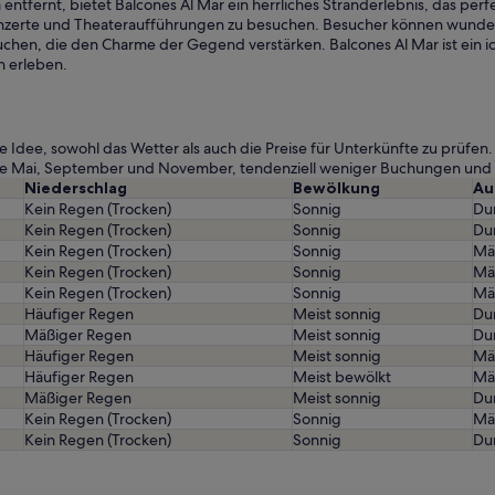
tfernt, bietet Balcones Al Mar ein herrliches Stranderlebnis, das perfekt
onzerte und Theateraufführungen zu besuchen. Besucher können wun
chen, die den Charme der Gegend verstärken. Balcones Al Mar ist ein id
n erleben.
e Idee, sowohl das Wetter als auch die Preise für Unterkünfte zu prüfen
wie Mai, September und November, tendenziell weniger Buchungen und
Niederschlag
Bewölkung
Au
Kein Regen (Trocken)
Sonnig
Dur
Kein Regen (Trocken)
Sonnig
Dur
Kein Regen (Trocken)
Sonnig
Mä
Kein Regen (Trocken)
Sonnig
Mä
Kein Regen (Trocken)
Sonnig
Mä
Häufiger Regen
Meist sonnig
Dur
Mäßiger Regen
Meist sonnig
Dur
Häufiger Regen
Meist sonnig
Mä
Häufiger Regen
Meist bewölkt
Mä
Mäßiger Regen
Meist sonnig
Dur
Kein Regen (Trocken)
Sonnig
Mä
Kein Regen (Trocken)
Sonnig
Dur