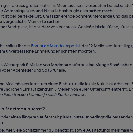
inger, die aus großer Höhe ins Meer tauchen. Dieses atemberaubende N
ür Adrenalinjunkies und Naturliebhaber gleichermaßen macht.
kt ist der perfekte Ort, um faszinierende Sonnenuntergänge und das be
ür unvergessliche Momente suchen.
eicher Stadtplatz, ist das Herz von Acapulco. Genieße lokale Küche, Ku
, solltet ihr das
Forum de Mundo Imperial
, das 12 Meilen entfernt lieg
sam unvergessliche Erinnerungen schaffen möchten.
n Wasserpark 5 Meilen von Mozimba entfernt, eine Menge Spaß haben.
 voller Abenteuer und Spaß für alle.
 Mozimba entfernt, um einen Einblick in die lokale Kultur zu erhalten. 
nfreundlichen Einkaufszentrum 3 Meilen von eurer Unterkunft entfernt. E
e Fahrstrecken können je nach Route variieren.
 in Mozimba buchst?
t oder einen längeren Aufenthalt planst, nutze unbedingt die passenden
ch.
e, wie viele Schlafzimmer du benötigst, sowie Ausstattungsmerkmale wi