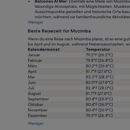
Balcones Al Mar:
Ebenfalls eine Meile von Mozimba en
lebendige Atmosphäre, mit Möglichkeiten, Musikk
Aussichtspunkte genießen und historische Orte besu
möchten, während sie familienfreundliche Aktivitäte
Weniger
Beste Reisezeit für Mozimba
Wenn du eine Reise nach Mozimba planst, ist es eine gut
bis April und im August, während Nebensaisonzeiten, 
Kalendermonat
Temperatur
Januar
79.2°F (26.2°C)
Februar
79.5°F (26.4°C)
März
80.2°F (26.8°C)
April
81.7°F (27.6°C)
Mai
83.3°F (28.5°C)
Juni
82.0°F (27.8°C)
Juli
82.4°F (28.0°C)
August
81.7°F (27.6°C)
September
80.4°F (26.9°C)
Oktober
80.4°F (26.9°C)
November
80.4°F (26.9°C)
Dezember
79.5°F (26.4°C)
Weniger