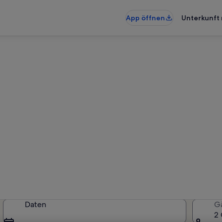
App öffnen
Unterkunft 
ohnungen & Ferienhäuser in
ünfte gefunden. Bitte gib deinen
Verfügbarkeit zu prüfen.
Daten
G
2 