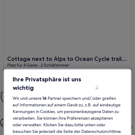
Weitere Infos zu Cottage next to Alps to Ocean Cycle trail 
Cottage next to Alps to Ocean Cycle trail
Platz für 4 Gäste · 2 Schlafzimmer
at Lake Benmore
außergewöhnlich
Außergewöhnlich
9,4
9,4 von 10
15 Bewertungen
(15
Ihre Privatsphäre ist uns
bewertungen)
wichtig
Einfach sorglos
Wir und unsere
16
Partner speichern und/ oder greifen
Mit unserer Mit-Vertrauen-Buchen-Garantie bieten wir dir rund
auf Informationen auf einem Gerät zu, z.B. auf eindeutige
um die Uhr Unterstützung
Kennungen in Cookies, um personenbezogene Daten zu
verarbeiten. Sie können Ihre Präferenzen akzeptieren
Mehr gemeinsame Momente
oder verwalten. Klicken Sie dazu bitte unten oder
Von der Buchung bis hin zum Aufenthalt – der gesamte Vorgang
besuchen Sie jederzeit die Seite der Datenschutzrichtlinie.
ist einfach und unkompliziert