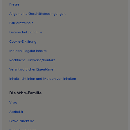
Presse
Ferienwohnungen in Twizel
Allgemeine Geschäftsbedingungen
Ferienwohnungen in Burkes Pass
Barrierefreiheit
Ferienwohnungen in Ladybird Hill Vineyard
Datenschutzrichtlinie
Ferienwohnungen in Totara Peak
Ferienwohnungen in Hot Tubs Omarama
Cookie-Erklärung
Ferienwohnungen in Otematata
Melden illegaler Inhalte
Ferienwohnungen in Albury
Rechtliche Hinweise/Kontakt
Ferienwohnungen in Lake Pukaki
Verantwortlicher Eigentümer
Ferienwohnungen in Waimate
Inhaltsrichtlinien und Melden von Inhalten
Die Vrbo-Familie
Vrbo
Abritel.fr
FeWo-direkt.de