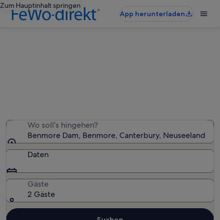
Zum Hauptinhalt springen
App herunterladen
Ferienunterkünfte nahe Benmore
Dam
Wir haben 13 Ferienunterkünfte gefunden. Bitte gib
deinen Reisezeitraum an, um die Verfügbarkeit zu
prüfen.
Wo soll’s hingehen?
Benmore Dam, Benmore, Canterbury, Neuseeland
Daten
Gäste
2 Gäste
Suchen