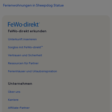
Ferienwohnungen in Sheepdog Statue
Ferienwohnungen in Cowans Hill Walkway
Ferienwohnungen in Ben Ohau
Ferienwohnungen in Omarama
FeWo-direkt erkunden
Ferienwohnungen in Clay Cliffs
Unterkunft inserieren
Ferienwohnungen in Mackenzie District
Sorglos mit FeWo-direkt™
Ferienwohnungen in Mount John Observatory
Vertrauen und Sicherheit
Ferienwohnungen in Aviemore
Ressourcen für Partner
Ferienwohnungen in Quailburn
Ferienhäuser und Urlaubsinspiration
Ferienwohnungen in Totara Peak Gallery
Ferienwohnungen in Waitaki-Distrikt
Unternehmen
Ferienwohnungen in Lake Ohau
Über uns
Ferienwohnungen in Skigebiet Ohau
Karriere
Ferienwohnungen in Lake Tekapō Regional Park
Affiliate-Partner
Ferienwohnungen in Ohau