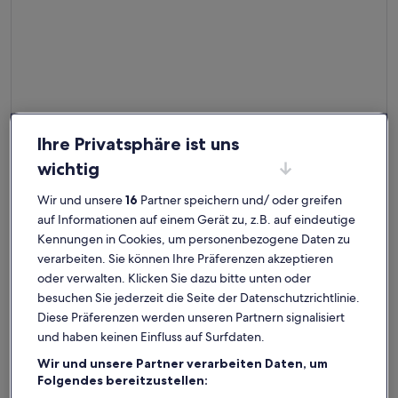
Ihre Privatsphäre ist uns
wichtig
Wir und unsere
16
Partner speichern und/ oder greifen
auf Informationen auf einem Gerät zu, z.B. auf eindeutige
Weitere Infos zu Atemberaubendes modernes Apartment mi
Kennungen in Cookies, um personenbezogene Daten zu
Nette Unterkunft mit großartiger
verarbeiten. Sie können Ihre Präferenzen akzeptieren
außergewöhnlich
Gastgeberin
Außergewöhnlich
10
oder verwalten. Klicken Sie dazu bitte unten oder
10 von 10
15 Bewertungen
(15
besuchen Sie jederzeit die Seite der Datenschutzrichtlinie.
Jane ist eine hervorragende Gastgeberin, fröhlich, entspannt und im
bewertungen)
Tourismus auf Grenada engagiert und bekannt. Sie hat uns sehr nett
Diese Präferenzen werden unseren Partnern signalisiert
empfangen und uns nahezu täglich mit Informationen versorgt und war
und haben keinen Einfluss auf Surfdaten.
dabei sehr zuvorkommend und hilfsbereit. Auch Touren und Taxifahrer
konnte sie bei Bedarf vermitteln. Man merkt, dass ihr der Kontakt zu den
Wir und unsere Partner verarbeiten Daten, um
Gästen viel Freude begleitet. Die Zimmer waren mit allen wichtigen
Daniel F.
Folgendes bereitzustellen:
Dingen ausgestattet, besonders die Küche. Wer Wert auf eine
Aufenthalt im März 2023
vertrauensvolle Gastgeberin legt, unbedingt hier buchen. Es hat sich sehr