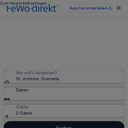
Zum Hauptinhalt springen
App herunterladen
Ferienwohnungen & Ferienhäuser
in St. Andrew
Wir haben 376 Ferienunterkünfte gefunden. Bitte gib
deinen Reisezeitraum an, um die Verfügbarkeit zu
prüfen.
Wo soll’s hingehen?
St. Andrew, Grenada
Daten
Gäste
2 Gäste
Suchen