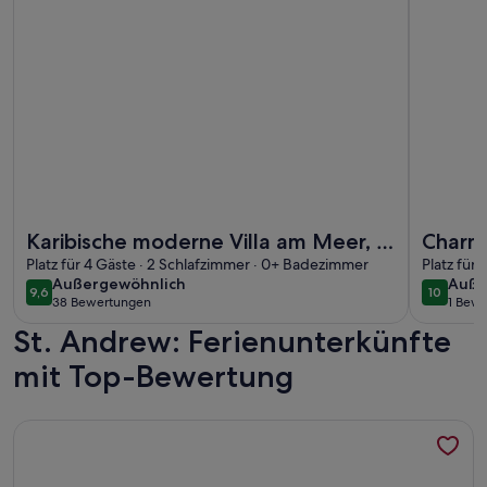
Weitere Infos zu Karibische moderne Villa am Meer, 2 Schla
Weitere I
Karibische moderne Villa am Meer, 2
Charmi
Schlafzimmer
Platz für 4 Gäste · 2 Schlafzimmer · 0+ Badezimmer
WiFi a
Platz für
außergewöhnlich
auße
Außergewöhnlich
Auße
9,6
10
9,6 von 10
10 von 1
38 Bewertungen
1 Bew
(38
(1
St. Andrew: Ferienunterkünfte
bewertungen)
bewe
mit Top-Bewertung
Weitere Infos zu Atemberaubendes modernes Apartment mi