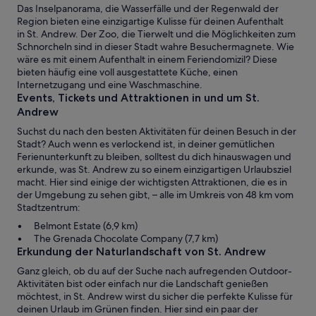
Das Inselpanorama, die Wasserfälle und der Regenwald der
Region bieten eine einzigartige Kulisse für deinen Aufenthalt
in St. Andrew. Der Zoo, die Tierwelt und die Möglichkeiten zum
Schnorcheln sind in dieser Stadt wahre Besuchermagnete. Wie
wäre es mit einem Aufenthalt in einem Feriendomizil? Diese
bieten häufig eine voll ausgestattete Küche, einen
Internetzugang und eine Waschmaschine.
Events, Tickets und Attraktionen in und um St.
Andrew
Suchst du nach den besten Aktivitäten für deinen Besuch in der
Stadt? Auch wenn es verlockend ist, in deiner gemütlichen
Ferienunterkunft zu bleiben, solltest du dich hinauswagen und
erkunde, was St. Andrew zu so einem einzigartigen Urlaubsziel
macht. Hier sind einige der wichtigsten Attraktionen, die es in
der Umgebung zu sehen gibt, – alle im Umkreis von 48 km vom
Stadtzentrum:
Belmont Estate (6,9 km)
The Grenada Chocolate Company (7,7 km)
Erkundung der Naturlandschaft von St. Andrew
Ganz gleich, ob du auf der Suche nach aufregenden Outdoor-
Aktivitäten bist oder einfach nur die Landschaft genießen
möchtest, in St. Andrew wirst du sicher die perfekte Kulisse für
deinen Urlaub im Grünen finden. Hier sind ein paar der