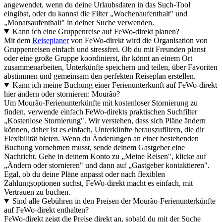
angewendet, wenn du deine Urlaubsdaten in das Such-Tool
eingibst, oder du kannst die Filter „Wochenaufenthalt" und
„Monatsaufenthalt" in deiner Suche verwenden.
Kann ich eine Gruppenreise auf FeWo-direkt planen?
Mit dem
Reiseplaner
von FeWo-direkt wird die Organisation von
Gruppenreisen einfach und stressfrei. Ob du mit Freunden planst
oder eine große Gruppe koordinierst, ihr könnt an einem Ort
zusammenarbeiten, Unterkünfte speichern und teilen, über Favoriten
abstimmen und gemeinsam den perfekten Reiseplan erstellen.
Kann ich meine Buchung einer Ferienunterkunft auf FeWo-direkt
hier ändern oder stornieren: Mourão?
Um Mourão-Ferienunterkünfte mit kostenloser Stornierung zu
finden, verwende einfach FeWo-direkts praktischen Suchfilter
„Kostenlose Stornierung". Wir verstehen, dass sich Pläne ändern
können, daher ist es einfach, Unterkünfte herauszufiltern, die dir
Flexibilität bieten. Wenn du Änderungen an einer bestehenden
Buchung vornehmen musst, sende deinem Gastgeber eine
Nachricht. Gehe in deinem Konto zu „Meine Reisen", klicke auf
„Ändern oder stornieren" und dann auf „Gastgeber kontaktieren".
Egal, ob du deine Pläne anpasst oder nach flexiblen
Zahlungsoptionen suchst, FeWo-direkt macht es einfach, mit
Vertrauen zu buchen.
Sind alle Gebühren in den Preisen der Mourão-Ferienunterkünfte
auf FeWo-direkt enthalten?
FeWo-direkt zeigt die Preise direkt an, sobald du mit der Suche