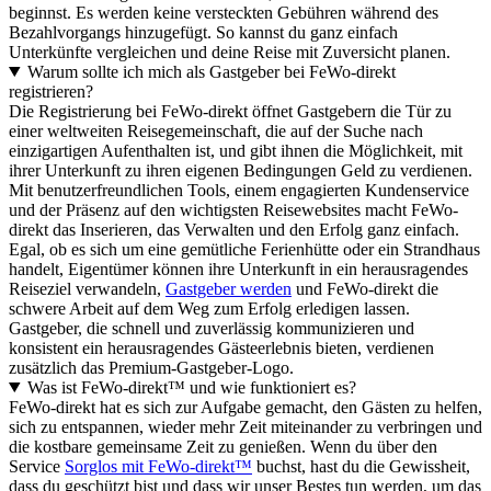
beginnst. Es werden keine versteckten Gebühren während des
Bezahlvorgangs hinzugefügt. So kannst du ganz einfach
Unterkünfte vergleichen und deine Reise mit Zuversicht planen.
Warum sollte ich mich als Gastgeber bei FeWo-direkt
registrieren?
Die Registrierung bei FeWo-direkt öffnet Gastgebern die Tür zu
einer weltweiten Reisegemeinschaft, die auf der Suche nach
einzigartigen Aufenthalten ist, und gibt ihnen die Möglichkeit, mit
ihrer Unterkunft zu ihren eigenen Bedingungen Geld zu verdienen.
Mit benutzerfreundlichen Tools, einem engagierten Kundenservice
und der Präsenz auf den wichtigsten Reisewebsites macht FeWo-
direkt das Inserieren, das Verwalten und den Erfolg ganz einfach.
Egal, ob es sich um eine gemütliche Ferienhütte oder ein Strandhaus
handelt, Eigentümer können ihre Unterkunft in ein herausragendes
Reiseziel verwandeln,
Gastgeber werden
und FeWo-direkt die
schwere Arbeit auf dem Weg zum Erfolg erledigen lassen.
Gastgeber, die schnell und zuverlässig kommunizieren und
konsistent ein herausragendes Gästeerlebnis bieten, verdienen
zusätzlich das Premium-Gastgeber-Logo.
Was ist FeWo-direkt™ und wie funktioniert es?
FeWo-direkt hat es sich zur Aufgabe gemacht, den Gästen zu helfen,
sich zu entspannen, wieder mehr Zeit miteinander zu verbringen und
die kostbare gemeinsame Zeit zu genießen. Wenn du über den
Service
Sorglos mit FeWo-direkt™
buchst, hast du die Gewissheit,
dass du geschützt bist und dass wir unser Bestes tun werden, um das