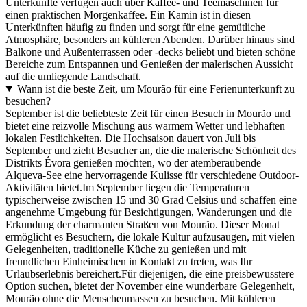
Unterkünfte verfügen auch über Kaffee- und Teemaschinen für
einen praktischen Morgenkaffee. Ein Kamin ist in diesen
Unterkünften häufig zu finden und sorgt für eine gemütliche
Atmosphäre, besonders an kühleren Abenden. Darüber hinaus sind
Balkone und Außenterrassen oder -decks beliebt und bieten schöne
Bereiche zum Entspannen und Genießen der malerischen Aussicht
auf die umliegende Landschaft.
Wann ist die beste Zeit, um Mourão für eine Ferienunterkunft zu
besuchen?
September ist die beliebteste Zeit für einen Besuch in Mourão und
bietet eine reizvolle Mischung aus warmem Wetter und lebhaften
lokalen Festlichkeiten. Die Hochsaison dauert von Juli bis
September und zieht Besucher an, die die malerische Schönheit des
Distrikts Évora genießen möchten, wo der atemberaubende
Alqueva-See eine hervorragende Kulisse für verschiedene Outdoor-
Aktivitäten bietet.Im September liegen die Temperaturen
typischerweise zwischen 15 und 30 Grad Celsius und schaffen eine
angenehme Umgebung für Besichtigungen, Wanderungen und die
Erkundung der charmanten Straßen von Mourão. Dieser Monat
ermöglicht es Besuchern, die lokale Kultur aufzusaugen, mit vielen
Gelegenheiten, traditionelle Küche zu genießen und mit
freundlichen Einheimischen in Kontakt zu treten, was Ihr
Urlaubserlebnis bereichert.Für diejenigen, die eine preisbewusstere
Option suchen, bietet der November eine wunderbare Gelegenheit,
Mourão ohne die Menschenmassen zu besuchen. Mit kühleren