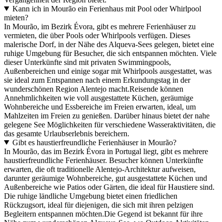
Kann ich in Mourão ein Ferienhaus mit Pool oder Whirlpool
mieten?
In Mourão, im Bezirk Évora, gibt es mehrere Ferienhäuser zu
vermieten, die über Pools oder Whirlpools verfügen. Dieses
malerische Dorf, in der Nähe des Alqueva-Sees gelegen, bietet eine
ruhige Umgebung für Besucher, die sich entspannen möchten. Viele
dieser Unterkünfte sind mit privaten Swimmingpools,
Außenbereichen und einige sogar mit Whirlpools ausgestattet, was
sie ideal zum Entspannen nach einem Erkundungstag in der
wunderschönen Region Alentejo macht.Reisende können
Annehmlichkeiten wie voll ausgestattete Küchen, geräumige
Wohnbereiche und Essbereiche im Freien erwarten, ideal, um
Mahlzeiten im Freien zu genießen. Darüber hinaus bietet der nahe
gelegene See Möglichkeiten für verschiedene Wasseraktivitäten, die
das gesamte Urlaubserlebnis bereichern.
Gibt es haustierfreundliche Ferienhäuser in Mourão?
In Mourão, das im Bezirk Évora in Portugal liegt, gibt es mehrere
haustierfreundliche Ferienhäuser. Besucher können Unterkünfte
erwarten, die oft traditionelle Alentejo-Architektur aufweisen,
darunter geräumige Wohnbereiche, gut ausgestattete Küchen und
Außenbereiche wie Patios oder Gärten, die ideal für Haustiere sind.
Die ruhige ländliche Umgebung bietet einen friedlichen
Rückzugsort, ideal für diejenigen, die sich mit ihren pelzigen
Begleitern entspannen möchten.Die Gegend ist bekannt für ihre