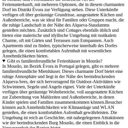
Ferienunterkunft, mit mehreren Optionen, die in diesem charmanten
Dorf im Distrikt Évora zur Verfügung stehen. Diese Unterkünfte
verfügen oft über geräumige Grundrisse, ausgestattete Küchen und
Außenbereiche, was sie ideal für Familien oder Gruppen macht, die
die ruhige Landschaft in der Nähe des Alqueva-Staudamms
genießen möchten. Zusätzlich sind Cottages ebenfalls üblich und
bieten eine malerische und idyllische Umgebung mit rustikalem
Charme, oft mit Gärten und Terrassen zum Entspannen. Auch
Apartments sind zu finden, typischerweise innerhalb des Dorfes
gelegen, die einen komfortablen Aufenthalt mit wesentlichen
Annehmlichkeiten bieten.
Gibt es familienfreundliche Ferienhäuser in Mourão?
In Mourão, im Bezirk Évora in Portugal gelegen, gibt es mehrere
familienfreundliche Mietshäuser. Dieses charmante Dorf bietet eine
ruhige Atmosphäre und liegt in der Nähe des beeindruckenden
Alqueva-Sees, der sich hervorragend für Outdoor-Aktivitäten wie
Schwimmen, Segeln und Angeln eignet. Viele der Unterkünfte
verfügen über geräumige Wohnbereiche, voll ausgestattete Küchen
zur Zubereitung von Mahlzeiten und Außenbereiche, in denen
Kinder spielen und Familien zusammenkommen können.Besucher
können auch Annehmlichkeiten wie Klimaanlage und WLAN
genießen, die einen komfortablen Aufenthalt gewährleisten. Die
Umgebung ist reich an Geschichte, mit nahegelegenen Attraktionen
wie der beeindruckenden Burg Mourão, die einen Einblick in die
Vergangenheit der Region bietet.