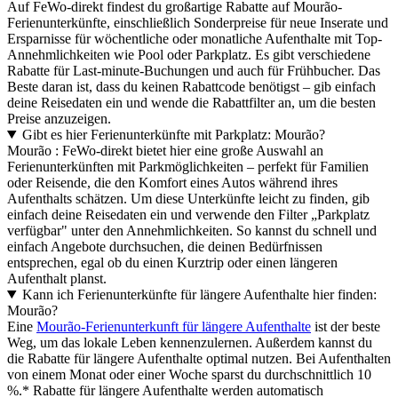
Auf FeWo-direkt findest du großartige Rabatte auf Mourão-
Ferienunterkünfte, einschließlich Sonderpreise für neue Inserate und
Ersparnisse für wöchentliche oder monatliche Aufenthalte mit Top-
Annehmlichkeiten wie Pool oder Parkplatz. Es gibt verschiedene
Rabatte für Last-minute-Buchungen und auch für Frühbucher. Das
Beste daran ist, dass du keinen Rabattcode benötigst – gib einfach
deine Reisedaten ein und wende die Rabattfilter an, um die besten
Preise anzuzeigen.
Gibt es hier Ferienunterkünfte mit Parkplatz: Mourão?
Mourão : FeWo-direkt bietet hier eine große Auswahl an
Ferienunterkünften mit Parkmöglichkeiten – perfekt für Familien
oder Reisende, die den Komfort eines Autos während ihres
Aufenthalts schätzen. Um diese Unterkünfte leicht zu finden, gib
einfach deine Reisedaten ein und verwende den Filter „Parkplatz
verfügbar" unter den Annehmlichkeiten. So kannst du schnell und
einfach Angebote durchsuchen, die deinen Bedürfnissen
entsprechen, egal ob du einen Kurztrip oder einen längeren
Aufenthalt planst.
Kann ich Ferienunterkünfte für längere Aufenthalte hier finden:
Mourão?
Eine
Mourão-Ferienunterkunft für längere Aufenthalte
ist der beste
Weg, um das lokale Leben kennenzulernen. Außerdem kannst du
die Rabatte für längere Aufenthalte optimal nutzen. Bei Aufenthalten
von einem Monat oder einer Woche sparst du durchschnittlich 10
%.* Rabatte für längere Aufenthalte werden automatisch