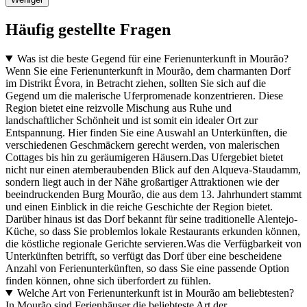
Häufig gestellte Fragen
Was ist die beste Gegend für eine Ferienunterkunft in Mourão?
Wenn Sie eine Ferienunterkunft in Mourão, dem charmanten Dorf
im Distrikt Évora, in Betracht ziehen, sollten Sie sich auf die
Gegend um die malerische Uferpromenade konzentrieren. Diese
Region bietet eine reizvolle Mischung aus Ruhe und
landschaftlicher Schönheit und ist somit ein idealer Ort zur
Entspannung. Hier finden Sie eine Auswahl an Unterkünften, die
verschiedenen Geschmäckern gerecht werden, von malerischen
Cottages bis hin zu geräumigeren Häusern.Das Ufergebiet bietet
nicht nur einen atemberaubenden Blick auf den Alqueva-Staudamm,
sondern liegt auch in der Nähe großartiger Attraktionen wie der
beeindruckenden Burg Mourão, die aus dem 13. Jahrhundert stammt
und einen Einblick in die reiche Geschichte der Region bietet.
Darüber hinaus ist das Dorf bekannt für seine traditionelle Alentejo-
Küche, so dass Sie problemlos lokale Restaurants erkunden können,
die köstliche regionale Gerichte servieren.Was die Verfügbarkeit von
Unterkünften betrifft, so verfügt das Dorf über eine bescheidene
Anzahl von Ferienunterkünften, so dass Sie eine passende Option
finden können, ohne sich überfordert zu fühlen.
Welche Art von Ferienunterkunft ist in Mourão am beliebtesten?
In Mourão sind Ferienhäuser die beliebteste Art der