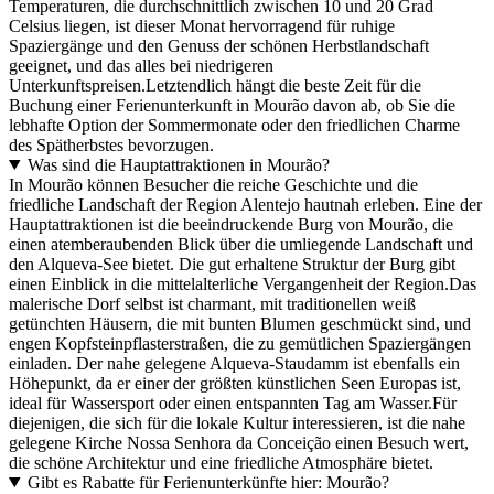
Temperaturen, die durchschnittlich zwischen 10 und 20 Grad
Celsius liegen, ist dieser Monat hervorragend für ruhige
Spaziergänge und den Genuss der schönen Herbstlandschaft
geeignet, und das alles bei niedrigeren
Unterkunftspreisen.Letztendlich hängt die beste Zeit für die
Buchung einer Ferienunterkunft in Mourão davon ab, ob Sie die
lebhafte Option der Sommermonate oder den friedlichen Charme
des Spätherbstes bevorzugen.
Was sind die Hauptattraktionen in Mourão?
In Mourão können Besucher die reiche Geschichte und die
friedliche Landschaft der Region Alentejo hautnah erleben. Eine der
Hauptattraktionen ist die beeindruckende Burg von Mourão, die
einen atemberaubenden Blick über die umliegende Landschaft und
den Alqueva-See bietet. Die gut erhaltene Struktur der Burg gibt
einen Einblick in die mittelalterliche Vergangenheit der Region.Das
malerische Dorf selbst ist charmant, mit traditionellen weiß
getünchten Häusern, die mit bunten Blumen geschmückt sind, und
engen Kopfsteinpflasterstraßen, die zu gemütlichen Spaziergängen
einladen. Der nahe gelegene Alqueva-Staudamm ist ebenfalls ein
Höhepunkt, da er einer der größten künstlichen Seen Europas ist,
ideal für Wassersport oder einen entspannten Tag am Wasser.Für
diejenigen, die sich für die lokale Kultur interessieren, ist die nahe
gelegene Kirche Nossa Senhora da Conceição einen Besuch wert,
die schöne Architektur und eine friedliche Atmosphäre bietet.
Gibt es Rabatte für Ferienunterkünfte hier: Mourão?