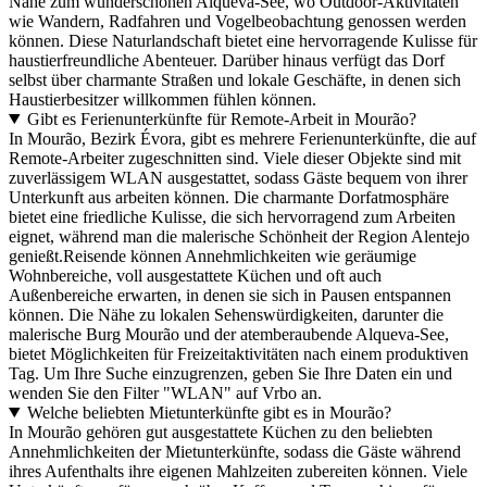
Nähe zum wunderschönen Alqueva-See, wo Outdoor-Aktivitäten
wie Wandern, Radfahren und Vogelbeobachtung genossen werden
können. Diese Naturlandschaft bietet eine hervorragende Kulisse für
haustierfreundliche Abenteuer. Darüber hinaus verfügt das Dorf
selbst über charmante Straßen und lokale Geschäfte, in denen sich
Haustierbesitzer willkommen fühlen können.
Gibt es Ferienunterkünfte für Remote-Arbeit in Mourão?
In Mourão, Bezirk Évora, gibt es mehrere Ferienunterkünfte, die auf
Remote-Arbeiter zugeschnitten sind. Viele dieser Objekte sind mit
zuverlässigem WLAN ausgestattet, sodass Gäste bequem von ihrer
Unterkunft aus arbeiten können. Die charmante Dorfatmosphäre
bietet eine friedliche Kulisse, die sich hervorragend zum Arbeiten
eignet, während man die malerische Schönheit der Region Alentejo
genießt.Reisende können Annehmlichkeiten wie geräumige
Wohnbereiche, voll ausgestattete Küchen und oft auch
Außenbereiche erwarten, in denen sie sich in Pausen entspannen
können. Die Nähe zu lokalen Sehenswürdigkeiten, darunter die
malerische Burg Mourão und der atemberaubende Alqueva-See,
bietet Möglichkeiten für Freizeitaktivitäten nach einem produktiven
Tag. Um Ihre Suche einzugrenzen, geben Sie Ihre Daten ein und
wenden Sie den Filter "WLAN" auf Vrbo an.
Welche beliebten Mietunterkünfte gibt es in Mourão?
In Mourão gehören gut ausgestattete Küchen zu den beliebten
Annehmlichkeiten der Mietunterkünfte, sodass die Gäste während
ihres Aufenthalts ihre eigenen Mahlzeiten zubereiten können. Viele