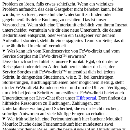
Problem zu lösen, falls etwas schiefgeht. Wenn ein wichtiges
Problem auftaucht, das dein Gastgeber nicht beheben kann, helfen
wir dir, es zu lösen, eine ähnliche Unterkunft zu finden oder
gegebenenfalls deine Buchung zu erstatten. Das ist unser
Versprechen. Wenn sich eine Unterkunft erheblich von ihrem Inserat
unterscheidet, vermitteln wir dir eine neue Unterkunft, die deinen
Bedürfnissen entspricht, oder wenn ein Gastgeber vor deinem
Aufenthalt storniert, steht dir ein engagiertes Team zur Seite, das dir
eine ähnliche Unterkunft vermittelt.
Was kann ich vom Kundenservice von FeWo-direkt und vom
Service Sorglos mit FeWo-direkt™ erwarten?
Dass du dich sicher fühlst ist unsere Priorität. Egal, ob du deine
Reise planst oder deinen Aufenthalt bereits hinter dir hast, der
Service Sorglos mit FeWo-direkt™ unterstützt dich bei jedem
Schritt. In dringenden Situationen, wie z. B. bei kurzfristigen
Stornierungen, Buchungsproblemen oder möglichem Betrug, steht
dir der FeWo-direkt-Kundenservice rund um die Uhr zur Verfügung,
um dich bei jedem Schritt zu unterstützen. FeWo-direkt bietet auch
Unterstützung per Live-Chat über unser
Hilfeportal
. Dort findest du
hilfreiche Ressourcen zu Buchungen, Zahlungen, zur
Unterkunftsverwaltung und Sicherheit, die es dir leicht machen,
sofortige Antworten auf viele häufige Fragen zu erhalten.
Wie früh sollte ich eine Ferienunterkunft hier buchen: Mourão?
Mourão: Buche deine Ferienunterkunft hier mindestens zwei
Monate vor deiner Reise, um die beste Auswahl an Unterkünften zu