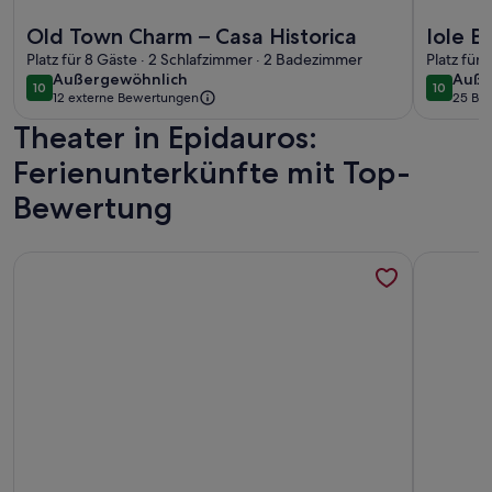
Weitere Infos zu Old Town Charm – Casa Historica
Weitere I
Old Town Charm – Casa Historica
Iole B
Platz für 8 Gäste · 2 Schlafzimmer · 2 Badezimmer
Platz für
außergewöhnlich
auße
Außergewöhnlich
Auße
10
10
10 von 10
10 von 1
12 externe Bewertungen
25 Be
(25
Theater in Epidauros:
bewe
Ferienunterkünfte mit Top-
Bewertung
Weitere Infos zu Wunderschöne Lage, Meerblick, Pool, Wifi 
Weitere I