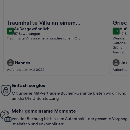
Weitere Infos zu Wunderschöne Lage, Meerblick, Pool, Wifi 
Weitere I
Traumhafte Villa an einem
Griech
außergewöhnlich
auße
paradiesischem Ort
Außergewöhnlich
Auße
10
10
10 von 10
10 von 1
57 Bewertungen
42 Be
(57
(42
Traumhafte Villa an einem paradiesischem Ort
Wunderbare
bewertungen)
bewe
Garten und
Grünen, ab
Ausgrabung
liebenswer
Empfehlun
Hannes
Joch
Aufenthalt im Mai 2026
Aufenthalt
Einfach sorglos
Mit unserer Mit-Vertrauen-Buchen-Garantie bieten wir dir rund
um die Uhr Unterstützung
Mehr gemeinsame Momente
Von der Buchung bis hin zum Aufenthalt – der gesamte Vorgang
ist einfach und unkompliziert