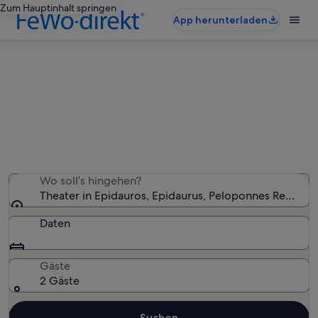
Zum Hauptinhalt springen
App herunterladen
Ferienunterkünfte nahe Theater in
Epidauros
Wir haben 442 Ferienunterkünfte gefunden. Bitte gib
deinen Reisezeitraum an, um die Verfügbarkeit zu
prüfen.
Wo soll’s hingehen?
Theater in Epidauros, Epidaurus, Peloponnes Region,
Daten
Gäste
2 Gäste
Suchen