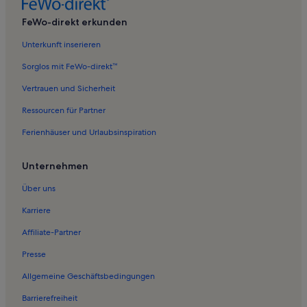
Ferienwohnungen in Vivari
FeWo-direkt erkunden
Ferienwohnungen in Strand Kondyli
Unterkunft inserieren
Ferienwohnungen in Asine
Sorglos mit FeWo-direkt™
Ferienwohnungen in Asini
Vertrauen und Sicherheit
Ferienwohnungen in Lefkakia
Ressourcen für Partner
Ferienwohnungen in Strand von Tolo
Ferienhäuser und Urlaubsinspiration
Ferienwohnungen in Drepano
Ferienwohnungen in Vagionia
Unternehmen
Ferienwohnungen in Ligourio
Über uns
Ferienwohnungen in Archäologisches Museum von Asklepieion
Epidaurus
Karriere
Ferienwohnungen in Korfos
Affiliate-Partner
Ferienwohnungen in Asini Strand
Presse
Ferienwohnungen in Heiligtum des Asklepios
Allgemeine Geschäftsbedingungen
Ferienwohnungen in Antikes Asine
Barrierefreiheit