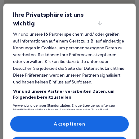
Ihre Privatsphäre ist uns
wichtig
Wir und unsere
16
Partner speichern und/ oder greifen
auf Informationen auf einem Gerät zu, z.B. auf eindeutige
Kennungen in Cookies, um personenbezogene Daten zu
verarbeiten. Sie können Ihre Präferenzen akzeptieren
oder verwalten. Klicken Sie dazu bitte unten oder
besuchen Sie jederzeit die Seite der Datenschutzrichtlinie.
Diese Präferenzen werden unseren Partnern signalisiert
Karte
Weitere Informationen zu Theater in Epidauros. Wird in ein
und haben keinen Einfluss auf Surfdaten.
mit
Wir und unsere Partner verarbeiten Daten, um
Attraktionen
Folgendes bereitzustellen:
Verwendung genauer Standortdaten. Endgeräteeigenschaften zur
Identifikation aktiv abfragen. Speichern von oder Zugriff auf
Informationen auf einem Endgerät. Personalisierte Werbung und
1
Inhalte, Messung von Werbeleistung und der Performance von Inhalten,
Zielgruppenforschung sowie Entwicklung und Verbesserung von
Akzeptieren
Angeboten.
Liste der Partner (Lieferanten)