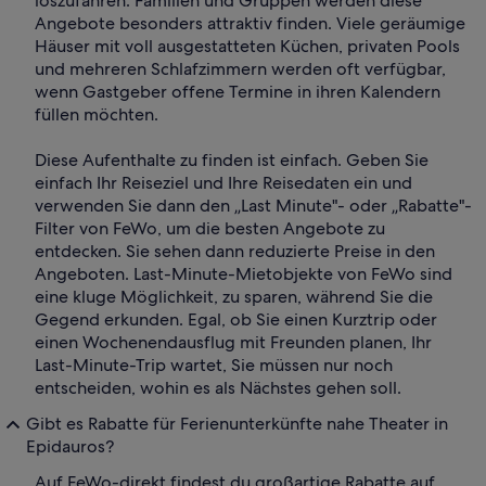
loszufahren. Familien und Gruppen werden diese
Angebote besonders attraktiv finden. Viele geräumige
Häuser mit voll ausgestatteten Küchen, privaten Pools
und mehreren Schlafzimmern werden oft verfügbar,
wenn Gastgeber offene Termine in ihren Kalendern
füllen möchten.
Diese Aufenthalte zu finden ist einfach. Geben Sie
einfach Ihr Reiseziel und Ihre Reisedaten ein und
verwenden Sie dann den „Last Minute"- oder „Rabatte"-
Filter von FeWo, um die besten Angebote zu
entdecken. Sie sehen dann reduzierte Preise in den
Angeboten. Last-Minute-Mietobjekte von FeWo sind
eine kluge Möglichkeit, zu sparen, während Sie die
Gegend erkunden. Egal, ob Sie einen Kurztrip oder
einen Wochenendausflug mit Freunden planen, Ihr
Last-Minute-Trip wartet, Sie müssen nur noch
entscheiden, wohin es als Nächstes gehen soll.
Gibt es Rabatte für Ferienunterkünfte nahe Theater in
Epidauros?
Auf FeWo-direkt findest du großartige Rabatte auf