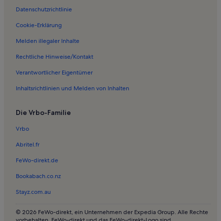
Ferienwohnungen in Epidaurus
Datenschutzrichtlinie
Ferienwohnungen in Strand von Plaka
Cookie-Erklärung
Ferienwohnungen in Archäologische Stätte von Epidaurus
Melden illegaler Inhalte
Ferienwohnungen in Iria
Rechtliche Hinweise/Kontakt
Ferienwohnungen in Psili Ammos Strand
Verantwortlicher Eigentümer
Ferienwohnungen in Kalamáki
Inhaltsrichtlinien und Melden von Inhalten
Ferienwohnungen in Epidive Zentrum
Ferienwohnungen in Salantí Strand
Die Vrbo-Familie
Häuser in Porto Heli
Vrbo
Ferienwohnungen und Apartments in Leonidio
Abritel.fr
Häuser in Nafplio
FeWo-direkt.de
Villen in Nafplio
Bookabach.co.nz
Ferienunterkünfte mit Pool in Nafplio
Stayz.com.au
Ferienwohnungen und Apartments in Nafplio
Longstay in Nafplio
© 2026 FeWo-direkt, ein Unternehmen der Expedia Group. Alle Rechte
vorbehalten. FeWo-direkt und das FeWo-direkt-Logo sind