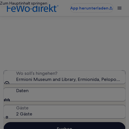
Zum Hauptinhalt springen
App herunterladen
Ferienunterkünfte nahe Ermioni
Museum and Library
Wir haben 500 Ferienunterkünfte gefunden. Bitte gib
deinen Reisezeitraum an, um die Verfügbarkeit zu
prüfen.
Wo soll’s hingehen?
Ermioni Museum and Library, Ermionida, Peloponnes 
Daten
Gäste
2 Gäste
Suchen