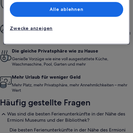
Mit unserer Mit-Vertrauen-Buchen-Garantie bieten wir dir rund
Alle ablehnen
um die Uhr Unterstützung
Mehr gemeinsame Momente
Zwecke anzeigen
Von der Buchung bis hin zum Aufenthalt – der gesamte Vorgang
ist einfach und unkompliziert
Die gleiche Privatsphäre wie zu Hause
Genieße Vorzüge wie eine voll ausgestattete Küche,
Waschmaschine, Pool, Garten und mehr
Mehr Urlaub für weniger Geld
Mehr Platz, mehr Privatsphäre, mehr Annehmlichkeiten – mehr
Wert
Häufig gestellte Fragen
Was sind die besten Ferienunterkünfte in der Nähe des
Ermioni Museums und der Bibliothek?
Die besten Ferienunterkünfte in der Nähe des Ermioni