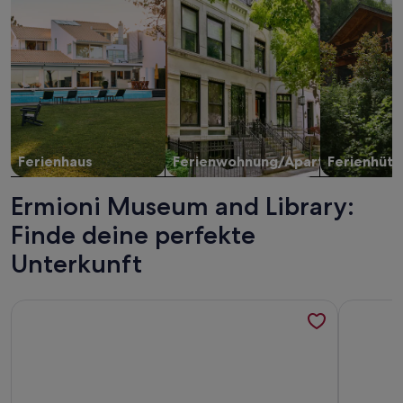
Ferienhaus
Ferienwohnung/Apartment
Ferienhütt
Ermioni Museum and Library:
Finde deine perfekte
Unterkunft
Weitere Infos zu A modern villa in a unique setting with stu
Weitere I