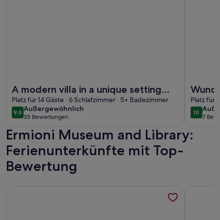
Weitere Infos zu A modern villa in a unique setting with stu
Weitere I
A modern villa in a unique setting
Wunde
with stunning views.
Platz für 14 Gäste · 6 Schlafzimmer · 5+ Badezimmer
Meer
Platz für
außergewöhnlich
auße
Außergewöhnlich
Auße
9,6
10
9,6 von 10
10 von 1
35 Bewertungen
7 Bew
(35
(7
Ermioni Museum and Library:
bewertungen)
bewe
Ferienunterkünfte mit Top-
Bewertung
Weitere Infos zu Anema - secluded beach house
Weitere I