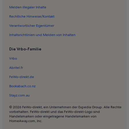
Ferienwohnungen in Kleines Theater von Epidavros
Melden illegaler Inhalte
Ferienwohnungen in Plepi
Rechtliche Hinweise/Kontakt
Ferienwohnungen in Agios Emilianos
Verantwortlicher Eigentümer
Ferienwohnungen in Vagionia
Inhaltsrichtlinien und Melden von Inhalten
Ferienwohnungen in Palea Epidavros
Villen in Epidaurus
Die Vrbo-Familie
Ferienwohnungen und Apartments in Leonidio
Vrbo
Ferienwohnungen und Apartments in Tolo
Abritel.fr
Häuser in Porto Heli
FeWo-direkt.de
Häuser in Poulithra Beach
Bookabach.co.nz
Häuser in Nafplio
Stayz.com.au
Villen in Nafplio
Ferienunterkünfte mit Pool in Nafplio
© 2026 FeWo-direkt, ein Unternehmen der Expedia Group. Alle Rechte
vorbehalten. FeWo-direkt und das FeWo-direkt-Logo sind
Ferienwohnungen und Apartments in Nafplio
Handelsmarken oder eingetragene Handelsmarken von
HomeAway.com, Inc.
Longstay in Nafplio