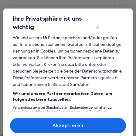
Ihre Privatsphäre ist uns
wichtig
Wir und unsere
16
Partner speichern und/ oder greifen
auf Informationen auf einem Gerät zu, z.B. auf eindeutige
Kennungen in Cookies, um personenbezogene Daten zu
verarbeiten. Sie können Ihre Präferenzen akzeptieren
Weitere Infos zu Anema - secluded beach house
Weitere I
oder verwalten. Klicken Sie dazu bitte unten oder
Ruhige Auszeit
Entzüc
besuchen Sie jederzeit die Seite der Datenschutzrichtlinie.
außergewöhnlich
auße
Außergewöhnlich
Auße
Diese Präferenzen werden unseren Partnern signalisiert
10
10
10 von 10
10 von 1
2 Bewertungen
7 Bew
(2
(7
und haben keinen Einfluss auf Surfdaten.
Kleines aber perfekt ausreichendes Haus mit kompletter
Wir hatten
bewertungen)
bewe
Ausstattung. In 5 Minuten Fahrt liegt der Fähranleger zur Insel
mitten im O
Wir und unsere Partner verarbeiten Daten, um
Hydra: der Ausflug ist wunderschön.
Nähe und i
Folgendes bereitzustellen:
sind winzig
Schlafzimme
Verwendung genauer Standortdaten. Endgeräteeigenschaften zur
Vermieterpa
inger g.
Tulli
Identifikation aktiv abfragen. Speichern von oder Zugriff auf
vorbeigebr
Informationen auf einem Endgerät. Personalisierte Werbung und
Aufenthalt im Aug. 2024
Aufenthalt
Inhalte, Messung von Werbeleistung und der Performance von Inhalten,
Zielgruppenforschung sowie Entwicklung und Verbesserung von
Akzeptieren
Angeboten.
Einfach sorglos
Liste der Partner (Lieferanten)