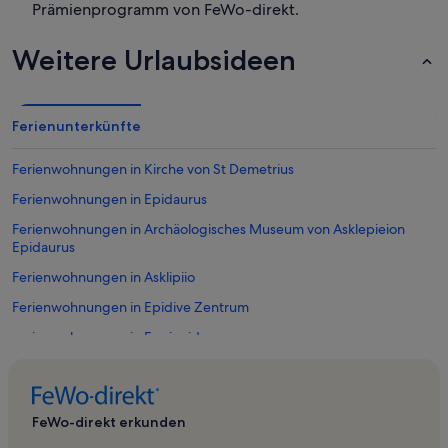
Prämienprogramm von FeWo-direkt.
Weitere Urlaubsideen
Ferienunterkünfte
Ferienwohnungen in Kirche von St Demetrius
Ferienwohnungen in Epidaurus
Ferienwohnungen in Archäologisches Museum von Asklepieion
Epidaurus
Ferienwohnungen in Asklipiio
Ferienwohnungen in Epidive Zentrum
Ferienwohnungen in Ermionida
Ferienwohnungen in Kranidi
Ferienwohnungen in Archäologische Stätte von Epidaurus
FeWo-direkt erkunden
Ferienwohnungen in Petrothalassa