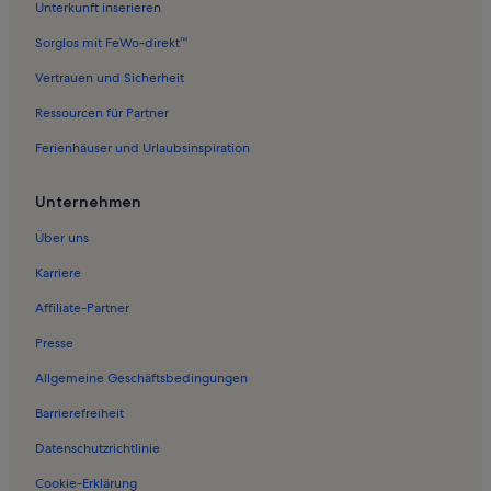
Unterkunft inserieren
Ferienwohnungen in Epáno Epídhavros
Ferienwohnungen in Porto Heli
Sorglos mit FeWo-direkt™
Ferienwohnungen in Kosta
Vertrauen und Sicherheit
Ferienwohnungen in Theater in Epidauros
Ressourcen für Partner
Ferienwohnungen in Kalamáki
Ferienhäuser und Urlaubsinspiration
Ferienwohnungen in Asine
Unternehmen
Ferienwohnungen in Thermisia
Über uns
Ferienwohnungen in Strand von Dardiza
Ferienwohnungen in Lepitsa
Karriere
Ferienwohnungen in Salantí Strand
Affiliate-Partner
Ferienwohnungen in Ermioni
Presse
Ferienwohnungen in Iria
Allgemeine Geschäftsbedingungen
Ferienwohnungen in Jachthafen von Ermionida
Barrierefreiheit
Ferienwohnungen in Kirche Sankt Gerasimos
Datenschutzrichtlinie
Ferienwohnungen in Kloster Agion Anargiron
Cookie-Erklärung