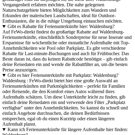
Vergangenheit erfahren möchten. Die nahe gelegenen
Naturschutzgebiete bieten Möglichkeiten zum Wandern und
Erkunden der malerischen Landschaften, ideal für Outdoor-
Enthusiasten, die in die ruhige Umgebung eintauchen möchten.
Gibt es Rabatte für Ferienunterkünfte hier: Waldenburg?
Auf FeWo-direkt findest du großartige Rabatte auf Waldenburg-
Ferienunterkünfte, einschließlich Sonderpreise für neue Inserate und
Ersparnisse für wöchentliche oder monatliche Aufenthalte mit Top-
Annehmlichkeiten wie Pool oder Parkplatz. Es gibt verschiedene
Rabatte für Last-minute-Buchungen und auch für Frühbucher. Das
Beste daran ist, dass du keinen Rabattcode benötigst – gib einfach
deine Reisedaten ein und wende die Rabattfilter an, um die besten
Preise anzuzeigen.
Gibt es hier Ferienunterkünfte mit Parkplatz: Waldenburg?
Waldenburg : FeWo-direkt bietet hier eine große Auswahl an
Ferienunterkünften mit Parkmöglichkeiten – perfekt für Familien
oder Reisende, die den Komfort eines Autos während ihres
Aufenthalts schätzen. Um diese Unterkünfte leicht zu finden, gib
einfach deine Reisedaten ein und verwende den Filter „Parkplatz
verfügbar" unter den Annehmlichkeiten. So kannst du schnell und
einfach Angebote durchsuchen, die deinen Bedürfnissen
entsprechen, egal ob du einen Kurztrip oder einen längeren
Aufenthalt planst.
Kann ich Ferienunterkünfte für längere Aufenthalte hier finden:
Waldenburg?