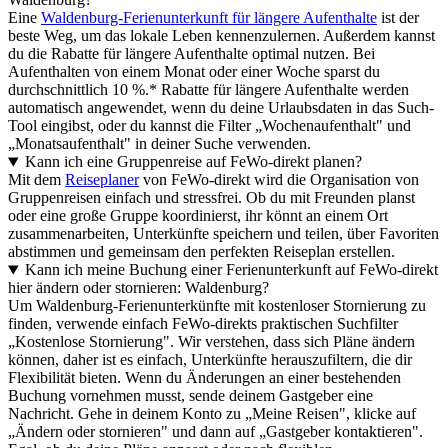
Eine
Waldenburg-Ferienunterkunft für längere Aufenthalte
ist der
beste Weg, um das lokale Leben kennenzulernen. Außerdem kannst
du die Rabatte für längere Aufenthalte optimal nutzen. Bei
Aufenthalten von einem Monat oder einer Woche sparst du
durchschnittlich 10 %.* Rabatte für längere Aufenthalte werden
automatisch angewendet, wenn du deine Urlaubsdaten in das Such-
Tool eingibst, oder du kannst die Filter „Wochenaufenthalt" und
„Monatsaufenthalt" in deiner Suche verwenden.
Kann ich eine Gruppenreise auf FeWo-direkt planen?
Mit dem
Reiseplaner
von FeWo-direkt wird die Organisation von
Gruppenreisen einfach und stressfrei. Ob du mit Freunden planst
oder eine große Gruppe koordinierst, ihr könnt an einem Ort
zusammenarbeiten, Unterkünfte speichern und teilen, über Favoriten
abstimmen und gemeinsam den perfekten Reiseplan erstellen.
Kann ich meine Buchung einer Ferienunterkunft auf FeWo-direkt
hier ändern oder stornieren: Waldenburg?
Um Waldenburg-Ferienunterkünfte mit kostenloser Stornierung zu
finden, verwende einfach FeWo-direkts praktischen Suchfilter
„Kostenlose Stornierung". Wir verstehen, dass sich Pläne ändern
können, daher ist es einfach, Unterkünfte herauszufiltern, die dir
Flexibilität bieten. Wenn du Änderungen an einer bestehenden
Buchung vornehmen musst, sende deinem Gastgeber eine
Nachricht. Gehe in deinem Konto zu „Meine Reisen", klicke auf
„Ändern oder stornieren" und dann auf „Gastgeber kontaktieren".