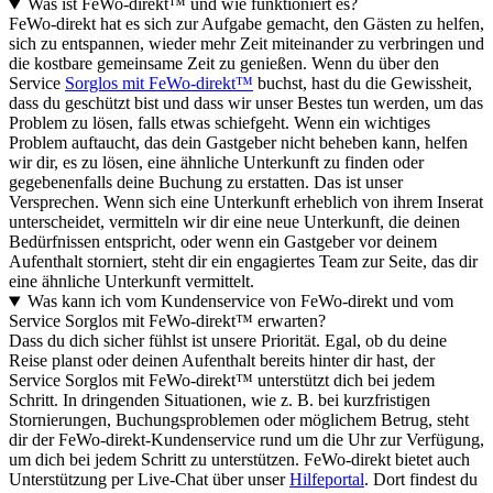
Was ist FeWo-direkt™ und wie funktioniert es?
FeWo-direkt hat es sich zur Aufgabe gemacht, den Gästen zu helfen,
sich zu entspannen, wieder mehr Zeit miteinander zu verbringen und
die kostbare gemeinsame Zeit zu genießen. Wenn du über den
Service
Sorglos mit FeWo-direkt™
buchst, hast du die Gewissheit,
dass du geschützt bist und dass wir unser Bestes tun werden, um das
Problem zu lösen, falls etwas schiefgeht. Wenn ein wichtiges
Problem auftaucht, das dein Gastgeber nicht beheben kann, helfen
wir dir, es zu lösen, eine ähnliche Unterkunft zu finden oder
gegebenenfalls deine Buchung zu erstatten. Das ist unser
Versprechen. Wenn sich eine Unterkunft erheblich von ihrem Inserat
unterscheidet, vermitteln wir dir eine neue Unterkunft, die deinen
Bedürfnissen entspricht, oder wenn ein Gastgeber vor deinem
Aufenthalt storniert, steht dir ein engagiertes Team zur Seite, das dir
eine ähnliche Unterkunft vermittelt.
Was kann ich vom Kundenservice von FeWo-direkt und vom
Service Sorglos mit FeWo-direkt™ erwarten?
Dass du dich sicher fühlst ist unsere Priorität. Egal, ob du deine
Reise planst oder deinen Aufenthalt bereits hinter dir hast, der
Service Sorglos mit FeWo-direkt™ unterstützt dich bei jedem
Schritt. In dringenden Situationen, wie z. B. bei kurzfristigen
Stornierungen, Buchungsproblemen oder möglichem Betrug, steht
dir der FeWo-direkt-Kundenservice rund um die Uhr zur Verfügung,
um dich bei jedem Schritt zu unterstützen. FeWo-direkt bietet auch
Unterstützung per Live-Chat über unser
Hilfeportal
. Dort findest du