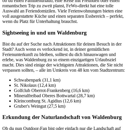
ob du einen Familienurlaub, eine Reise mit Freunden oder einen
romantischen Trip zu zweit planst, FeWo-direkt hat eine tolle
Auswahl an Feriendomizilen. Viele Ferienwohnungen bieten eine
voll ausgestattete Küche und einen separaten Essbereich – perfekt,
wenn du Platz für Unterhaltung brauchst.
Sightseeing in und um Waldenburg
Bist du auf der Suche nach Attraktionen für deinen Besuch in der
Stadt? Auch wenn es verlockend ist, in deiner gemütlichen
Ferienunterkunft zu bleiben, solltest du dich hinauswagen und
erlebe, was Waldenburg zu so einem einzigartigen Urlaubsziel
macht. Dies sind einige der wichtigsten Attraktionen, die Sie nicht
verpassen sollten, – alle im Umkreis von 48 km vom Stadtzentrum:
Schwabenpark (31,1 km)
St. Nikolaus (12,4 km)
Golfclub Oberrot-Frankenberg (16,6 km)
Mineralfreibad Oberes Bottwartal (28,7 km)
Kleincomburg St. Agidius (12,6 km)
Gruber's Weingut (27,5 km)
Erkundung der Naturlandschaft von Waldenburg
Ob du nun Outdoor-Fan bist oder einfach nur die Landschaft auf