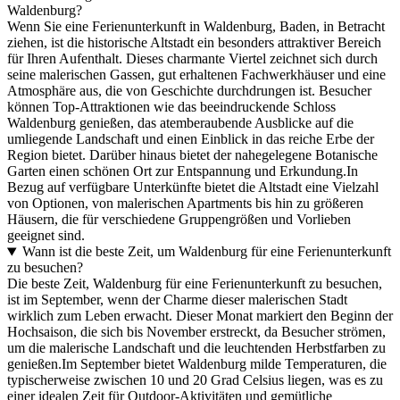
Waldenburg?
Wenn Sie eine Ferienunterkunft in Waldenburg, Baden, in Betracht
ziehen, ist die historische Altstadt ein besonders attraktiver Bereich
für Ihren Aufenthalt. Dieses charmante Viertel zeichnet sich durch
seine malerischen Gassen, gut erhaltenen Fachwerkhäuser und eine
Atmosphäre aus, die von Geschichte durchdrungen ist. Besucher
können Top-Attraktionen wie das beeindruckende Schloss
Waldenburg genießen, das atemberaubende Ausblicke auf die
umliegende Landschaft und einen Einblick in das reiche Erbe der
Region bietet. Darüber hinaus bietet der nahegelegene Botanische
Garten einen schönen Ort zur Entspannung und Erkundung.In
Bezug auf verfügbare Unterkünfte bietet die Altstadt eine Vielzahl
von Optionen, von malerischen Apartments bis hin zu größeren
Häusern, die für verschiedene Gruppengrößen und Vorlieben
geeignet sind.
Wann ist die beste Zeit, um Waldenburg für eine Ferienunterkunft
zu besuchen?
Die beste Zeit, Waldenburg für eine Ferienunterkunft zu besuchen,
ist im September, wenn der Charme dieser malerischen Stadt
wirklich zum Leben erwacht. Dieser Monat markiert den Beginn der
Hochsaison, die sich bis November erstreckt, da Besucher strömen,
um die malerische Landschaft und die leuchtenden Herbstfarben zu
genießen.Im September bietet Waldenburg milde Temperaturen, die
typischerweise zwischen 10 und 20 Grad Celsius liegen, was es zu
einer idealen Zeit für Outdoor-Aktivitäten und gemütliche