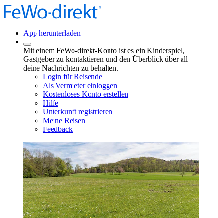
App herunterladen
Mit einem FeWo-direkt-Konto ist es ein Kinderspiel,
Gastgeber zu kontaktieren und den Überblick über all
deine Nachrichten zu behalten.
Login für Reisende
Als Vermieter einloggen
Kostenloses Konto erstellen
Hilfe
Unterkunft registrieren
Meine Reisen
Feedback