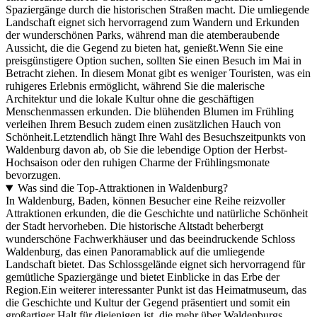
Spaziergänge durch die historischen Straßen macht. Die umliegende
Landschaft eignet sich hervorragend zum Wandern und Erkunden
der wunderschönen Parks, während man die atemberaubende
Aussicht, die die Gegend zu bieten hat, genießt.Wenn Sie eine
preisgünstigere Option suchen, sollten Sie einen Besuch im Mai in
Betracht ziehen. In diesem Monat gibt es weniger Touristen, was ein
ruhigeres Erlebnis ermöglicht, während Sie die malerische
Architektur und die lokale Kultur ohne die geschäftigen
Menschenmassen erkunden. Die blühenden Blumen im Frühling
verleihen Ihrem Besuch zudem einen zusätzlichen Hauch von
Schönheit.Letztendlich hängt Ihre Wahl des Besuchszeitpunkts von
Waldenburg davon ab, ob Sie die lebendige Option der Herbst-
Hochsaison oder den ruhigen Charme der Frühlingsmonate
bevorzugen.
Was sind die Top-Attraktionen in Waldenburg?
In Waldenburg, Baden, können Besucher eine Reihe reizvoller
Attraktionen erkunden, die die Geschichte und natürliche Schönheit
der Stadt hervorheben. Die historische Altstadt beherbergt
wunderschöne Fachwerkhäuser und das beeindruckende Schloss
Waldenburg, das einen Panoramablick auf die umliegende
Landschaft bietet. Das Schlossgelände eignet sich hervorragend für
gemütliche Spaziergänge und bietet Einblicke in das Erbe der
Region.Ein weiterer interessanter Punkt ist das Heimatmuseum, das
die Geschichte und Kultur der Gegend präsentiert und somit ein
großartiger Halt für diejenigen ist, die mehr über Waldenburgs