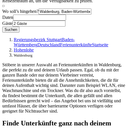
Reisezeitraum an, um die Verfügbarkeit zu prüfen.
Wo soll’s hingehen?
Daten
Gäste
Suchen
Regierungsbezirk Stuttgart
Baden-
Württemberg
Deutschland
Ferienunterkünfte
Startseite
Hohenlohe
Waldenburg
Stöbere in unserer Auswahl an Ferienunterkünften in Waldenburg,
die perfekt zu dir und deinem Urlaub passen. Egal, ob du mit der
ganzen Bande oder nur deinem Vierbeiner verreist,
Ferienunterkünfte bieten dir all die Annehmlichkeiten, die dir für
deinen Aufenthalt wichtig sind. Darunter zum Beispiel WLAN, eine
Waschmaschine und ein Trockner. Was du dir also auch vorstellst,
du findest bestimmt die Unterkunft, die allen gefällt und allen
Bedürfnissen gerecht wird – das Angebot bei uns ist vielfältig und
umfasst Häuser, die über barrierarme Optionen verfügen oder
geeignet für Nichtraucher sind.
Finde Unterkünfte ganz nach deinem