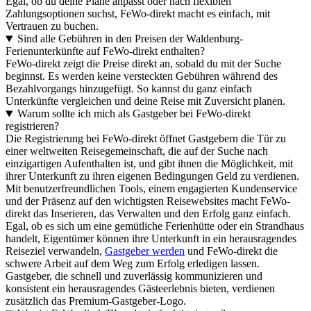
Egal, ob du deine Pläne anpasst oder nach flexiblen
Zahlungsoptionen suchst, FeWo-direkt macht es einfach, mit
Vertrauen zu buchen.
Sind alle Gebühren in den Preisen der Waldenburg-
Ferienunterkünfte auf FeWo-direkt enthalten?
FeWo-direkt zeigt die Preise direkt an, sobald du mit der Suche
beginnst. Es werden keine versteckten Gebühren während des
Bezahlvorgangs hinzugefügt. So kannst du ganz einfach
Unterkünfte vergleichen und deine Reise mit Zuversicht planen.
Warum sollte ich mich als Gastgeber bei FeWo-direkt
registrieren?
Die Registrierung bei FeWo-direkt öffnet Gastgebern die Tür zu
einer weltweiten Reisegemeinschaft, die auf der Suche nach
einzigartigen Aufenthalten ist, und gibt ihnen die Möglichkeit, mit
ihrer Unterkunft zu ihren eigenen Bedingungen Geld zu verdienen.
Mit benutzerfreundlichen Tools, einem engagierten Kundenservice
und der Präsenz auf den wichtigsten Reisewebsites macht FeWo-
direkt das Inserieren, das Verwalten und den Erfolg ganz einfach.
Egal, ob es sich um eine gemütliche Ferienhütte oder ein Strandhaus
handelt, Eigentümer können ihre Unterkunft in ein herausragendes
Reiseziel verwandeln,
Gastgeber werden
und FeWo-direkt die
schwere Arbeit auf dem Weg zum Erfolg erledigen lassen.
Gastgeber, die schnell und zuverlässig kommunizieren und
konsistent ein herausragendes Gästeerlebnis bieten, verdienen
zusätzlich das Premium-Gastgeber-Logo.