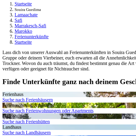
Startseite
Souira Guedima
Lamaachate
Safi
Marrakesch-Safi
Marokko
Ferienunterkünfte
Startseite
Lass dich von unserer Auswahl an Ferienunterkünften in Souira Guedim
Gruppe oder deinem Vierbeiner, euch erwarten all die Annehmlichk
Trockner. Wovon du auch träumst, du findest bestimmt genau die Art vo
verfügen oder geeignet für Nichtraucher sind.
Finde Unterkünfte ganz nach deinem Ges
Ferienhaus
Suche nach Ferienhäusern
Ferienwohnung/Apartment
Suche nach Ferienwohnungen oder Apartments
Ferienhütte
Suche nach Ferienhütten
Landhaus
Suche nach Landhäusern