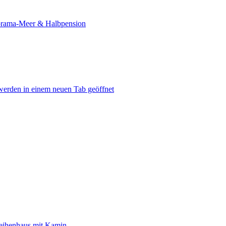
norama-Meer & Halbpension
werden in einem neuen Tab geöffnet
eihenhaus mit Kamin