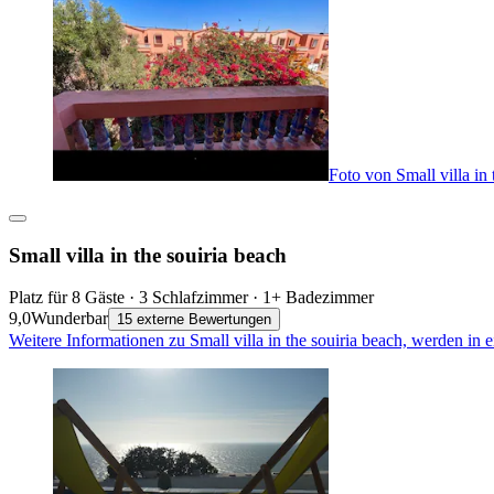
Foto von Small villa in 
Small villa in the souiria beach
Platz für 8 Gäste · 3 Schlafzimmer · 1+ Badezimmer
9,0
Wunderbar
15 externe Bewertungen
Weitere Informationen zu Small villa in the souiria beach, werden in