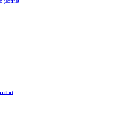
b geöffnet
eöffnet