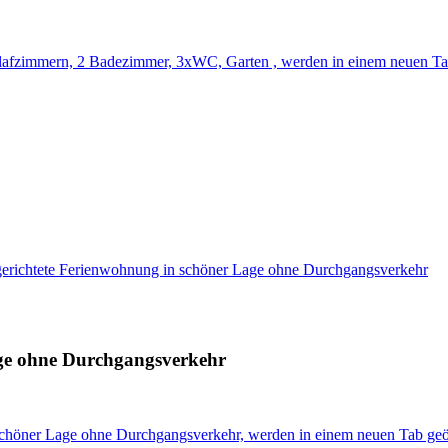
hlafzimmern, 2 Badezimmer, 3xWC, Garten , werden in einem neuen Ta
gerichtete Ferienwohnung in schöner Lage ohne Durchgangsverkehr
age ohne Durchgangsverkehr
 schöner Lage ohne Durchgangsverkehr, werden in einem neuen Tab geö