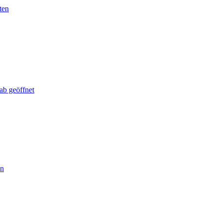
ten
ab geöffnet
en