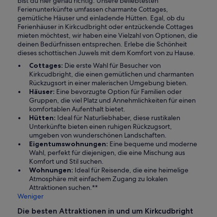
bist du hier genau richtig. Unsere beliebtesten
Ferienunterkünfte umfassen charmante Cottages,
gemütliche Häuser und einladende Hütten. Egal, ob du
Ferienhäuser in Kirkcudbright oder entzückende Cottages
mieten möchtest, wir haben eine Vielzahl von Optionen, die
deinen Bedürfnissen entsprechen. Erlebe die Schönheit
dieses schottischen Juwels mit dem Komfort von zu Hause.
Cottages:
Die erste Wahl für Besucher von
Kirkcudbright, die einen gemütlichen und charmanten
Rückzugsort in einer malerischen Umgebung bieten.
Häuser:
Eine bevorzugte Option für Familien oder
Gruppen, die viel Platz und Annehmlichkeiten für einen
komfortablen Aufenthalt bietet.
Hütten:
Ideal für Naturliebhaber, diese rustikalen
Unterkünfte bieten einen ruhigen Rückzugsort,
umgeben von wunderschönen Landschaften.
Eigentumswohnungen:
Eine bequeme und moderne
Wahl, perfekt für diejenigen, die eine Mischung aus
Komfort und Stil suchen.
Wohnungen:
Ideal für Reisende, die eine heimelige
Atmosphäre mit einfachem Zugang zu lokalen
Attraktionen suchen.**
Weniger
Die besten Attraktionen in und um Kirkcudbright