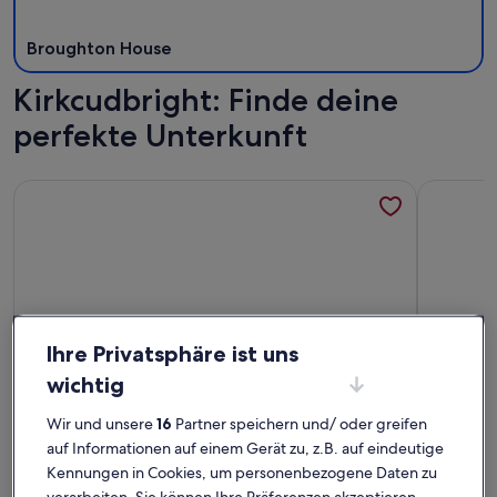
Broughton House
Kirkcudbright: Finde deine
perfekte Unterkunft
Weitere Infos zu Cottage mit herrlichem Blick über die Kirk
Weitere I
Ihre Privatsphäre ist uns
wichtig
Wir und unsere
16
Partner speichern und/ oder greifen
auf Informationen auf einem Gerät zu, z.B. auf eindeutige
Premium-Gastgeber
Kennungen in Cookies, um personenbezogene Daten zu
Weitere Infos zu Cottage mit herrlichem Blick über die Kirk
Weitere I