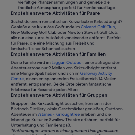
vielfältige Pflanzensammlungen und genieße die
friedliche Atmosphäre, perfekt für Familienausflüge.
Empfehlenswerte Aktivitäten für Paare
Suchst du einen romantischen Kurzurlaub in Kirkcudbright?
Genieße eine luxuriöse Golfrunde im
Colvend Golf Club
,
New Galloway Golf Club oder Newton Stewart Golf Club,
alle nur eine kurze Autofahrt voneinander entfernt. Perfekt
für Paare, die eine Mischung aus Freizeit und
landschaftlicher Schönheit suchen.
Empfehlenswerte Aktivitäten für Familien
Deine Familie wird im
Laggan Outdoor
, einer aufregenden
Abenteuerzone nur 9 Meilen von Kirkcudbright entfernt,
eine Menge Spaß haben und sich im
Galloway Activity
Centre
, einem entspannenden Freizeitbereich 14 Meilen
entfernt, entspannen. Beide Orte bieten fantastische
Erlebnisse für Reisende jeden Alters.
Empfehlenswerte Aktivitäten für Gruppen
Gruppen, die Kirkcudbright besuchen, können in der
Bladnoch Distillery lokale Geschmäcker genießen, Outdoor-
Abenteuer im
7stanes - Kirroughtree
erleben und die
lebendige Kultur im Swallow Theatre erfahren, perfekt für
Unterhaltung und Familienspaß.
*Entfernungen werden in einer geraden Linie gemessen;