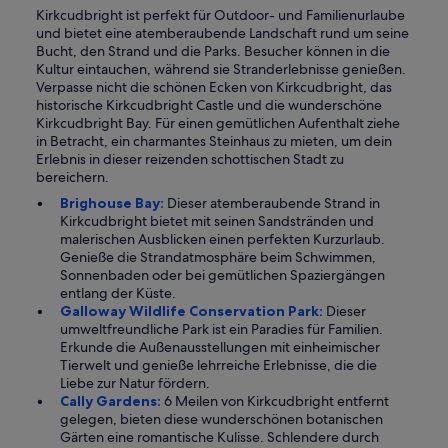
Kirkcudbright ist perfekt für Outdoor- und Familienurlaube
und bietet eine atemberaubende Landschaft rund um seine
Bucht, den Strand und die Parks. Besucher können in die
Kultur eintauchen, während sie Stranderlebnisse genießen.
Verpasse nicht die schönen Ecken von Kirkcudbright, das
historische Kirkcudbright Castle und die wunderschöne
Kirkcudbright Bay. Für einen gemütlichen Aufenthalt ziehe
in Betracht, ein charmantes Steinhaus zu mieten, um dein
Erlebnis in dieser reizenden schottischen Stadt zu
bereichern.
Brighouse Bay:
Dieser atemberaubende Strand in
Kirkcudbright bietet mit seinen Sandstränden und
malerischen Ausblicken einen perfekten Kurzurlaub.
Genieße die Strandatmosphäre beim Schwimmen,
Sonnenbaden oder bei gemütlichen Spaziergängen
entlang der Küste.
Galloway Wildlife Conservation Park:
Dieser
umweltfreundliche Park ist ein Paradies für Familien.
Erkunde die Außenausstellungen mit einheimischer
Tierwelt und genieße lehrreiche Erlebnisse, die die
Liebe zur Natur fördern.
Cally Gardens:
6 Meilen von Kirkcudbright entfernt
gelegen, bieten diese wunderschönen botanischen
Gärten eine romantische Kulisse. Schlendere durch