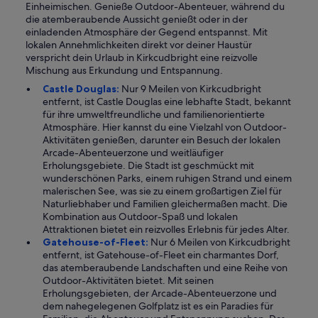
Einheimischen. Genieße Outdoor-Abenteuer, während du
die atemberaubende Aussicht genießt oder in der
einladenden Atmosphäre der Gegend entspannst. Mit
lokalen Annehmlichkeiten direkt vor deiner Haustür
verspricht dein Urlaub in Kirkcudbright eine reizvolle
Mischung aus Erkundung und Entspannung.
Castle Douglas:
Nur 9 Meilen von Kirkcudbright
entfernt, ist Castle Douglas eine lebhafte Stadt, bekannt
für ihre umweltfreundliche und familienorientierte
Atmosphäre. Hier kannst du eine Vielzahl von Outdoor-
Aktivitäten genießen, darunter ein Besuch der lokalen
Arcade-Abenteuerzone und weitläufiger
Erholungsgebiete. Die Stadt ist geschmückt mit
wunderschönen Parks, einem ruhigen Strand und einem
malerischen See, was sie zu einem großartigen Ziel für
Naturliebhaber und Familien gleichermaßen macht. Die
Kombination aus Outdoor-Spaß und lokalen
Attraktionen bietet ein reizvolles Erlebnis für jedes Alter.
Gatehouse-of-Fleet:
Nur 6 Meilen von Kirkcudbright
entfernt, ist Gatehouse-of-Fleet ein charmantes Dorf,
das atemberaubende Landschaften und eine Reihe von
Outdoor-Aktivitäten bietet. Mit seinen
Erholungsgebieten, der Arcade-Abenteuerzone und
dem nahegelegenen Golfplatz ist es ein Paradies für