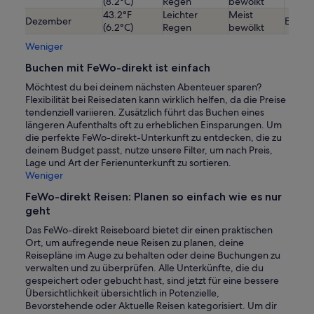
(8.2°C)
Regen
bewölkt
43.2°F
Leichter
Meist
Dezember
Etwas 
(6.2°C)
Regen
bewölkt
Weniger
Buchen mit FeWo-direkt ist einfach
Möchtest du bei deinem nächsten Abenteuer sparen?
Flexibilität bei Reisedaten kann wirklich helfen, da die Preise
tendenziell variieren. Zusätzlich führt das Buchen eines
längeren Aufenthalts oft zu erheblichen Einsparungen. Um
die perfekte FeWo-direkt-Unterkunft zu entdecken, die zu
deinem Budget passt, nutze unsere Filter, um nach Preis,
Lage und Art der Ferienunterkunft zu sortieren.
Weniger
FeWo-direkt Reisen: Planen so einfach wie es nur
geht
Das FeWo-direkt Reiseboard bietet dir einen praktischen
Ort, um aufregende neue Reisen zu planen, deine
Reisepläne im Auge zu behalten oder deine Buchungen zu
verwalten und zu überprüfen. Alle Unterkünfte, die du
gespeichert oder gebucht hast, sind jetzt für eine bessere
Übersichtlichkeit übersichtlich in Potenzielle,
Bevorstehende oder Aktuelle Reisen kategorisiert. Um dir