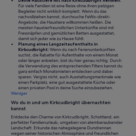
Deine Haustiere mit nach Kirkcudbright nehmen:
Für viele Familien ist eine Reise ohne ihren pelzigen
Begleiter nicht wirklich komplett. Wenn du das
nachvollziehen kannst, durchsuche FeWo-direkt-
Angebote, die Haustiere willkommen heißen. Die
meisten haustierfreundlichen Unterkünfte sind mit
Fressnäpfen und gemütlichen Betten ausgestattet,
damit sich jeder wie zu Hause fühlt.
Planung eines Langzeitaufenthalts in
Kirkcudbright:
Wenn du nach Ferienunterkünften
suchst, die Rabatte für Aufenthalte von einem Monat
oder länger anbieten, bist du hier genau richtig. Durch
die Verwendung des entsprechenden Filters kannst du
ganz einfach Monatsmieten entdecken und dabei
sparen. Vergiss nicht, auch Ausstattungsmerkmale wie
einen Parkplatz, eine gut ausgestattete Küche oder
einen privaten Pool in deine Suche einzubeziehen.
Weniger
Wo du in und um Kirkcudbright übernachten
kannst
Entdecke den Charme von Kirkcudbright, Schottland, ein
perfekter Familienurlaub, umgeben von atemberaubender
Landschaft. Erkunde das nahegelegene Dundrennan
wegen seiner historischen Atmosphäre und freundlichen