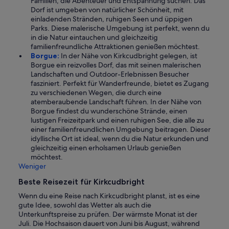
Familien, die Abenteuer und Entspannung suchen. Das
Dorf ist umgeben von natürlicher Schönheit, mit
einladenden Stränden, ruhigen Seen und üppigen
Parks. Diese malerische Umgebung ist perfekt, wenn du
in die Natur eintauchen und gleichzeitig
familienfreundliche Attraktionen genießen möchtest.
Borgue:
In der Nähe von Kirkcudbright gelegen, ist
Borgue ein reizvolles Dorf, das mit seinen malerischen
Landschaften und Outdoor-Erlebnissen Besucher
fasziniert. Perfekt für Wanderfreunde, bietet es Zugang
zu verschiedenen Wegen, die durch eine
atemberaubende Landschaft führen. In der Nähe von
Borgue findest du wunderschöne Strände, einen
lustigen Freizeitpark und einen ruhigen See, die alle zu
einer familienfreundlichen Umgebung beitragen. Dieser
idyllische Ort ist ideal, wenn du die Natur erkunden und
gleichzeitig einen erholsamen Urlaub genießen
möchtest.
Weniger
Beste Reisezeit für Kirkcudbright
Wenn du eine Reise nach Kirkcudbright planst, ist es eine
gute Idee, sowohl das Wetter als auch die
Unterkunftspreise zu prüfen. Der wärmste Monat ist der
Juli. Die Hochsaison dauert von Juni bis August, während