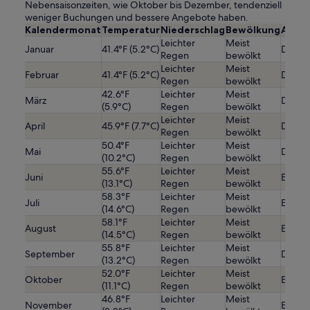
Nebensaisonzeiten, wie Oktober bis Dezember, tendenziell
weniger Buchungen und bessere Angebote haben.
Kalendermonat
Temperatur
Niederschlag
Bewölkung
Ausla
Leichter
Meist
Januar
41.4°F (5.2°C)
Durchs
Regen
bewölkt
Leichter
Meist
Februar
41.4°F (5.2°C)
Durchs
Regen
bewölkt
42.6°F
Leichter
Meist
März
Durchs
(5.9°C)
Regen
bewölkt
Leichter
Meist
April
45.9°F (7.7°C)
Durchs
Regen
bewölkt
50.4°F
Leichter
Meist
Mai
Durchs
(10.2°C)
Regen
bewölkt
55.6°F
Leichter
Meist
Juni
Etwas
(13.1°C)
Regen
bewölkt
58.3°F
Leichter
Meist
Juli
Etwas
(14.6°C)
Regen
bewölkt
58.1°F
Leichter
Meist
August
Etwas
(14.5°C)
Regen
bewölkt
55.8°F
Leichter
Meist
September
Durchs
(13.2°C)
Regen
bewölkt
52.0°F
Leichter
Meist
Oktober
Etwas 
(11.1°C)
Regen
bewölkt
46.8°F
Leichter
Meist
November
Etwas 