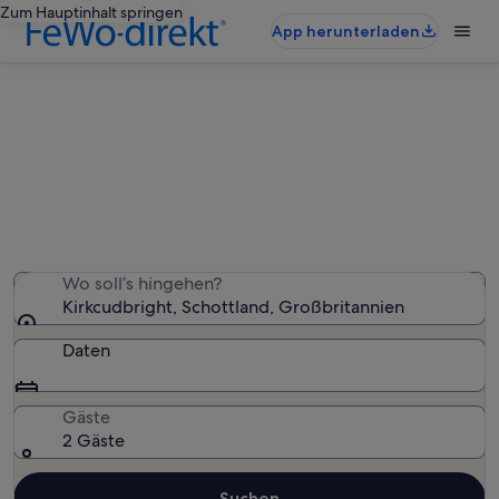
Zum Hauptinhalt springen
App herunterladen
Ferienwohnungen & Ferienhäuser
in Kirkcudbright
Wir haben 420 Ferienunterkünfte gefunden. Bitte gib
deinen Reisezeitraum an, um die Verfügbarkeit zu
prüfen.
Wo soll’s hingehen?
Kirkcudbright, Schottland, Großbritannien
Daten
Gäste
2 Gäste
Suchen