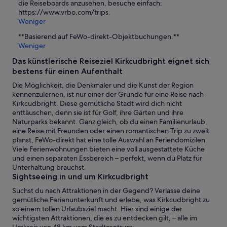
die Reiseboards anzusehen, besuche einfach:
https://www.vrbo.com/trips.
Weniger
**Basierend auf FeWo-direkt-Objektbuchungen.**
Weniger
Das künstlerische Reiseziel Kirkcudbright eignet sich
bestens für einen Aufenthalt
Die Möglichkeit, die Denkmäler und die Kunst der Region
kennenzulernen, ist nur einer der Gründe für eine Reise nach
Kirkcudbright. Diese gemütliche Stadt wird dich nicht
enttäuschen, denn sie ist für Golf, ihre Gärten und ihre
Naturparks bekannt. Ganz gleich, ob du einen Familienurlaub,
eine Reise mit Freunden oder einen romantischen Trip zu zweit
planst, FeWo-direkt hat eine tolle Auswahl an Feriendomizilen.
Viele Ferienwohnungen bieten eine voll ausgestattete Küche
und einen separaten Essbereich – perfekt, wenn du Platz für
Unterhaltung brauchst.
Sightseeing in und um Kirkcudbright
Suchst du nach Attraktionen in der Gegend? Verlasse deine
gemütliche Ferienunterkunft und erlebe, was Kirkcudbright zu
so einem tollen Urlaubsziel macht. Hier sind einige der
wichtigsten Attraktionen, die es zu entdecken gilt, – alle im
Umkreis von 48 km vom Stadtzentrum: