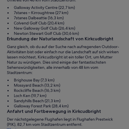
Galloway Activity Centre (22,7 km)
7stanes – Kirroughtree (27 km)
7stanes Dalbeattie (16,3 km)
Colvend Golf Club (20,4 km)
New Galloway Golf Club (26,4 km)
Newton Stewart Golf Club (30,6 km)
Erkundung der Naturlandschaft von Kirkcudbright
Ganz gleich, ob du auf der Suche nach aufregenden Outdoor-
Aktivitäten bist oder einfach nur die Landschaft auf sich wirken
lassen möchtest, Kirkcudbright ist ein toller Ort, um Mutter
Natur zu würdigen. Dies sind einige der fantastischsten
Sehenswürdigkeiten, alle innerhalb von 48 km vom
Stadtzentrum:
Brighouse Bay (7,3 km)
Mossyard Beach (13,2 km)
Rockcliffe Beach (16,3 km)
Loch Ken (19,7 km)
Sandyhills Beach (21,3 km)
Galloway Forest Park (28,4 km)
Anfahrt und Fortbewegung in Kirkcudbright
Der nächstgelegene Flughafen liegt in Flughafen Prestwick
(PIK), 82,7 km vom Stadtzentrum entfernt.