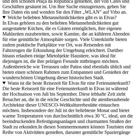
und den schönen Praça da República genießen, der von Cafés und
Geschäften gesäumt ist. Um Ihre Suche einzugrenzen, geben Sie
Ihre Daten ein und wenden Sie den Filter „WLAN" auf Vrbo an.
Welche beliebten Mietannehmlichkeiten gibt es in Elvas?
In Elvas gehören zu den beliebten Mietannehmlichkeiten gut
ausgestattete Küchen, die es Gästen ermöglichen, ihre eigenen
Mahlzeiten zuzubereiten, sowie Kamine, die an kühleren Abenden
für eine gemütliche Atmosphäre sorgen. Viele Unterkünfte bieten
zudem praktische Parkplätze vor Ort, was Reisenden mit
Fahrzeugen die Erkundung der Umgebung erleichtert. Darüber
hinaus erlauben einige Mietobjekte Haustiere, was ideal für
diejenigen ist, die ihre pelzigen Freunde mitbringen möchten.
Außenbereiche wie Terrassen oder Patios sind ebenfalls üblich und
bieten einen schönen Rahmen zum Entspannen und Genießen der
wunderschönen Umgebung dieser historischen Stadt.
Wann ist die beste Reisezeit für Elvas für eine Ferienunterkunft?
Die beste Reisezeit für eine Ferienunterkunft in Elvas ist während
der Hochsaison von Juli bis September. Diese lebhafte Zeit zieht
Besucher an, die in die reiche Geschichte und die atemberaubende
Architektur dieser UNESCO-Weltkulturerbestätte eintauchen
möchten. Insbesondere der Juli ist der beliebteste Monat und bietet
warme Temperaturen von durchschnittlich etwa 30 °C, ideal, um die
beeindruckenden Befestigungsanlagen und charmanten Straßen der
Stadt zu erkunden.In diesen Sommermonaten können Touristen eine
Reihe von Aktivitäten genießen, darunter gemütliche Spaziergänge