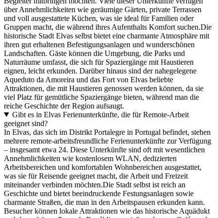
Begleiter mitbringen möchten. Viele dieser Unterkünfte verfügen
über Annehmlichkeiten wie geräumige Gärten, private Terrassen
und voll ausgestattete Küchen, was sie ideal für Familien oder
Gruppen macht, die während ihres Aufenthalts Komfort suchen.Die
historische Stadt Elvas selbst bietet eine charmante Atmosphäre mit
ihren gut erhaltenen Befestigungsanlagen und wunderschönen
Landschaften. Gäste können die Umgebung, die Parks und
Naturräume umfasst, die sich für Spaziergänge mit Haustieren
eignen, leicht erkunden. Darüber hinaus sind der nahegelegene
Aqueduto da Amoreira und das Fort von Elvas beliebte
Attraktionen, die mit Haustieren genossen werden können, da sie
viel Platz für gemütliche Spaziergänge bieten, während man die
reiche Geschichte der Region aufsaugt.
Gibt es in Elvas Ferienunterkünfte, die für Remote-Arbeit
geeignet sind?
In Elvas, das sich im Distrikt Portalegre in Portugal befindet, stehen
mehrere remote-arbeitsfreundliche Ferienunterkünfte zur Verfügung
– insgesamt etwa 24. Diese Unterkünfte sind oft mit wesentlichen
Annehmlichkeiten wie kostenlosem WLAN, dedizierten
Arbeitsbereichen und komfortablen Wohnbereichen ausgestattet,
was sie für Reisende geeignet macht, die Arbeit und Freizeit
miteinander verbinden möchten.Die Stadt selbst ist reich an
Geschichte und bietet beeindruckende Festungsanlagen sowie
charmante Straßen, die man in den Arbeitspausen erkunden kann.
Besucher können lokale Attraktionen wie das historische Aquädukt