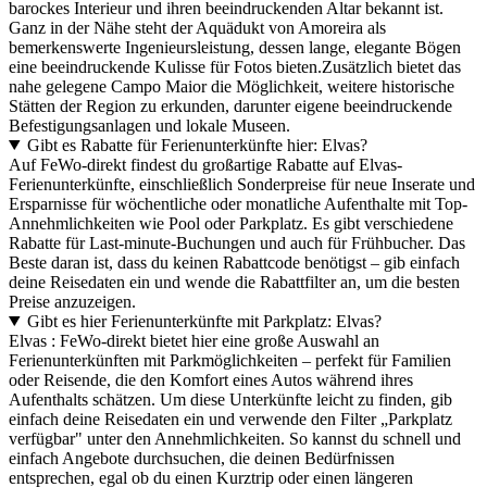
barockes Interieur und ihren beeindruckenden Altar bekannt ist.
Ganz in der Nähe steht der Aquädukt von Amoreira als
bemerkenswerte Ingenieursleistung, dessen lange, elegante Bögen
eine beeindruckende Kulisse für Fotos bieten.Zusätzlich bietet das
nahe gelegene Campo Maior die Möglichkeit, weitere historische
Stätten der Region zu erkunden, darunter eigene beeindruckende
Befestigungsanlagen und lokale Museen.
Gibt es Rabatte für Ferienunterkünfte hier: Elvas?
Auf FeWo-direkt findest du großartige Rabatte auf Elvas-
Ferienunterkünfte, einschließlich Sonderpreise für neue Inserate und
Ersparnisse für wöchentliche oder monatliche Aufenthalte mit Top-
Annehmlichkeiten wie Pool oder Parkplatz. Es gibt verschiedene
Rabatte für Last-minute-Buchungen und auch für Frühbucher. Das
Beste daran ist, dass du keinen Rabattcode benötigst – gib einfach
deine Reisedaten ein und wende die Rabattfilter an, um die besten
Preise anzuzeigen.
Gibt es hier Ferienunterkünfte mit Parkplatz: Elvas?
Elvas : FeWo-direkt bietet hier eine große Auswahl an
Ferienunterkünften mit Parkmöglichkeiten – perfekt für Familien
oder Reisende, die den Komfort eines Autos während ihres
Aufenthalts schätzen. Um diese Unterkünfte leicht zu finden, gib
einfach deine Reisedaten ein und verwende den Filter „Parkplatz
verfügbar" unter den Annehmlichkeiten. So kannst du schnell und
einfach Angebote durchsuchen, die deinen Bedürfnissen
entsprechen, egal ob du einen Kurztrip oder einen längeren