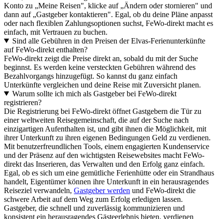
Konto zu „Meine Reisen", klicke auf „Ändern oder stornieren" und
dann auf „Gastgeber kontaktieren". Egal, ob du deine Pläne anpasst
oder nach flexiblen Zahlungsoptionen suchst, FeWo-direkt macht es
einfach, mit Vertrauen zu buchen.
Sind alle Gebühren in den Preisen der Elvas-Ferienunterkünfte
auf FeWo-direkt enthalten?
FeWo-direkt zeigt die Preise direkt an, sobald du mit der Suche
beginnst. Es werden keine versteckten Gebühren während des
Bezahlvorgangs hinzugefügt. So kannst du ganz einfach
Unterkünfte vergleichen und deine Reise mit Zuversicht planen.
Warum sollte ich mich als Gastgeber bei FeWo-direkt
registrieren?
Die Registrierung bei FeWo-direkt öffnet Gastgebern die Tür zu
einer weltweiten Reisegemeinschaft, die auf der Suche nach
einzigartigen Aufenthalten ist, und gibt ihnen die Möglichkeit, mit
ihrer Unterkunft zu ihren eigenen Bedingungen Geld zu verdienen.
Mit benutzerfreundlichen Tools, einem engagierten Kundenservice
und der Präsenz auf den wichtigsten Reisewebsites macht FeWo-
direkt das Inserieren, das Verwalten und den Erfolg ganz einfach.
Egal, ob es sich um eine gemütliche Ferienhütte oder ein Strandhaus
handelt, Eigentümer können ihre Unterkunft in ein herausragendes
Reiseziel verwandeln,
Gastgeber werden
und FeWo-direkt die
schwere Arbeit auf dem Weg zum Erfolg erledigen lassen.
Gastgeber, die schnell und zuverlässig kommunizieren und
konsistent ein herausragendes Gästeerlebnis bieten, verdienen