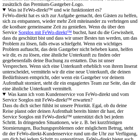
zusätzlich das Premium-Gastgeber-Logo.
Was ist FeWo-direkt™ und wie funktioniert es?
FeWo-direkt hat es sich zur Aufgabe gemacht, den Gästen zu helfen,
sich zu entspannen, wieder mehr Zeit miteinander zu verbringen und
die kostbare gemeinsame Zeit zu genießen. Wenn du über den
Service
Sorglos mit FeWo-direkt™
buchst, hast du die Gewissheit,
dass du geschützt bist und dass wir unser Bestes tun werden, um das
Problem zu lösen, falls etwas schiefgeht. Wenn ein wichtiges
Problem auftaucht, das dein Gastgeber nicht beheben kann, helfen
wir dir, es zu lösen, eine ähnliche Unterkunft zu finden oder
gegebenenfalls deine Buchung zu erstatten. Das ist unser
Versprechen. Wenn sich eine Unterkunft erheblich von ihrem Inserat
unterscheidet, vermitteln wir dir eine neue Unterkunft, die deinen
Bedürfnissen entspricht, oder wenn ein Gastgeber vor deinem
Aufenthalt storniert, steht dir ein engagiertes Team zur Seite, das dir
eine ähnliche Unterkunft vermittelt.
Was kann ich vom Kundenservice von FeWo-direkt und vom
Service Sorglos mit FeWo-direkt™ erwarten?
Dass du dich sicher fühlst ist unsere Priorität. Egal, ob du deine
Reise planst oder deinen Aufenthalt bereits hinter dir hast, der
Service Sorglos mit FeWo-direkt™ unterstützt dich bei jedem
Schritt. In dringenden Situationen, wie z. B. bei kurzfristigen
Stornierungen, Buchungsproblemen oder möglichem Betrug, steht
dir der FeWo-direkt-Kundenservice rund um die Uhr zur Verfügung,
um dich bei jedem Schritt zu unterstützen. FeWo-direkt bietet auch