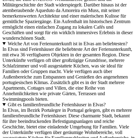
Militärgeschichte der Stadt widerspiegelt. Darüber hinaus ist der
atemberaubende Aqueduto da Amoreira ein Muss, mit seiner
bemerkenswerten Architektur und einer malerischen Kulisse für
gemütliche Spaziergänge. Ein Aufenthalt im historischen Zentrum
ermöglicht einen einfachen Zugang zu lokalen Cafés und
Geschäften und sorgt für ein wirklich immersives Erlebnis in dieser
wunderschönen Stadt.
Welche Art von Ferienunterkunft ist in Elvas am beliebtesten?
In Elvas sind Ferienhäuser die beliebteste Art der Ferienunterkunft,
mit etwa 36 verfügbaren Objekten in der gesamten Region. Diese
Unterkünfte verfügen oft über großzügige Grundrisse, mehrere
Schlafzimmer und voll ausgestattete Küchen, was sie ideal für
Familien oder Gruppen macht. Viele verfügen auch über
Außenbereiche zum Entspannen und Genießen des angenehmen
portugiesischen Klimas. Zusätzlich gibt es in der Stadt mehrere
Apartments, Cottages und Villen, die eine Reihe von
Annehmlichkeiten wie private Gärten, Terrassen und
Swimmingpools bieten.
Gibt es familienfreundliche Ferienhäuser in Elvas?
In Elvas, im Bezirk Portalegre in Portugal gelegen, gibt es mehrere
familienfreundliche Ferienhäuser. Diese charmante Stadt, bekannt
für ihre beeindruckenden Befestigungsanlagen und reiche
Geschichte, bietet eine einladende Umgebung für Familien. Viele
der Unterkünfte verfügen über geräumige Wohnbereiche, voll
ausgestattete Küchen für Familienmahlzeiten und Außenbereiche, in