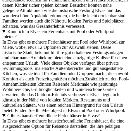
denen Kinder sicher spielen können.Besucher können nahe
gelegene Attraktionen wie die historische Festung Elvas und das
wunderschöne Aquädukt erkunden, die beide leicht erreichbar sind.
Familien werden auch die Nähe zu lokalen Parks und Spielplätzen
schätzen, was das Gesamterlebnis verbessert.
Kann ich in Elvas ein Ferienhaus mit Pool oder Whirlpool
mieten?
In Elvas gibt es mehrere Ferienhäuser mit Pool oder Whirlpool zur
Miete, wobei etwa 12 Optionen zur Auswahl stehen. Diese
historische Stadt, bekannt für ihre gut erhaltenen Festungsanlagen
und charmante Architektur, bietet eine einzigartige Kulisse für einen
entspannten Urlaub. Viele dieser Objekte verfügen über private
Swimmingpools, malerische Außenbereiche und gut ausgestattete
Küchen, was sie ideal für Familien oder Gruppen macht, die sowohl
Komfort als auch Freizeit genießen möchten.Zusätzlich zu den Pool-
Annehmlichkeiten können Reisende Merkmale wie geräumige
Wohnbereiche, Grillmöglichkeiten und wunderschöne Gärten
erwarten, die das Outdoor-Erlebnis verbessern. Elvas liegt auch
günstig in der Nähe von lokalen Märkten, Restaurants und
kulturellen Stätten, was einen reichen Hintergrund für den Urlaub
bietet. Finden Sie Ihr Mietobjekt in Elvas mit Pool oder Whirlpool.
Gibt es haustierfreundliche Ferienhäuser in Elvas?
In Elvas gibt es mehrere haustierfreundliche Ferienhäuser, die eine
ausgezeichnete Option für Reisende darstellen, die ihre pelzigen