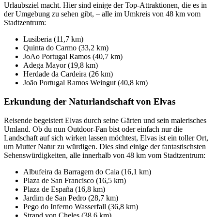
Urlaubsziel macht. Hier sind einige der Top-Attraktionen, die es in
der Umgebung zu sehen gibt, – alle im Umkreis von 48 km vom
Stadtzentrum:
Lusiberia (11,7 km)
Quinta do Carmo (33,2 km)
JoAo Portugal Ramos (40,7 km)
Adega Mayor (19,8 km)
Herdade da Cardeira (26 km)
João Portugal Ramos Weingut (40,8 km)
Erkundung der Naturlandschaft von Elvas
Reisende begeistert Elvas durch seine Gärten und sein malerisches
Umland. Ob du nun Outdoor-Fan bist oder einfach nur die
Landschaft auf sich wirken lassen möchtest, Elvas ist ein toller Ort,
um Mutter Natur zu würdigen. Dies sind einige der fantastischsten
Sehenswürdigkeiten, alle innerhalb von 48 km vom Stadtzentrum:
Albufeira da Barragem do Caia (16,1 km)
Plaza de San Francisco (16,5 km)
Plaza de España (16,8 km)
Jardim de San Pedro (28,7 km)
Pego do Inferno Wasserfall (36,8 km)
Strand von Cheles (38,6 km)