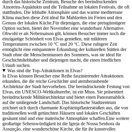
durch das historische Zentrum, Besuche des beeindruckenden
Amoreira-Aquädukts und die Teilnahme an lokalen Festivals, die oft
stattfinden. Die lebhafte Atmosphäre und das warme mediterrane
Klima machen diese Zeit ideal für Mahlzeiten im Freien und den
Genuss der lokalen Küche.Für diejenigen, die eine preisgünstigere
Option suchen, bietet der November eine wunderbare Alternative.
Obwohl er als Nebensaison gilt, können Besucher immer noch die
einzigartige Schönheit von Elvas genießen, mit milderen
Temperaturen zwischen 10 °C und 20 °C. Diese ruhigere Zeit
ermöglicht eine entspanntere Erkundung der kulturellen Stätten der
Stadt ohne die Menschenmassen des Sommers, was sie ideal für
Geschichtsliebhaber und diejenigen macht, die einen friedlichen
Urlaub suchen.
Was sind die Top-Attraktionen in Elvas?
In Elvas können Besucher eine Reihe faszinierender Attraktionen
erkunden, die die reiche Geschichte und atemberaubende
Architektur der Stadt hervorheben. Die beeindruckende Festung von
Elvas, ein UNESCO-Weltkulturerbe, ist ein Muss. Sie präsentiert
beeindruckende Militärarchitektur und bietet einen Panoramablick
auf die umliegende Landschaft. Das historische Stadtzentrum
zeichnet sich durch charmante Kopfsteinpflasterstraßen aus, die von
traditionellen weiß getünchten Häusern und lokalen Geschäften
gesäumt sind und eine malerische Atmosphäre schaffen.Eine weitere
großartige Sehenswürdigkeit ist die Igreja de Nossa Senhora da
Assunção, eine wunderschöne Kirche, die für ihr kunstvolles