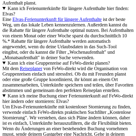
Aufenthalt planst.
Kann ich Ferienunterkünfte für längere Aufenthalte hier finden:
Elvas?
Eine
Elvas-Ferienunterkunft für längere Aufenthalte
ist der beste
Weg, um das lokale Leben kennenzulernen. Außerdem kannst du
die Rabatte für längere Aufenthalte optimal nutzen. Bei Aufenthalten
von einem Monat oder einer Woche sparst du durchschnittlich 10
%.* Rabatte für längere Aufenthalte werden automatisch
angewendet, wenn du deine Urlaubsdaten in das Such-Tool
eingibst, oder du kannst die Filter „Wochenaufenthalt" und
„Monatsaufenthalt" in deiner Suche verwenden.
Kann ich eine Gruppenreise auf FeWo-direkt planen?
Mit dem
Reiseplaner
von FeWo-direkt wird die Organisation von
Gruppenreisen einfach und stressfrei. Ob du mit Freunden planst
oder eine große Gruppe koordinierst, ihr könnt an einem Ort
zusammenarbeiten, Unterkünfte speichern und teilen, über Favoriten
abstimmen und gemeinsam den perfekten Reiseplan erstellen.
Kann ich meine Buchung einer Ferienunterkunft auf FeWo-direkt
hier ändern oder stornieren: Elvas?
Um Elvas-Ferienunterkünfte mit kostenloser Stornierung zu finden,
verwende einfach FeWo-direkts praktischen Suchfilter „Kostenlose
Stornierung". Wir verstehen, dass sich Pläne ändern können, daher
ist es einfach, Unterkünfte herauszufiltern, die dir Flexibilität bieten.
Wenn du Änderungen an einer bestehenden Buchung vornehmen
musst, sende deinem Gastgeber eine Nachricht. Gehe in deinem