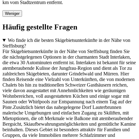
km vom Stadtzentrum entfernt.
Weniger
Häufig gestellte Fragen
Wo finde ich die besten Skigebietsunterkünfte in der Nähe von
Steffisburg?
Für Skigebietsunterkünfte in der Nähe von Steffisburg finden Sie
die nächstgelegenen Optionen in der charmanten Stadt Interlaken,
die etwa 30 Autominuten entfernt ist. Interlaken ist bekannt für seine
atemberaubende Kulisse der Jungfrau-Region und dient als Tor zu
zahlreichen Skigebieten, darunter Grindelwald und Mürren. Hier
finden Reisende eine Vielzahl von Unterkünften, die von modernen
Chalets bis hin zu traditionellen Schweizer Gasthäusern reichen,
viele davon ausgestattet mit Annehmlichkeiten wie geräumigen
Wohnbereichen, voll ausgestatteten Küchen und einige sogar mit
Saunen oder Whirlpools zur Entspannung nach einem Tag auf der
Piste.Zusätzlich bietet das nahegelegene Dorf Lauterbrunnen
malerische Umgebungen und einfachen Zugang zu Skiliften, mit
Mietoptionen, die oft Merkmale wie Balkone mit atemberaubender
Bergsicht, Skiaufbewahrungsmöglichkeiten und gemütliche Kamine
beinhalten. Dieses Gebiet ist besonders attraktiv für Familien und
Gruppen, da viele Immobilien mehrere Schlafzimmer und