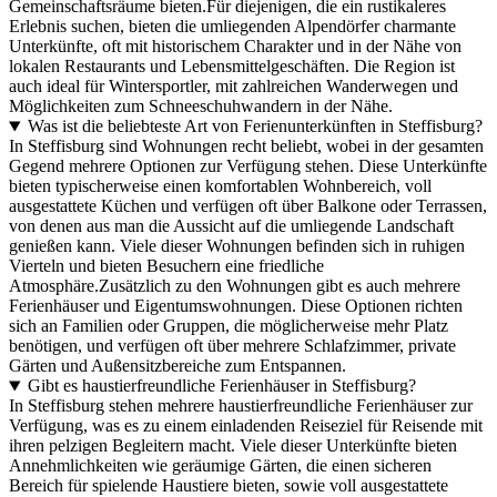
Gemeinschaftsräume bieten.Für diejenigen, die ein rustikaleres
Erlebnis suchen, bieten die umliegenden Alpendörfer charmante
Unterkünfte, oft mit historischem Charakter und in der Nähe von
lokalen Restaurants und Lebensmittelgeschäften. Die Region ist
auch ideal für Wintersportler, mit zahlreichen Wanderwegen und
Möglichkeiten zum Schneeschuhwandern in der Nähe.
Was ist die beliebteste Art von Ferienunterkünften in Steffisburg?
In Steffisburg sind Wohnungen recht beliebt, wobei in der gesamten
Gegend mehrere Optionen zur Verfügung stehen. Diese Unterkünfte
bieten typischerweise einen komfortablen Wohnbereich, voll
ausgestattete Küchen und verfügen oft über Balkone oder Terrassen,
von denen aus man die Aussicht auf die umliegende Landschaft
genießen kann. Viele dieser Wohnungen befinden sich in ruhigen
Vierteln und bieten Besuchern eine friedliche
Atmosphäre.Zusätzlich zu den Wohnungen gibt es auch mehrere
Ferienhäuser und Eigentumswohnungen. Diese Optionen richten
sich an Familien oder Gruppen, die möglicherweise mehr Platz
benötigen, und verfügen oft über mehrere Schlafzimmer, private
Gärten und Außensitzbereiche zum Entspannen.
Gibt es haustierfreundliche Ferienhäuser in Steffisburg?
In Steffisburg stehen mehrere haustierfreundliche Ferienhäuser zur
Verfügung, was es zu einem einladenden Reiseziel für Reisende mit
ihren pelzigen Begleitern macht. Viele dieser Unterkünfte bieten
Annehmlichkeiten wie geräumige Gärten, die einen sicheren
Bereich für spielende Haustiere bieten, sowie voll ausgestattete