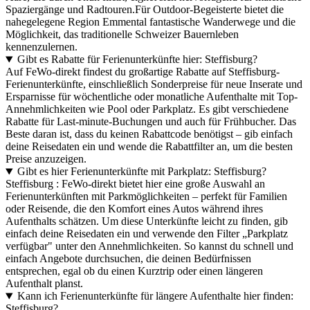
Spaziergänge und Radtouren.Für Outdoor-Begeisterte bietet die
nahegelegene Region Emmental fantastische Wanderwege und die
Möglichkeit, das traditionelle Schweizer Bauernleben
kennenzulernen.
Gibt es Rabatte für Ferienunterkünfte hier: Steffisburg?
Auf FeWo-direkt findest du großartige Rabatte auf Steffisburg-
Ferienunterkünfte, einschließlich Sonderpreise für neue Inserate und
Ersparnisse für wöchentliche oder monatliche Aufenthalte mit Top-
Annehmlichkeiten wie Pool oder Parkplatz. Es gibt verschiedene
Rabatte für Last-minute-Buchungen und auch für Frühbucher. Das
Beste daran ist, dass du keinen Rabattcode benötigst – gib einfach
deine Reisedaten ein und wende die Rabattfilter an, um die besten
Preise anzuzeigen.
Gibt es hier Ferienunterkünfte mit Parkplatz: Steffisburg?
Steffisburg : FeWo-direkt bietet hier eine große Auswahl an
Ferienunterkünften mit Parkmöglichkeiten – perfekt für Familien
oder Reisende, die den Komfort eines Autos während ihres
Aufenthalts schätzen. Um diese Unterkünfte leicht zu finden, gib
einfach deine Reisedaten ein und verwende den Filter „Parkplatz
verfügbar" unter den Annehmlichkeiten. So kannst du schnell und
einfach Angebote durchsuchen, die deinen Bedürfnissen
entsprechen, egal ob du einen Kurztrip oder einen längeren
Aufenthalt planst.
Kann ich Ferienunterkünfte für längere Aufenthalte hier finden:
Steffisburg?