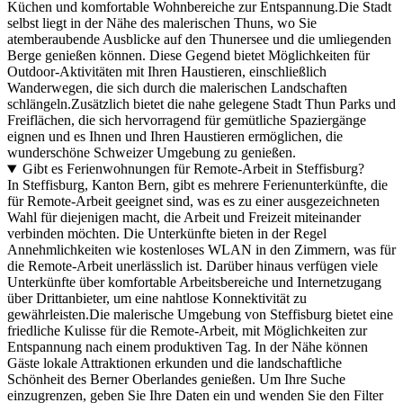
Küchen und komfortable Wohnbereiche zur Entspannung.Die Stadt
selbst liegt in der Nähe des malerischen Thuns, wo Sie
atemberaubende Ausblicke auf den Thunersee und die umliegenden
Berge genießen können. Diese Gegend bietet Möglichkeiten für
Outdoor-Aktivitäten mit Ihren Haustieren, einschließlich
Wanderwegen, die sich durch die malerischen Landschaften
schlängeln.Zusätzlich bietet die nahe gelegene Stadt Thun Parks und
Freiflächen, die sich hervorragend für gemütliche Spaziergänge
eignen und es Ihnen und Ihren Haustieren ermöglichen, die
wunderschöne Schweizer Umgebung zu genießen.
Gibt es Ferienwohnungen für Remote-Arbeit in Steffisburg?
In Steffisburg, Kanton Bern, gibt es mehrere Ferienunterkünfte, die
für Remote-Arbeit geeignet sind, was es zu einer ausgezeichneten
Wahl für diejenigen macht, die Arbeit und Freizeit miteinander
verbinden möchten. Die Unterkünfte bieten in der Regel
Annehmlichkeiten wie kostenloses WLAN in den Zimmern, was für
die Remote-Arbeit unerlässlich ist. Darüber hinaus verfügen viele
Unterkünfte über komfortable Arbeitsbereiche und Internetzugang
über Drittanbieter, um eine nahtlose Konnektivität zu
gewährleisten.Die malerische Umgebung von Steffisburg bietet eine
friedliche Kulisse für die Remote-Arbeit, mit Möglichkeiten zur
Entspannung nach einem produktiven Tag. In der Nähe können
Gäste lokale Attraktionen erkunden und die landschaftliche
Schönheit des Berner Oberlandes genießen. Um Ihre Suche
einzugrenzen, geben Sie Ihre Daten ein und wenden Sie den Filter