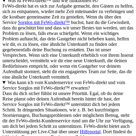
Was ist FeWo-direkt™ und wie funktioniert es?
FeWo-direkt hat es sich zur Aufgabe gemacht, den Gästen zu helfen,
sich zu entspannen, wieder mehr Zeit miteinander zu verbringen und
die kostbare gemeinsame Zeit zu genießen. Wenn du über den
Service
Sorglos mit FeWo-direkt™
buchst, hast du die Gewissheit,
dass du geschützt bist und dass wir unser Bestes tun werden, um das
Problem zu lösen, falls etwas schiefgeht. Wenn ein wichtiges
Problem auftaucht, das dein Gastgeber nicht beheben kann, helfen
wir dir, es zu lösen, eine ähnliche Unterkunft zu finden oder
gegebenenfalls deine Buchung zu erstatten. Das ist unser
Versprechen. Wenn sich eine Unterkunft erheblich von ihrem Inserat
unterscheidet, vermitteln wir dir eine neue Unterkunft, die deinen
Bedürfnissen entspricht, oder wenn ein Gastgeber vor deinem
Aufenthalt storniert, steht dir ein engagiertes Team zur Seite, das dir
eine ähnliche Unterkunft vermittelt.
Was kann ich vom Kundenservice von FeWo-direkt und vom
Service Sorglos mit FeWo-direkt™ erwarten?
Dass du dich sicher fühlst ist unsere Priorität. Egal, ob du deine
Reise planst oder deinen Aufenthalt bereits hinter dir hast, der
Service Sorglos mit FeWo-direkt™ unterstützt dich bei jedem
Schritt. In dringenden Situationen, wie z. B. bei kurzfristigen
Stornierungen, Buchungsproblemen oder möglichem Betrug, steht
dir der FeWo-direkt-Kundenservice rund um die Uhr zur Verfügung,
um dich bei jedem Schritt zu unterstützen. FeWo-direkt bietet auch
Unterstützung per Live-Chat über unser
Hilfeportal
. Dort findest du