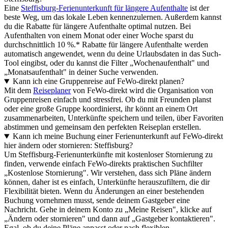
Eine
Steffisburg-Ferienunterkunft für längere Aufenthalte
ist der
beste Weg, um das lokale Leben kennenzulernen. Außerdem kannst
du die Rabatte für längere Aufenthalte optimal nutzen. Bei
Aufenthalten von einem Monat oder einer Woche sparst du
durchschnittlich 10 %.* Rabatte für längere Aufenthalte werden
automatisch angewendet, wenn du deine Urlaubsdaten in das Such-
Tool eingibst, oder du kannst die Filter „Wochenaufenthalt" und
„Monatsaufenthalt" in deiner Suche verwenden.
Kann ich eine Gruppenreise auf FeWo-direkt planen?
Mit dem
Reiseplaner
von FeWo-direkt wird die Organisation von
Gruppenreisen einfach und stressfrei. Ob du mit Freunden planst
oder eine große Gruppe koordinierst, ihr könnt an einem Ort
zusammenarbeiten, Unterkünfte speichern und teilen, über Favoriten
abstimmen und gemeinsam den perfekten Reiseplan erstellen.
Kann ich meine Buchung einer Ferienunterkunft auf FeWo-direkt
hier ändern oder stornieren: Steffisburg?
Um Steffisburg-Ferienunterkünfte mit kostenloser Stornierung zu
finden, verwende einfach FeWo-direkts praktischen Suchfilter
„Kostenlose Stornierung". Wir verstehen, dass sich Pläne ändern
können, daher ist es einfach, Unterkünfte herauszufiltern, die dir
Flexibilität bieten. Wenn du Änderungen an einer bestehenden
Buchung vornehmen musst, sende deinem Gastgeber eine
Nachricht. Gehe in deinem Konto zu „Meine Reisen", klicke auf
„Ändern oder stornieren" und dann auf „Gastgeber kontaktieren".
Egal, ob du deine Pläne anpasst oder nach flexiblen