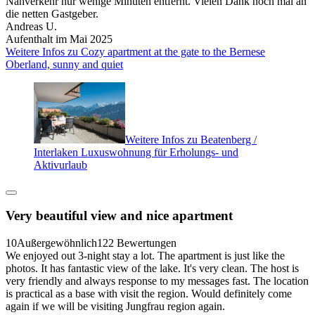
Nahverkehr nur wenige Minuten entfernt. Vielen Dank noch mal an
die netten Gastgeber.
Andreas U.
Aufenthalt im Mai 2025
Weitere Infos zu Cozy apartment at the gate to the Bernese
Oberland, sunny and quiet
Weitere Infos zu Beatenberg /
Interlaken Luxuswohnung für Erholungs- und
Aktivurlaub
Very beautiful view and nice apartment
10
Außergewöhnlich
122 Bewertungen
We enjoyed out 3-night stay a lot. The apartment is just like the
photos. It has fantastic view of the lake. It's very clean. The host is
very friendly and always response to my messages fast. The location
is practical as a base with visit the region. Would definitely come
again if we will be visiting Jungfrau region again.