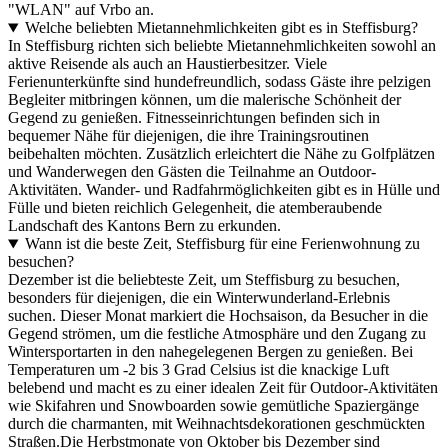
"WLAN" auf Vrbo an.
Welche beliebten Mietannehmlichkeiten gibt es in Steffisburg?
In Steffisburg richten sich beliebte Mietannehmlichkeiten sowohl an
aktive Reisende als auch an Haustierbesitzer. Viele
Ferienunterkünfte sind hundefreundlich, sodass Gäste ihre pelzigen
Begleiter mitbringen können, um die malerische Schönheit der
Gegend zu genießen. Fitnesseinrichtungen befinden sich in
bequemer Nähe für diejenigen, die ihre Trainingsroutinen
beibehalten möchten. Zusätzlich erleichtert die Nähe zu Golfplätzen
und Wanderwegen den Gästen die Teilnahme an Outdoor-
Aktivitäten. Wander- und Radfahrmöglichkeiten gibt es in Hülle und
Fülle und bieten reichlich Gelegenheit, die atemberaubende
Landschaft des Kantons Bern zu erkunden.
Wann ist die beste Zeit, Steffisburg für eine Ferienwohnung zu
besuchen?
Dezember ist die beliebteste Zeit, um Steffisburg zu besuchen,
besonders für diejenigen, die ein Winterwunderland-Erlebnis
suchen. Dieser Monat markiert die Hochsaison, da Besucher in die
Gegend strömen, um die festliche Atmosphäre und den Zugang zu
Wintersportarten in den nahegelegenen Bergen zu genießen. Bei
Temperaturen um -2 bis 3 Grad Celsius ist die knackige Luft
belebend und macht es zu einer idealen Zeit für Outdoor-Aktivitäten
wie Skifahren und Snowboarden sowie gemütliche Spaziergänge
durch die charmanten, mit Weihnachtsdekorationen geschmückten
Straßen.Die Herbstmonate von Oktober bis Dezember sind