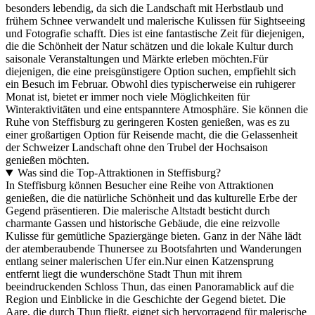
besonders lebendig, da sich die Landschaft mit Herbstlaub und
frühem Schnee verwandelt und malerische Kulissen für Sightseeing
und Fotografie schafft. Dies ist eine fantastische Zeit für diejenigen,
die die Schönheit der Natur schätzen und die lokale Kultur durch
saisonale Veranstaltungen und Märkte erleben möchten.Für
diejenigen, die eine preisgünstigere Option suchen, empfiehlt sich
ein Besuch im Februar. Obwohl dies typischerweise ein ruhigerer
Monat ist, bietet er immer noch viele Möglichkeiten für
Winteraktivitäten und eine entspanntere Atmosphäre. Sie können die
Ruhe von Steffisburg zu geringeren Kosten genießen, was es zu
einer großartigen Option für Reisende macht, die die Gelassenheit
der Schweizer Landschaft ohne den Trubel der Hochsaison
genießen möchten.
Was sind die Top-Attraktionen in Steffisburg?
In Steffisburg können Besucher eine Reihe von Attraktionen
genießen, die die natürliche Schönheit und das kulturelle Erbe der
Gegend präsentieren. Die malerische Altstadt besticht durch
charmante Gassen und historische Gebäude, die eine reizvolle
Kulisse für gemütliche Spaziergänge bieten. Ganz in der Nähe lädt
der atemberaubende Thunersee zu Bootsfahrten und Wanderungen
entlang seiner malerischen Ufer ein.Nur einen Katzensprung
entfernt liegt die wunderschöne Stadt Thun mit ihrem
beeindruckenden Schloss Thun, das einen Panoramablick auf die
Region und Einblicke in die Geschichte der Gegend bietet. Die
Aare, die durch Thun fließt, eignet sich hervorragend für malerische