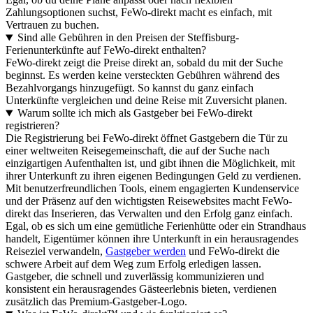
Zahlungsoptionen suchst, FeWo-direkt macht es einfach, mit
Vertrauen zu buchen.
Sind alle Gebühren in den Preisen der Steffisburg-
Ferienunterkünfte auf FeWo-direkt enthalten?
FeWo-direkt zeigt die Preise direkt an, sobald du mit der Suche
beginnst. Es werden keine versteckten Gebühren während des
Bezahlvorgangs hinzugefügt. So kannst du ganz einfach
Unterkünfte vergleichen und deine Reise mit Zuversicht planen.
Warum sollte ich mich als Gastgeber bei FeWo-direkt
registrieren?
Die Registrierung bei FeWo-direkt öffnet Gastgebern die Tür zu
einer weltweiten Reisegemeinschaft, die auf der Suche nach
einzigartigen Aufenthalten ist, und gibt ihnen die Möglichkeit, mit
ihrer Unterkunft zu ihren eigenen Bedingungen Geld zu verdienen.
Mit benutzerfreundlichen Tools, einem engagierten Kundenservice
und der Präsenz auf den wichtigsten Reisewebsites macht FeWo-
direkt das Inserieren, das Verwalten und den Erfolg ganz einfach.
Egal, ob es sich um eine gemütliche Ferienhütte oder ein Strandhaus
handelt, Eigentümer können ihre Unterkunft in ein herausragendes
Reiseziel verwandeln,
Gastgeber werden
und FeWo-direkt die
schwere Arbeit auf dem Weg zum Erfolg erledigen lassen.
Gastgeber, die schnell und zuverlässig kommunizieren und
konsistent ein herausragendes Gästeerlebnis bieten, verdienen
zusätzlich das Premium-Gastgeber-Logo.