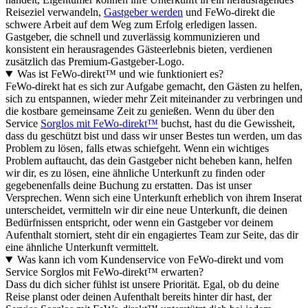
Reiseziel verwandeln,
Gastgeber werden
und FeWo-direkt die
schwere Arbeit auf dem Weg zum Erfolg erledigen lassen.
Gastgeber, die schnell und zuverlässig kommunizieren und
konsistent ein herausragendes Gästeerlebnis bieten, verdienen
zusätzlich das Premium-Gastgeber-Logo.
Was ist FeWo-direkt™ und wie funktioniert es?
FeWo-direkt hat es sich zur Aufgabe gemacht, den Gästen zu helfen,
sich zu entspannen, wieder mehr Zeit miteinander zu verbringen und
die kostbare gemeinsame Zeit zu genießen. Wenn du über den
Service
Sorglos mit FeWo-direkt™
buchst, hast du die Gewissheit,
dass du geschützt bist und dass wir unser Bestes tun werden, um das
Problem zu lösen, falls etwas schiefgeht. Wenn ein wichtiges
Problem auftaucht, das dein Gastgeber nicht beheben kann, helfen
wir dir, es zu lösen, eine ähnliche Unterkunft zu finden oder
gegebenenfalls deine Buchung zu erstatten. Das ist unser
Versprechen. Wenn sich eine Unterkunft erheblich von ihrem Inserat
unterscheidet, vermitteln wir dir eine neue Unterkunft, die deinen
Bedürfnissen entspricht, oder wenn ein Gastgeber vor deinem
Aufenthalt storniert, steht dir ein engagiertes Team zur Seite, das dir
eine ähnliche Unterkunft vermittelt.
Was kann ich vom Kundenservice von FeWo-direkt und vom
Service Sorglos mit FeWo-direkt™ erwarten?
Dass du dich sicher fühlst ist unsere Priorität. Egal, ob du deine
Reise planst oder deinen Aufenthalt bereits hinter dir hast, der