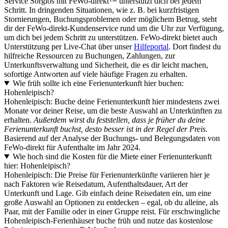
Service Sorglos mit FeWo-direkt™ unterstützt dich bei jedem
Schritt. In dringenden Situationen, wie z. B. bei kurzfristigen
Stornierungen, Buchungsproblemen oder möglichem Betrug, steht
dir der FeWo-direkt-Kundenservice rund um die Uhr zur Verfügung,
um dich bei jedem Schritt zu unterstützen. FeWo-direkt bietet auch
Unterstützung per Live-Chat über unser
Hilfeportal
. Dort findest du
hilfreiche Ressourcen zu Buchungen, Zahlungen, zur
Unterkunftsverwaltung und Sicherheit, die es dir leicht machen,
sofortige Antworten auf viele häufige Fragen zu erhalten.
Wie früh sollte ich eine Ferienunterkunft hier buchen:
Hohenleipisch?
Hohenleipisch: Buche deine Ferienunterkunft hier mindestens zwei
Monate vor deiner Reise, um die beste Auswahl an Unterkünften zu
erhalten.
Außerdem wirst du feststellen, dass je früher du deine
Ferienunterkunft buchst, desto besser ist in der Regel der Preis.
Basierend auf der Analyse der Buchungs- und Belegungsdaten von
FeWo-direkt für Aufenthalte im Jahr 2024.
Wie hoch sind die Kosten für die Miete einer Ferienunterkunft
hier: Hohenleipisch?
Hohenleipisch: Die Preise für Ferienunterkünfte variieren hier je
nach Faktoren wie Reisedatum, Aufenthaltsdauer, Art der
Unterkunft und Lage. Gib einfach deine Reisedaten ein, um eine
große Auswahl an Optionen zu entdecken – egal, ob du alleine, als
Paar, mit der Familie oder in einer Gruppe reist. Für erschwingliche
Hohenleipisch-Ferienhäuser buche früh und nutze das kostenlose