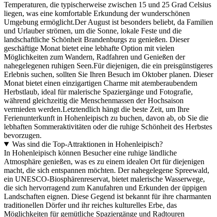
Temperaturen, die typischerweise zwischen 15 und 25 Grad Celsius
liegen, was eine komfortable Erkundung der wunderschönen
Umgebung ermöglicht.Der August ist besonders beliebt, da Familien
und Urlauber strömen, um die Sonne, lokale Feste und die
landschaftliche Schönheit Brandenburgs zu genießen. Dieser
geschäftige Monat bietet eine lebhafte Option mit vielen
Möglichkeiten zum Wandern, Radfahren und Genießen der
nahegelegenen ruhigen Seen.Für diejenigen, die ein preisgünstigeres
Erlebnis suchen, sollten Sie Ihren Besuch im Oktober planen. Dieser
Monat bietet einen einzigartigen Charme mit atemberaubendem
Herbstlaub, ideal für malerische Spaziergänge und Fotografie,
während gleichzeitig die Menschenmassen der Hochsaison
vermieden werden.Letztendlich hängt die beste Zeit, um Ihre
Ferienunterkunft in Hohenleipisch zu buchen, davon ab, ob Sie die
lebhaften Sommeraktivitäten oder die ruhige Schönheit des Herbstes
bevorzugen.
Was sind die Top-Attraktionen in Hohenleipisch?
In Hohenleipisch können Besucher eine ruhige ländliche
Atmosphäre genießen, was es zu einem idealen Ort für diejenigen
macht, die sich entspannen möchten. Der nahegelegene Spreewald,
ein UNESCO-Biosphärenreservat, bietet malerische Wasserwege,
die sich hervorragend zum Kanufahren und Erkunden der üppigen
Landschaften eignen. Diese Gegend ist bekannt für ihre charmanten
traditionellen Dörfer und ihr reiches kulturelles Erbe, das
Möglichkeiten für gemütliche Spaziergänge und Radtouren