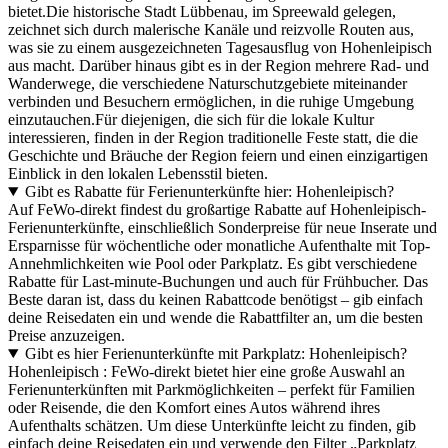
bietet.Die historische Stadt Lübbenau, im Spreewald gelegen,
zeichnet sich durch malerische Kanäle und reizvolle Routen aus,
was sie zu einem ausgezeichneten Tagesausflug von Hohenleipisch
aus macht. Darüber hinaus gibt es in der Region mehrere Rad- und
Wanderwege, die verschiedene Naturschutzgebiete miteinander
verbinden und Besuchern ermöglichen, in die ruhige Umgebung
einzutauchen.Für diejenigen, die sich für die lokale Kultur
interessieren, finden in der Region traditionelle Feste statt, die die
Geschichte und Bräuche der Region feiern und einen einzigartigen
Einblick in den lokalen Lebensstil bieten.
Gibt es Rabatte für Ferienunterkünfte hier: Hohenleipisch?
Auf FeWo-direkt findest du großartige Rabatte auf Hohenleipisch-
Ferienunterkünfte, einschließlich Sonderpreise für neue Inserate und
Ersparnisse für wöchentliche oder monatliche Aufenthalte mit Top-
Annehmlichkeiten wie Pool oder Parkplatz. Es gibt verschiedene
Rabatte für Last-minute-Buchungen und auch für Frühbucher. Das
Beste daran ist, dass du keinen Rabattcode benötigst – gib einfach
deine Reisedaten ein und wende die Rabattfilter an, um die besten
Preise anzuzeigen.
Gibt es hier Ferienunterkünfte mit Parkplatz: Hohenleipisch?
Hohenleipisch : FeWo-direkt bietet hier eine große Auswahl an
Ferienunterkünften mit Parkmöglichkeiten – perfekt für Familien
oder Reisende, die den Komfort eines Autos während ihres
Aufenthalts schätzen. Um diese Unterkünfte leicht zu finden, gib
einfach deine Reisedaten ein und verwende den Filter „Parkplatz