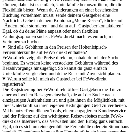
können, daher ist es einfach, Unterkünfte herauszufiltern, die dir
Flexibilität bieten. Wenn du Änderungen an einer bestehenden
Buchung vornehmen musst, sende deinem Gastgeber eine
Nachricht. Gehe in deinem Konto zu „Meine Reisen", klicke auf
„Ändern oder stornieren" und dann auf „Gastgeber kontaktieren".
Egal, ob du deine Pläne anpasst oder nach flexiblen
Zahlungsoptionen suchst, FeWo-direkt macht es einfach, mit
Vertrauen zu buchen.
Sind alle Gebühren in den Preisen der Hohenleipisch-
Ferienunterkünfte auf FeWo-direkt enthalten?
FeWo-direkt zeigt die Preise direkt an, sobald du mit der Suche
beginnst. Es werden keine versteckten Gebühren während des
Bezahlvorgangs hinzugefügt. So kannst du ganz einfach
Unterkünfte vergleichen und deine Reise mit Zuversicht planen.
Warum sollte ich mich als Gastgeber bei FeWo-direkt
registrieren?
Die Registrierung bei FeWo-direkt öffnet Gastgebern die Tür zu
einer weltweiten Reisegemeinschaft, die auf der Suche nach
einzigartigen Aufenthalten ist, und gibt ihnen die Möglichkeit, mit
ihrer Unterkunft zu ihren eigenen Bedingungen Geld zu verdienen.
Mit benutzerfreundlichen Tools, einem engagierten Kundenservice
und der Präsenz auf den wichtigsten Reisewebsites macht FeWo-
direkt das Inserieren, das Verwalten und den Erfolg ganz einfach.
Egal, ob es sich um eine gemütliche Ferienhütte oder ein Strandhaus
handelt, Eigentümer können ihre Unterkunft in ein herausragendes