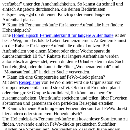
verfügbar" unter den Annehmlichkeiten. So kannst du schnell und
einfach Angebote durchsuchen, die deinen Bedürfnissen
entsprechen, egal ob du einen Kurztrip oder einen längeren
Aufenthalt planst.
Kann ich Ferienunterkünfte für längere Aufenthalte hier finden:
Hohenleipisch?
Eine
Hohenleipisch-Ferienunterkunft für längere Aufenthalte
ist der
beste Weg, um das lokale Leben kennenzulernen. Außerdem kannst
du die Rabatte für längere Aufenthalte optimal nutzen. Bei
Aufenthalten von einem Monat oder einer Woche sparst du
durchschnittlich 10 %.* Rabatte für längere Aufenthalte werden
automatisch angewendet, wenn du deine Urlaubsdaten in das Such-
Tool eingibst, oder du kannst die Filter „Wochenaufenthalt" und
„Monatsaufenthalt" in deiner Suche verwenden.
Kann ich eine Gruppenreise auf FeWo-direkt planen?
Mit dem
Reiseplaner
von FeWo-direkt wird die Organisation von
Gruppenreisen einfach und stressfrei. Ob du mit Freunden planst
oder eine große Gruppe koordinierst, ihr könnt an einem Ort
zusammenarbeiten, Unterkünfte speichern und teilen, über Favoriten
abstimmen und gemeinsam den perfekten Reiseplan erstellen.
Kann ich meine Buchung einer Ferienunterkunft auf FeWo-direkt
hier ändern oder stornieren: Hohenleipisch?
Um Hohenleipisch-Ferienunterkünfte mit kostenloser Stornierung zu
finden, verwende einfach FeWo-direkts praktischen Suchfilter
„Kostenlose Stornierung". Wir verstehen, dass sich Pläne ändern