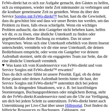
FeWo-direkt hat es sich zur Aufgabe gemacht, den Gästen zu helfen,
sich zu entspannen, wieder mehr Zeit miteinander zu verbringen und
die kostbare gemeinsame Zeit zu genießen. Wenn du über den
Service
Sorglos mit FeWo-direkt™
buchst, hast du die Gewissheit,
dass du geschützt bist und dass wir unser Bestes tun werden, um das
Problem zu lösen, falls etwas schiefgeht. Wenn ein wichtiges
Problem auftaucht, das dein Gastgeber nicht beheben kann, helfen
wir dir, es zu lösen, eine ähnliche Unterkunft zu finden oder
gegebenenfalls deine Buchung zu erstatten. Das ist unser
Versprechen. Wenn sich eine Unterkunft erheblich von ihrem Inserat
unterscheidet, vermitteln wir dir eine neue Unterkunft, die deinen
Bedürfnissen entspricht, oder wenn ein Gastgeber vor deinem
Aufenthalt storniert, steht dir ein engagiertes Team zur Seite, das dir
eine ähnliche Unterkunft vermittelt.
Was kann ich vom Kundenservice von FeWo-direkt und vom
Service Sorglos mit FeWo-direkt™ erwarten?
Dass du dich sicher fühlst ist unsere Priorität. Egal, ob du deine
Reise planst oder deinen Aufenthalt bereits hinter dir hast, der
Service Sorglos mit FeWo-direkt™ unterstützt dich bei jedem
Schritt. In dringenden Situationen, wie z. B. bei kurzfristigen
Stornierungen, Buchungsproblemen oder möglichem Betrug, steht
dir der FeWo-direkt-Kundenservice rund um die Uhr zur Verfügung,
um dich bei jedem Schritt zu unterstützen. FeWo-direkt bietet auch
Unterstützung per Live-Chat über unser
Hilfeportal
. Dort findest du
hilfreiche Ressourcen zu Buchungen, Zahlungen, zur