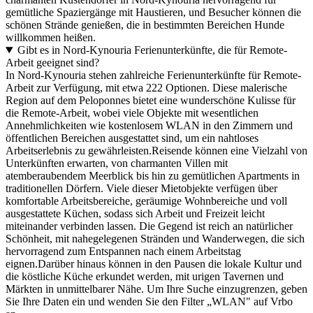
gemütliche Spaziergänge mit Haustieren, und Besucher können die
schönen Strände genießen, die in bestimmten Bereichen Hunde
willkommen heißen.
Gibt es in Nord-Kynouria Ferienunterkünfte, die für Remote-
Arbeit geeignet sind?
In Nord-Kynouria stehen zahlreiche Ferienunterkünfte für Remote-
Arbeit zur Verfügung, mit etwa 222 Optionen. Diese malerische
Region auf dem Peloponnes bietet eine wunderschöne Kulisse für
die Remote-Arbeit, wobei viele Objekte mit wesentlichen
Annehmlichkeiten wie kostenlosem WLAN in den Zimmern und
öffentlichen Bereichen ausgestattet sind, um ein nahtloses
Arbeitserlebnis zu gewährleisten.Reisende können eine Vielzahl von
Unterkünften erwarten, von charmanten Villen mit
atemberaubendem Meerblick bis hin zu gemütlichen Apartments in
traditionellen Dörfern. Viele dieser Mietobjekte verfügen über
komfortable Arbeitsbereiche, geräumige Wohnbereiche und voll
ausgestattete Küchen, sodass sich Arbeit und Freizeit leicht
miteinander verbinden lassen. Die Gegend ist reich an natürlicher
Schönheit, mit nahegelegenen Stränden und Wanderwegen, die sich
hervorragend zum Entspannen nach einem Arbeitstag
eignen.Darüber hinaus können in den Pausen die lokale Kultur und
die köstliche Küche erkundet werden, mit urigen Tavernen und
Märkten in unmittelbarer Nähe. Um Ihre Suche einzugrenzen, geben
Sie Ihre Daten ein und wenden Sie den Filter „WLAN" auf Vrbo