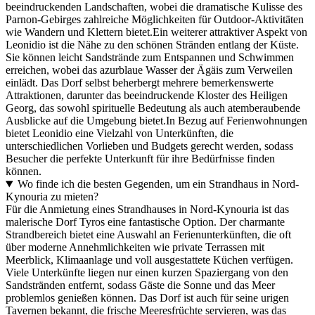
beeindruckenden Landschaften, wobei die dramatische Kulisse des
Parnon-Gebirges zahlreiche Möglichkeiten für Outdoor-Aktivitäten
wie Wandern und Klettern bietet.Ein weiterer attraktiver Aspekt von
Leonidio ist die Nähe zu den schönen Stränden entlang der Küste.
Sie können leicht Sandstrände zum Entspannen und Schwimmen
erreichen, wobei das azurblaue Wasser der Ägäis zum Verweilen
einlädt. Das Dorf selbst beherbergt mehrere bemerkenswerte
Attraktionen, darunter das beeindruckende Kloster des Heiligen
Georg, das sowohl spirituelle Bedeutung als auch atemberaubende
Ausblicke auf die Umgebung bietet.In Bezug auf Ferienwohnungen
bietet Leonidio eine Vielzahl von Unterkünften, die
unterschiedlichen Vorlieben und Budgets gerecht werden, sodass
Besucher die perfekte Unterkunft für ihre Bedürfnisse finden
können.
Wo finde ich die besten Gegenden, um ein Strandhaus in Nord-
Kynouria zu mieten?
Für die Anmietung eines Strandhauses in Nord-Kynouria ist das
malerische Dorf Tyros eine fantastische Option. Der charmante
Strandbereich bietet eine Auswahl an Ferienunterkünften, die oft
über moderne Annehmlichkeiten wie private Terrassen mit
Meerblick, Klimaanlage und voll ausgestattete Küchen verfügen.
Viele Unterkünfte liegen nur einen kurzen Spaziergang von den
Sandstränden entfernt, sodass Gäste die Sonne und das Meer
problemlos genießen können. Das Dorf ist auch für seine urigen
Tavernen bekannt, die frische Meeresfrüchte servieren, was das