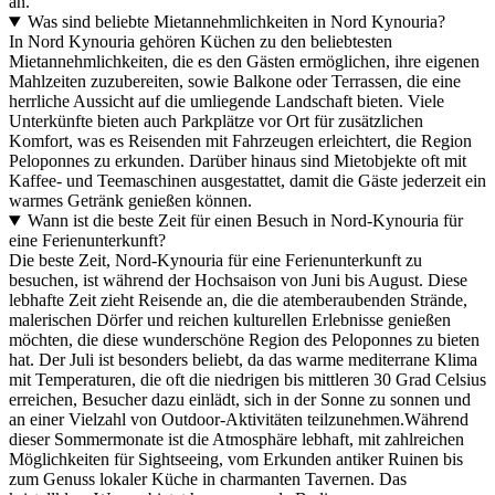
an.
Was sind beliebte Mietannehmlichkeiten in Nord Kynouria?
In Nord Kynouria gehören Küchen zu den beliebtesten
Mietannehmlichkeiten, die es den Gästen ermöglichen, ihre eigenen
Mahlzeiten zuzubereiten, sowie Balkone oder Terrassen, die eine
herrliche Aussicht auf die umliegende Landschaft bieten. Viele
Unterkünfte bieten auch Parkplätze vor Ort für zusätzlichen
Komfort, was es Reisenden mit Fahrzeugen erleichtert, die Region
Peloponnes zu erkunden. Darüber hinaus sind Mietobjekte oft mit
Kaffee- und Teemaschinen ausgestattet, damit die Gäste jederzeit ein
warmes Getränk genießen können.
Wann ist die beste Zeit für einen Besuch in Nord-Kynouria für
eine Ferienunterkunft?
Die beste Zeit, Nord-Kynouria für eine Ferienunterkunft zu
besuchen, ist während der Hochsaison von Juni bis August. Diese
lebhafte Zeit zieht Reisende an, die die atemberaubenden Strände,
malerischen Dörfer und reichen kulturellen Erlebnisse genießen
möchten, die diese wunderschöne Region des Peloponnes zu bieten
hat. Der Juli ist besonders beliebt, da das warme mediterrane Klima
mit Temperaturen, die oft die niedrigen bis mittleren 30 Grad Celsius
erreichen, Besucher dazu einlädt, sich in der Sonne zu sonnen und
an einer Vielzahl von Outdoor-Aktivitäten teilzunehmen.Während
dieser Sommermonate ist die Atmosphäre lebhaft, mit zahlreichen
Möglichkeiten für Sightseeing, vom Erkunden antiker Ruinen bis
zum Genuss lokaler Küche in charmanten Tavernen. Das