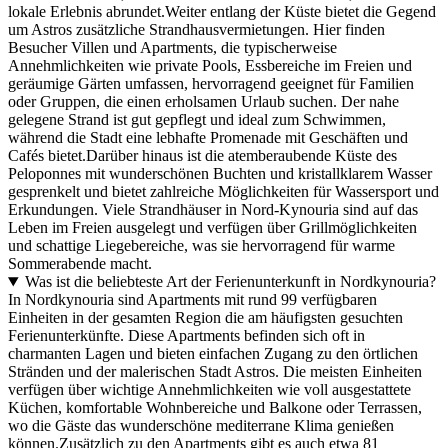
lokale Erlebnis abrundet.Weiter entlang der Küste bietet die Gegend
um Astros zusätzliche Strandhausvermietungen. Hier finden
Besucher Villen und Apartments, die typischerweise
Annehmlichkeiten wie private Pools, Essbereiche im Freien und
geräumige Gärten umfassen, hervorragend geeignet für Familien
oder Gruppen, die einen erholsamen Urlaub suchen. Der nahe
gelegene Strand ist gut gepflegt und ideal zum Schwimmen,
während die Stadt eine lebhafte Promenade mit Geschäften und
Cafés bietet.Darüber hinaus ist die atemberaubende Küste des
Peloponnes mit wunderschönen Buchten und kristallklarem Wasser
gesprenkelt und bietet zahlreiche Möglichkeiten für Wassersport und
Erkundungen. Viele Strandhäuser in Nord-Kynouria sind auf das
Leben im Freien ausgelegt und verfügen über Grillmöglichkeiten
und schattige Liegebereiche, was sie hervorragend für warme
Sommerabende macht.
Was ist die beliebteste Art der Ferienunterkunft in Nordkynouria?
In Nordkynouria sind Apartments mit rund 99 verfügbaren
Einheiten in der gesamten Region die am häufigsten gesuchten
Ferienunterkünfte. Diese Apartments befinden sich oft in
charmanten Lagen und bieten einfachen Zugang zu den örtlichen
Stränden und der malerischen Stadt Astros. Die meisten Einheiten
verfügen über wichtige Annehmlichkeiten wie voll ausgestattete
Küchen, komfortable Wohnbereiche und Balkone oder Terrassen,
wo die Gäste das wunderschöne mediterrane Klima genießen
können.Zusätzlich zu den Apartments gibt es auch etwa 81