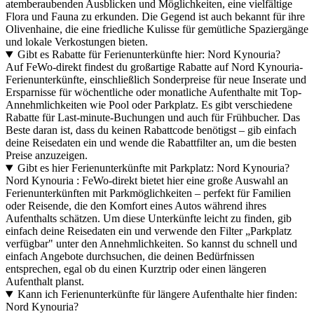
atemberaubenden Ausblicken und Möglichkeiten, eine vielfältige
Flora und Fauna zu erkunden. Die Gegend ist auch bekannt für ihre
Olivenhaine, die eine friedliche Kulisse für gemütliche Spaziergänge
und lokale Verkostungen bieten.
Gibt es Rabatte für Ferienunterkünfte hier: Nord Kynouria?
Auf FeWo-direkt findest du großartige Rabatte auf Nord Kynouria-
Ferienunterkünfte, einschließlich Sonderpreise für neue Inserate und
Ersparnisse für wöchentliche oder monatliche Aufenthalte mit Top-
Annehmlichkeiten wie Pool oder Parkplatz. Es gibt verschiedene
Rabatte für Last-minute-Buchungen und auch für Frühbucher. Das
Beste daran ist, dass du keinen Rabattcode benötigst – gib einfach
deine Reisedaten ein und wende die Rabattfilter an, um die besten
Preise anzuzeigen.
Gibt es hier Ferienunterkünfte mit Parkplatz: Nord Kynouria?
Nord Kynouria : FeWo-direkt bietet hier eine große Auswahl an
Ferienunterkünften mit Parkmöglichkeiten – perfekt für Familien
oder Reisende, die den Komfort eines Autos während ihres
Aufenthalts schätzen. Um diese Unterkünfte leicht zu finden, gib
einfach deine Reisedaten ein und verwende den Filter „Parkplatz
verfügbar" unter den Annehmlichkeiten. So kannst du schnell und
einfach Angebote durchsuchen, die deinen Bedürfnissen
entsprechen, egal ob du einen Kurztrip oder einen längeren
Aufenthalt planst.
Kann ich Ferienunterkünfte für längere Aufenthalte hier finden:
Nord Kynouria?