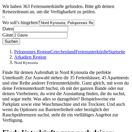
Wir haben 363 Ferienunterkünfte gefunden. Bitte gib deinen
Reisezeitraum an, um die Verfügbarkeit zu prüfen.
Wo soll’s hingehen?
Daten
Gäste
Suchen
Peloponnes Region
Griechenland
Ferienunterkünfte
Startseite
Arkadien Region
Nord Kynouria
Finde für deinen Aufenthalt in Nord Kynouria die perfekte
Unterkunft: Zur Auswahl stehen dir 35 Ferienhäuser, 45 Apartments
und eine Reihe anderer Ferienunterkünfte. Ganz gleich, mit wem du
deine Ferienunterkunft buchst, ob mit der ganzen Bande oder nur
deinen Vierbeinern, du wirst die Ausstattung finden, die du suchst,
und sogar mehr. Was alles so dazugehört? Beispielsweise ein
Parkplatz sowie eine Waschmaschine und ein Trockner. Und auch
wenn du Optionen zur Barrierefreiheit oder bezüglich der
Rauchpräferenzen suchst, steht dir ein vielfältiges Angebot zur
Verfügung.