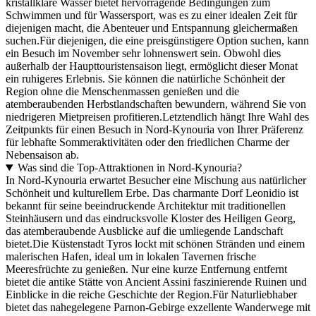
kristallklare Wasser bietet hervorragende Bedingungen zum
Schwimmen und für Wassersport, was es zu einer idealen Zeit für
diejenigen macht, die Abenteuer und Entspannung gleichermaßen
suchen.Für diejenigen, die eine preisgünstigere Option suchen, kann
ein Besuch im November sehr lohnenswert sein. Obwohl dies
außerhalb der Haupttouristensaison liegt, ermöglicht dieser Monat
ein ruhigeres Erlebnis. Sie können die natürliche Schönheit der
Region ohne die Menschenmassen genießen und die
atemberaubenden Herbstlandschaften bewundern, während Sie von
niedrigeren Mietpreisen profitieren.Letztendlich hängt Ihre Wahl des
Zeitpunkts für einen Besuch in Nord-Kynouria von Ihrer Präferenz
für lebhafte Sommeraktivitäten oder den friedlichen Charme der
Nebensaison ab.
Was sind die Top-Attraktionen in Nord-Kynouria?
In Nord-Kynouria erwartet Besucher eine Mischung aus natürlicher
Schönheit und kulturellem Erbe. Das charmante Dorf Leonidio ist
bekannt für seine beeindruckende Architektur mit traditionellen
Steinhäusern und das eindrucksvolle Kloster des Heiligen Georg,
das atemberaubende Ausblicke auf die umliegende Landschaft
bietet.Die Küstenstadt Tyros lockt mit schönen Stränden und einem
malerischen Hafen, ideal um in lokalen Tavernen frische
Meeresfrüchte zu genießen. Nur eine kurze Entfernung entfernt
bietet die antike Stätte von Ancient Assini faszinierende Ruinen und
Einblicke in die reiche Geschichte der Region.Für Naturliebhaber
bietet das nahegelegene Parnon-Gebirge exzellente Wanderwege mit