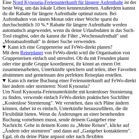
Eine
Nord Kynouria-Ferienunterkunft für längere Aufenthalte
ist der
beste Weg, um das lokale Leben kennenzulernen. Außerdem kannst
du die Rabatte für längere Aufenthalte optimal nutzen. Bei
Aufenthalten von einem Monat oder einer Woche sparst du
durchschnittlich 10 %.* Rabatte für längere Aufenthalte werden
automatisch angewendet, wenn du deine Urlaubsdaten in das Such-
Tool eingibst, oder du kannst die Filter „Wochenaufenthalt" und
„Monatsaufenthalt" in deiner Suche verwenden.
Kann ich eine Gruppenreise auf FeWo-direkt planen?
Mit dem
Reiseplaner
von FeWo-direkt wird die Organisation von
Gruppenreisen einfach und stressfrei. Ob du mit Freunden planst
oder eine große Gruppe koordinierst, ihr könnt an einem Ort
zusammenarbeiten, Unterkünfte speichern und teilen, über Favoriten
abstimmen und gemeinsam den perfekten Reiseplan erstellen.
Kann ich meine Buchung einer Ferienunterkunft auf FeWo-direkt
hier ändern oder stornieren: Nord Kynouria?
Um Nord Kynouria-Ferienunterkünfte mit kostenloser Stornierung
zu finden, verwende einfach FeWo-direkts praktischen Suchfilter
„Kostenlose Stornierung". Wir verstehen, dass sich Pläne ändern
können, daher ist es einfach, Unterkünfte herauszufiltern, die dir
Flexibilität bieten. Wenn du Änderungen an einer bestehenden
Buchung vornehmen musst, sende deinem Gastgeber eine
Nachricht. Gehe in deinem Konto zu „Meine Reisen", klicke auf
„Ändern oder stornieren" und dann auf „Gastgeber kontaktieren".
Egal, ob du deine Pläne anpasst oder nach flexiblen