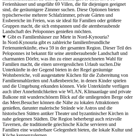
Ferienhäuser und ungefähr 69 Villen, die für diejenigen geeignet
sind, die geräumigere Zimmer suchen. Diese Optionen bieten
typischerweise mehrere Schlafzimmer, private Gärten und
Essbereiche im Freien, was sie ideal für Familien oder größere
Gruppen macht, die sich entspannen und die atemberaubende
Landschaft des Peloponnes genießen möchten.
Gibt es Familienhäuser zur Miete in Nord-Kynouria?
In Nord-Kynouria gibt es zahlreiche familienfreundliche
Ferienunterkünfte, etwa 59 in der gesamten Region. Dieser Teil des
Peloponnes ist bekannt für seine atemberaubende Landschaft und
charmanten Dörfer, was ihn zu einer ausgezeichneten Wahl für
Familien macht, die einen unvergesslichen Urlaub suchen.Die
Unterkünfte in der Gegend bieten in der Regel geräumige
Wohnbereiche, voll ausgestattete Küchen für die Zubereitung von
Familienmahlzeiten und Außenbereiche, in denen Kinder spielen
und die Umgebung erkunden können. Viele Unterkünfte verfügen
auch über Annehmlichkeiten wie WLAN, Klimaanlage und private
Balkone mit wunderschönem Blick auf die umliegenden Berge oder
das Meer.Besucher können die Nähe zu lokalen Attraktionen
genießen, darunter malerische Strände wie Astros und die
historischen Stätten antiker Theater und byzantinischer Kirchen in
nahe gelegenen Städten. Die Region beherbergt auch reizvolle
Tavernen, die traditionelle griechische Küche servieren und
Familien eine wunderbare Gelegenheit bieten, die lokale Kultur und
Küche kennenzulernen.