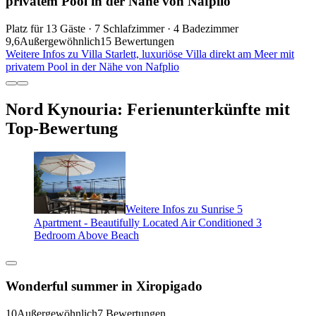
privatem Pool in der Nähe von Nafplio
Platz für 13 Gäste · 7 Schlafzimmer · 4 Badezimmer
9,6
Außergewöhnlich
15 Bewertungen
Weitere Infos zu Villa Starlett, luxuriöse Villa direkt am Meer mit
privatem Pool in der Nähe von Nafplio
Nord Kynouria: Ferienunterkünfte mit
Top-Bewertung
Weitere Infos zu Sunrise 5
Apartment - Beautifully Located Air Conditioned 3
Bedroom Above Beach
Wonderful summer in Xiropigado
10
Außergewöhnlich
7 Bewertungen