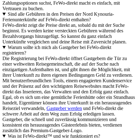
Zahlungsoptionen suchst, FeWo-direkt macht es einfach, mit
Vertrauen zu buchen.
Sind alle Gebühren in den Preisen der Nord Kynouria-
Ferienunterkünfte auf FeWo-direkt enthalten?
FeWo-direkt zeigt die Preise direkt an, sobald du mit der Suche
beginnst. Es werden keine versteckten Gebühren während des
Bezahlvorgangs hinzugefügt. So kannst du ganz einfach
Unterkünfte vergleichen und deine Reise mit Zuversicht planen.
Warum sollte ich mich als Gastgeber bei FeWo-direkt
registrieren?
Die Registrierung bei FeWo-direkt öffnet Gastgebern die Tür zu
einer weltweiten Reisegemeinschaft, die auf der Suche nach
einzigartigen Aufenthalten ist, und gibt ihnen die Möglichkeit, mit
ihrer Unterkunft zu ihren eigenen Bedingungen Geld zu verdienen.
Mit benutzerfreundlichen Tools, einem engagierten Kundenservice
und der Präsenz auf den wichtigsten Reisewebsites macht FeWo-
direkt das Inserieren, das Verwalten und den Erfolg ganz einfach.
Egal, ob es sich um eine gemütliche Ferienhütte oder ein Strandhaus
handelt, Eigentümer können ihre Unterkunft in ein herausragendes
Reiseziel verwandeln,
Gastgeber werden
und FeWo-direkt die
schwere Arbeit auf dem Weg zum Erfolg erledigen lassen.
Gastgeber, die schnell und zuverlässig kommunizieren und
konsistent ein herausragendes Gästeerlebnis bieten, verdienen
zusätzlich das Premium-Gastgeber-Logo.
Was ist FeWo-direkt™ und wie funktioniert es?