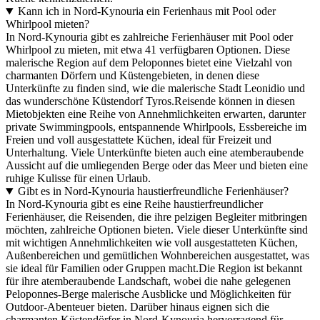
Kann ich in Nord-Kynouria ein Ferienhaus mit Pool oder
Whirlpool mieten?
In Nord-Kynouria gibt es zahlreiche Ferienhäuser mit Pool oder
Whirlpool zu mieten, mit etwa 41 verfügbaren Optionen. Diese
malerische Region auf dem Peloponnes bietet eine Vielzahl von
charmanten Dörfern und Küstengebieten, in denen diese
Unterkünfte zu finden sind, wie die malerische Stadt Leonidio und
das wunderschöne Küstendorf Tyros.Reisende können in diesen
Mietobjekten eine Reihe von Annehmlichkeiten erwarten, darunter
private Swimmingpools, entspannende Whirlpools, Essbereiche im
Freien und voll ausgestattete Küchen, ideal für Freizeit und
Unterhaltung. Viele Unterkünfte bieten auch eine atemberaubende
Aussicht auf die umliegenden Berge oder das Meer und bieten eine
ruhige Kulisse für einen Urlaub.
Gibt es in Nord-Kynouria haustierfreundliche Ferienhäuser?
In Nord-Kynouria gibt es eine Reihe haustierfreundlicher
Ferienhäuser, die Reisenden, die ihre pelzigen Begleiter mitbringen
möchten, zahlreiche Optionen bieten. Viele dieser Unterkünfte sind
mit wichtigen Annehmlichkeiten wie voll ausgestatteten Küchen,
Außenbereichen und gemütlichen Wohnbereichen ausgestattet, was
sie ideal für Familien oder Gruppen macht.Die Region ist bekannt
für ihre atemberaubende Landschaft, wobei die nahe gelegenen
Peloponnes-Berge malerische Ausblicke und Möglichkeiten für
Outdoor-Abenteuer bieten. Darüber hinaus eignen sich die
charmanten Küstendörfer in Nord-Kynouria hervorragend für