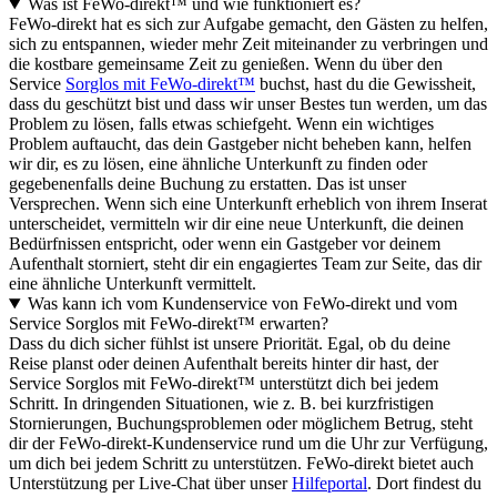
Was ist FeWo-direkt™ und wie funktioniert es?
FeWo-direkt hat es sich zur Aufgabe gemacht, den Gästen zu helfen,
sich zu entspannen, wieder mehr Zeit miteinander zu verbringen und
die kostbare gemeinsame Zeit zu genießen. Wenn du über den
Service
Sorglos mit FeWo-direkt™
buchst, hast du die Gewissheit,
dass du geschützt bist und dass wir unser Bestes tun werden, um das
Problem zu lösen, falls etwas schiefgeht. Wenn ein wichtiges
Problem auftaucht, das dein Gastgeber nicht beheben kann, helfen
wir dir, es zu lösen, eine ähnliche Unterkunft zu finden oder
gegebenenfalls deine Buchung zu erstatten. Das ist unser
Versprechen. Wenn sich eine Unterkunft erheblich von ihrem Inserat
unterscheidet, vermitteln wir dir eine neue Unterkunft, die deinen
Bedürfnissen entspricht, oder wenn ein Gastgeber vor deinem
Aufenthalt storniert, steht dir ein engagiertes Team zur Seite, das dir
eine ähnliche Unterkunft vermittelt.
Was kann ich vom Kundenservice von FeWo-direkt und vom
Service Sorglos mit FeWo-direkt™ erwarten?
Dass du dich sicher fühlst ist unsere Priorität. Egal, ob du deine
Reise planst oder deinen Aufenthalt bereits hinter dir hast, der
Service Sorglos mit FeWo-direkt™ unterstützt dich bei jedem
Schritt. In dringenden Situationen, wie z. B. bei kurzfristigen
Stornierungen, Buchungsproblemen oder möglichem Betrug, steht
dir der FeWo-direkt-Kundenservice rund um die Uhr zur Verfügung,
um dich bei jedem Schritt zu unterstützen. FeWo-direkt bietet auch
Unterstützung per Live-Chat über unser
Hilfeportal
. Dort findest du