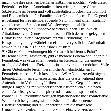
macht, die ihre pelzigen Begleiter mitbringen möchten. Viele dieser
Ferienhäuser bieten Annehmlichkeiten wie geräumige Gärten,
Sitzbereiche im Freien und voll ausgestattete Küchen, die Komfort
und Bequemlichkeit für Familien oder Gruppen bieten.Die Gegend
ist bekannt für ihre atemberaubende Natur, mit einfachem Zugang
zu malerischen Stränden und Wanderwegen, ideal für
Haustierbesitzer, die Outdoor-Abenteuer suchen. Die lokalen
Attraktionen von Dennes Point, einschließlich der nahe gelegenen
Bruny Island, bieten Möglichkeiten zur Erkundung und
Entspannung und gewährleisten einen unvergesslichen Aufenthalt
sowohl für Gäste als auch für ihre Haustiere.
Gibt es Ferienwohnungen für Fernarbeit in Dennes Point?
In Dennes Point, Tasmanien, gibt es mehrere Ferienwohnungen für
Fernarbeit, was es zu einem geeigneten Reiseziel für diejenigen
macht, die Arbeit und Freizeit miteinander verbinden möchten. Viele
dieser Unterkünfte bieten wesentliche Annehmlichkeiten für
Fernarbeit, einschließlich kostenlosem WLAN und zuverlässigem
Internetzugang, um sicherzustellen, dass die Gäste während ihres
Aufenthalts in Verbindung bleiben können.Die Gegend bietet eine
ruhige Umgebung mit wunderschönen Küstenblicken, die nach
einem Arbeitstag sowohl inspirierend als auch entspannend sein
können. Die Unterkünfte verfügen typischerweise über komfortable
Wohnbereiche, gut ausgestattete Küchen für die bequeme
Essenszubereitung und Außenbereiche, um die malerische
Umgebung zu genießen. Um Ihre Suche einzugrenzen, geben Sie