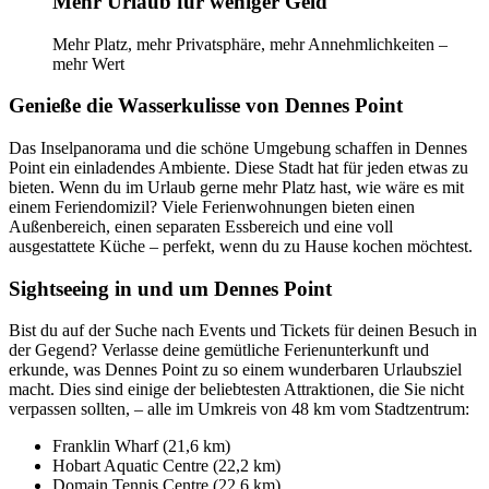
Mehr Urlaub für weniger Geld
Mehr Platz, mehr Privatsphäre, mehr Annehmlichkeiten –
mehr Wert
Genieße die Wasserkulisse von Dennes Point
Das Inselpanorama und die schöne Umgebung schaffen in Dennes
Point ein einladendes Ambiente. Diese Stadt hat für jeden etwas zu
bieten. Wenn du im Urlaub gerne mehr Platz hast, wie wäre es mit
einem Feriendomizil? Viele Ferienwohnungen bieten einen
Außenbereich, einen separaten Essbereich und eine voll
ausgestattete Küche – perfekt, wenn du zu Hause kochen möchtest.
Sightseeing in und um Dennes Point
Bist du auf der Suche nach Events und Tickets für deinen Besuch in
der Gegend? Verlasse deine gemütliche Ferienunterkunft und
erkunde, was Dennes Point zu so einem wunderbaren Urlaubsziel
macht. Dies sind einige der beliebtesten Attraktionen, die Sie nicht
verpassen sollten, – alle im Umkreis von 48 km vom Stadtzentrum:
Franklin Wharf (21,6 km)
Hobart Aquatic Centre (22,2 km)
Domain Tennis Centre (22,6 km)