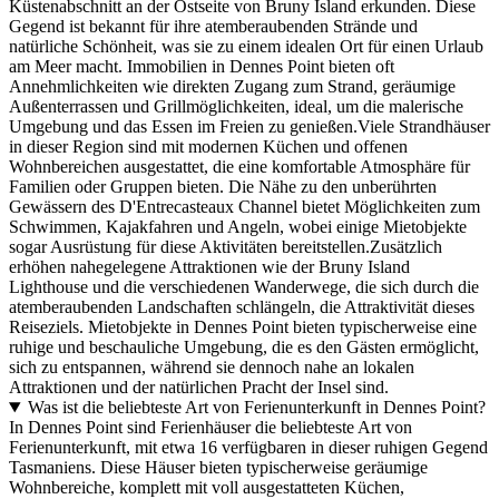
Küstenabschnitt an der Ostseite von Bruny Island erkunden. Diese
Gegend ist bekannt für ihre atemberaubenden Strände und
natürliche Schönheit, was sie zu einem idealen Ort für einen Urlaub
am Meer macht. Immobilien in Dennes Point bieten oft
Annehmlichkeiten wie direkten Zugang zum Strand, geräumige
Außenterrassen und Grillmöglichkeiten, ideal, um die malerische
Umgebung und das Essen im Freien zu genießen.Viele Strandhäuser
in dieser Region sind mit modernen Küchen und offenen
Wohnbereichen ausgestattet, die eine komfortable Atmosphäre für
Familien oder Gruppen bieten. Die Nähe zu den unberührten
Gewässern des D'Entrecasteaux Channel bietet Möglichkeiten zum
Schwimmen, Kajakfahren und Angeln, wobei einige Mietobjekte
sogar Ausrüstung für diese Aktivitäten bereitstellen.Zusätzlich
erhöhen nahegelegene Attraktionen wie der Bruny Island
Lighthouse und die verschiedenen Wanderwege, die sich durch die
atemberaubenden Landschaften schlängeln, die Attraktivität dieses
Reiseziels. Mietobjekte in Dennes Point bieten typischerweise eine
ruhige und beschauliche Umgebung, die es den Gästen ermöglicht,
sich zu entspannen, während sie dennoch nahe an lokalen
Attraktionen und der natürlichen Pracht der Insel sind.
Was ist die beliebteste Art von Ferienunterkunft in Dennes Point?
In Dennes Point sind Ferienhäuser die beliebteste Art von
Ferienunterkunft, mit etwa 16 verfügbaren in dieser ruhigen Gegend
Tasmaniens. Diese Häuser bieten typischerweise geräumige
Wohnbereiche, komplett mit voll ausgestatteten Küchen,