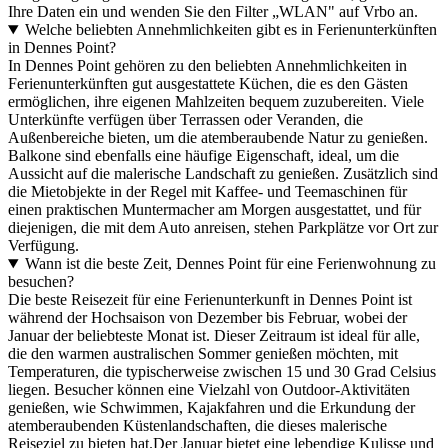
Ihre Daten ein und wenden Sie den Filter „WLAN" auf Vrbo an.
Welche beliebten Annehmlichkeiten gibt es in Ferienunterkünften
in Dennes Point?
In Dennes Point gehören zu den beliebten Annehmlichkeiten in
Ferienunterkünften gut ausgestattete Küchen, die es den Gästen
ermöglichen, ihre eigenen Mahlzeiten bequem zuzubereiten. Viele
Unterkünfte verfügen über Terrassen oder Veranden, die
Außenbereiche bieten, um die atemberaubende Natur zu genießen.
Balkone sind ebenfalls eine häufige Eigenschaft, ideal, um die
Aussicht auf die malerische Landschaft zu genießen. Zusätzlich sind
die Mietobjekte in der Regel mit Kaffee- und Teemaschinen für
einen praktischen Muntermacher am Morgen ausgestattet, und für
diejenigen, die mit dem Auto anreisen, stehen Parkplätze vor Ort zur
Verfügung.
Wann ist die beste Zeit, Dennes Point für eine Ferienwohnung zu
besuchen?
Die beste Reisezeit für eine Ferienunterkunft in Dennes Point ist
während der Hochsaison von Dezember bis Februar, wobei der
Januar der beliebteste Monat ist. Dieser Zeitraum ist ideal für alle,
die den warmen australischen Sommer genießen möchten, mit
Temperaturen, die typischerweise zwischen 15 und 30 Grad Celsius
liegen. Besucher können eine Vielzahl von Outdoor-Aktivitäten
genießen, wie Schwimmen, Kajakfahren und die Erkundung der
atemberaubenden Küstenlandschaften, die dieses malerische
Reiseziel zu bieten hat.Der Januar bietet eine lebendige Kulisse und