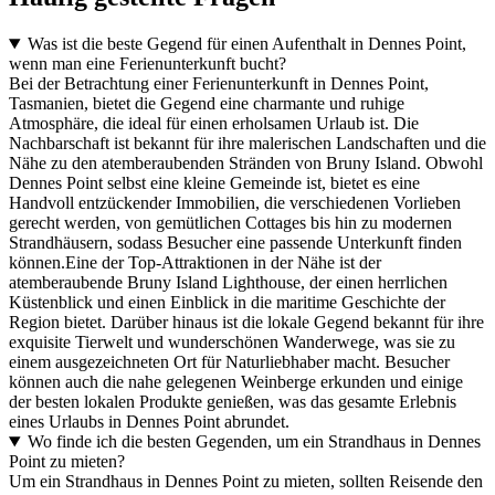
Was ist die beste Gegend für einen Aufenthalt in Dennes Point,
wenn man eine Ferienunterkunft bucht?
Bei der Betrachtung einer Ferienunterkunft in Dennes Point,
Tasmanien, bietet die Gegend eine charmante und ruhige
Atmosphäre, die ideal für einen erholsamen Urlaub ist. Die
Nachbarschaft ist bekannt für ihre malerischen Landschaften und die
Nähe zu den atemberaubenden Stränden von Bruny Island. Obwohl
Dennes Point selbst eine kleine Gemeinde ist, bietet es eine
Handvoll entzückender Immobilien, die verschiedenen Vorlieben
gerecht werden, von gemütlichen Cottages bis hin zu modernen
Strandhäusern, sodass Besucher eine passende Unterkunft finden
können.Eine der Top-Attraktionen in der Nähe ist der
atemberaubende Bruny Island Lighthouse, der einen herrlichen
Küstenblick und einen Einblick in die maritime Geschichte der
Region bietet. Darüber hinaus ist die lokale Gegend bekannt für ihre
exquisite Tierwelt und wunderschönen Wanderwege, was sie zu
einem ausgezeichneten Ort für Naturliebhaber macht. Besucher
können auch die nahe gelegenen Weinberge erkunden und einige
der besten lokalen Produkte genießen, was das gesamte Erlebnis
eines Urlaubs in Dennes Point abrundet.
Wo finde ich die besten Gegenden, um ein Strandhaus in Dennes
Point zu mieten?
Um ein Strandhaus in Dennes Point zu mieten, sollten Reisende den