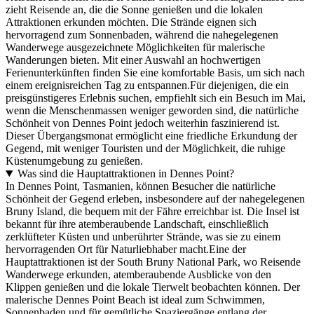
zieht Reisende an, die die Sonne genießen und die lokalen
Attraktionen erkunden möchten. Die Strände eignen sich
hervorragend zum Sonnenbaden, während die nahegelegenen
Wanderwege ausgezeichnete Möglichkeiten für malerische
Wanderungen bieten. Mit einer Auswahl an hochwertigen
Ferienunterkünften finden Sie eine komfortable Basis, um sich nach
einem ereignisreichen Tag zu entspannen.Für diejenigen, die ein
preisgünstigeres Erlebnis suchen, empfiehlt sich ein Besuch im Mai,
wenn die Menschenmassen weniger geworden sind, die natürliche
Schönheit von Dennes Point jedoch weiterhin faszinierend ist.
Dieser Übergangsmonat ermöglicht eine friedliche Erkundung der
Gegend, mit weniger Touristen und der Möglichkeit, die ruhige
Küstenumgebung zu genießen.
Was sind die Hauptattraktionen in Dennes Point?
In Dennes Point, Tasmanien, können Besucher die natürliche
Schönheit der Gegend erleben, insbesondere auf der nahegelegenen
Bruny Island, die bequem mit der Fähre erreichbar ist. Die Insel ist
bekannt für ihre atemberaubende Landschaft, einschließlich
zerklüfteter Küsten und unberührter Strände, was sie zu einem
hervorragenden Ort für Naturliebhaber macht.Eine der
Hauptattraktionen ist der South Bruny National Park, wo Reisende
Wanderwege erkunden, atemberaubende Ausblicke von den
Klippen genießen und die lokale Tierwelt beobachten können. Der
malerische Dennes Point Beach ist ideal zum Schwimmen,
Sonnenbaden und für gemütliche Spaziergänge entlang der