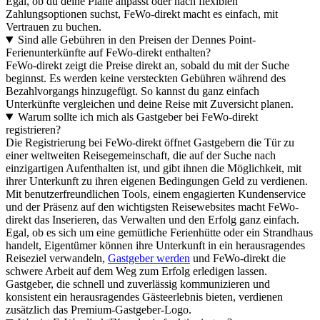
Egal, ob du deine Pläne anpasst oder nach flexiblen
Zahlungsoptionen suchst, FeWo-direkt macht es einfach, mit
Vertrauen zu buchen.
Sind alle Gebühren in den Preisen der Dennes Point-
Ferienunterkünfte auf FeWo-direkt enthalten?
FeWo-direkt zeigt die Preise direkt an, sobald du mit der Suche
beginnst. Es werden keine versteckten Gebühren während des
Bezahlvorgangs hinzugefügt. So kannst du ganz einfach
Unterkünfte vergleichen und deine Reise mit Zuversicht planen.
Warum sollte ich mich als Gastgeber bei FeWo-direkt
registrieren?
Die Registrierung bei FeWo-direkt öffnet Gastgebern die Tür zu
einer weltweiten Reisegemeinschaft, die auf der Suche nach
einzigartigen Aufenthalten ist, und gibt ihnen die Möglichkeit, mit
ihrer Unterkunft zu ihren eigenen Bedingungen Geld zu verdienen.
Mit benutzerfreundlichen Tools, einem engagierten Kundenservice
und der Präsenz auf den wichtigsten Reisewebsites macht FeWo-
direkt das Inserieren, das Verwalten und den Erfolg ganz einfach.
Egal, ob es sich um eine gemütliche Ferienhütte oder ein Strandhaus
handelt, Eigentümer können ihre Unterkunft in ein herausragendes
Reiseziel verwandeln,
Gastgeber werden
und FeWo-direkt die
schwere Arbeit auf dem Weg zum Erfolg erledigen lassen.
Gastgeber, die schnell und zuverlässig kommunizieren und
konsistent ein herausragendes Gästeerlebnis bieten, verdienen
zusätzlich das Premium-Gastgeber-Logo.