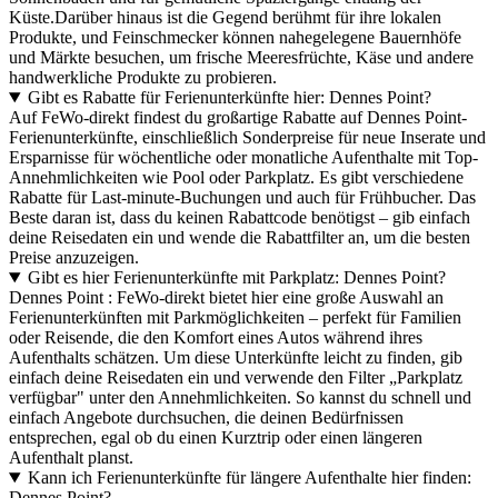
Küste.Darüber hinaus ist die Gegend berühmt für ihre lokalen
Produkte, und Feinschmecker können nahegelegene Bauernhöfe
und Märkte besuchen, um frische Meeresfrüchte, Käse und andere
handwerkliche Produkte zu probieren.
Gibt es Rabatte für Ferienunterkünfte hier: Dennes Point?
Auf FeWo-direkt findest du großartige Rabatte auf Dennes Point-
Ferienunterkünfte, einschließlich Sonderpreise für neue Inserate und
Ersparnisse für wöchentliche oder monatliche Aufenthalte mit Top-
Annehmlichkeiten wie Pool oder Parkplatz. Es gibt verschiedene
Rabatte für Last-minute-Buchungen und auch für Frühbucher. Das
Beste daran ist, dass du keinen Rabattcode benötigst – gib einfach
deine Reisedaten ein und wende die Rabattfilter an, um die besten
Preise anzuzeigen.
Gibt es hier Ferienunterkünfte mit Parkplatz: Dennes Point?
Dennes Point : FeWo-direkt bietet hier eine große Auswahl an
Ferienunterkünften mit Parkmöglichkeiten – perfekt für Familien
oder Reisende, die den Komfort eines Autos während ihres
Aufenthalts schätzen. Um diese Unterkünfte leicht zu finden, gib
einfach deine Reisedaten ein und verwende den Filter „Parkplatz
verfügbar" unter den Annehmlichkeiten. So kannst du schnell und
einfach Angebote durchsuchen, die deinen Bedürfnissen
entsprechen, egal ob du einen Kurztrip oder einen längeren
Aufenthalt planst.
Kann ich Ferienunterkünfte für längere Aufenthalte hier finden:
Dennes Point?