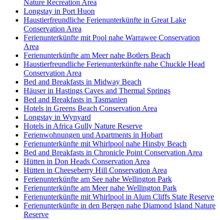
Nature Recreation Area
Longstay in Port Huon
Haustierfreundliche Ferienunterkünfte in Great Lake
Conservation Area
Ferienunterkünfte mit Pool nahe Warrawee Conservation
Area
Ferienunterkünfte am Meer nahe Botlers Beach
Haustierfreundliche Ferienunterkünfte nahe Chuckle Head
Conservation Area
Bed and Breakfasts in Midway Beach
Häuser in Hastings Caves and Thermal Springs
Bed and Breakfasts in Tasmanien
Hotels in Greens Beach Conservation Area
Longstay in Wynyard
Hotels in Africa Gully Nature Reserve
Ferienwohnungen und Apartments in Hobart
Ferienunterkünfte mit Whirlpool nahe Hinsby Beach
Bed and Breakfasts in Chronicle Point Conservation Area
Hütten in Don Heads Conservation Area
Hütten in Cheeseberry Hill Conservation Area
Ferienunterkünfte am See nahe Wellington Park
Ferienunterkünfte am Meer nahe Wellington Park
Ferienunterkünfte mit Whirlpool in Alum Cliffs State Reserve
Ferienunterkünfte in den Bergen nahe Diamond Island Nature
Reserve