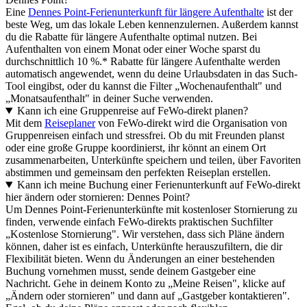
Eine
Dennes Point-Ferienunterkunft für längere Aufenthalte
ist der
beste Weg, um das lokale Leben kennenzulernen. Außerdem kannst
du die Rabatte für längere Aufenthalte optimal nutzen. Bei
Aufenthalten von einem Monat oder einer Woche sparst du
durchschnittlich 10 %.* Rabatte für längere Aufenthalte werden
automatisch angewendet, wenn du deine Urlaubsdaten in das Such-
Tool eingibst, oder du kannst die Filter „Wochenaufenthalt" und
„Monatsaufenthalt" in deiner Suche verwenden.
Kann ich eine Gruppenreise auf FeWo-direkt planen?
Mit dem
Reiseplaner
von FeWo-direkt wird die Organisation von
Gruppenreisen einfach und stressfrei. Ob du mit Freunden planst
oder eine große Gruppe koordinierst, ihr könnt an einem Ort
zusammenarbeiten, Unterkünfte speichern und teilen, über Favoriten
abstimmen und gemeinsam den perfekten Reiseplan erstellen.
Kann ich meine Buchung einer Ferienunterkunft auf FeWo-direkt
hier ändern oder stornieren: Dennes Point?
Um Dennes Point-Ferienunterkünfte mit kostenloser Stornierung zu
finden, verwende einfach FeWo-direkts praktischen Suchfilter
„Kostenlose Stornierung". Wir verstehen, dass sich Pläne ändern
können, daher ist es einfach, Unterkünfte herauszufiltern, die dir
Flexibilität bieten. Wenn du Änderungen an einer bestehenden
Buchung vornehmen musst, sende deinem Gastgeber eine
Nachricht. Gehe in deinem Konto zu „Meine Reisen", klicke auf
„Ändern oder stornieren" und dann auf „Gastgeber kontaktieren".