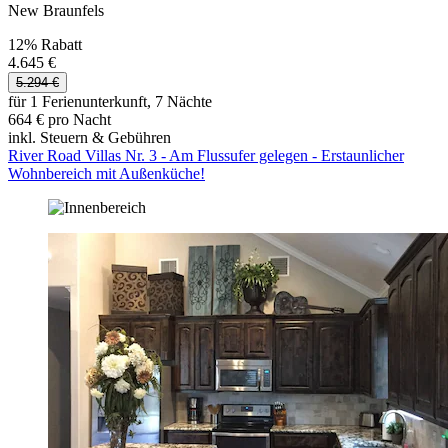
New Braunfels
12% Rabatt
4.645 €
5.294 €
für 1 Ferienunterkunft, 7 Nächte
664 € pro Nacht
inkl. Steuern & Gebühren
River Road Villas Nr. 3 - Am Flussufer gelegen - Erstaunlicher
Wohnbereich mit Außenküche!