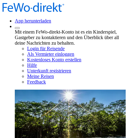
App herunterladen
Mit einem FeWo-direkt-Konto ist es ein Kinderspiel,
Gastgeber zu kontaktieren und den Überblick über all
deine Nachrichten zu behalten.
Login für Reisende
Als Vermieter einloggen
Kostenloses Konto erstellen
Hilfe
Unterkunft registrieren
Meine Reisen
Feedback