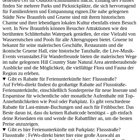
beliebten Ort für Outdoor-Enthusiasten macht. Entlang des Flusses
finden Sie mehrere Parks und Picknickplätze, die sich hervorragend
für Familienfeiern und Entspannung eignen.Die nahe gelegenen
Städte New Braunfels und Gruene sind mit ihrem historischen
Charme und ihrer lebendigen lokalen Kultur ebenfalls einen Besuch
wert. In New Braunfels können Besucher Attraktionen wie den
berühmten Schlitterbahn Waterpark genießen, der eine Vielzahl von
Wasserrutschen und Pools für alle Altersgruppen bietet. Gruene ist
bekannt für seine malerischen Geschäfte, Restaurants und die
ikonische Gruene Hall, eine historische Tanzhalle, die Live-Musik-
Events veranstaltet.Für Wanderfreunde bieten die malerischen Wege
im nahe gelegenen Hill Country State Natural Area atemberaubende
Ausblicke und die Möglichkeit, die vielfältige Flora und Fauna der
Region zu erleben.
Gibt es Rabatte für Ferienunterkünfte hier: Flussstraße?
Auf FeWo-direkt findest du großartige Rabatte auf Flussstraße-
Ferienunterkünfte, einschließlich Sonderpreise für neue Inserate und
Ersparnisse für wöchentliche oder monatliche Aufenthalte mit Top-
Annehmlichkeiten wie Pool oder Parkplatz. Es gibt verschiedene
Rabatte für Last-minute-Buchungen und auch für Frühbucher. Das
Beste daran ist, dass du keinen Rabattcode benötigst – gib einfach
deine Reisedaten ein und wende die Rabattfilter an, um die besten
Preise anzuzeigen.
Gibt es hier Ferienunterkünfte mit Parkplatz: Flussstraße?
Flussstraße : FeWo-direkt bietet hier eine große Auswahl an