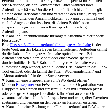
Ferienunterkünften mit Parkmöglichkeiten – perfekt für Familien
oder Reisende, die den Komfort eines Autos während ihres
Aufenthalts schätzen. Um diese Unterkünfte leicht zu finden, gib
einfach deine Reisedaten ein und verwende den Filter „Parkplatz
verfügbar" unter den Annehmlichkeiten. So kannst du schnell und
einfach Angebote durchsuchen, die deinen Bedürfnissen
entsprechen, egal ob du einen Kurztrip oder einen längeren
Aufenthalt planst.
Kann ich Ferienunterkünfte für längere Aufenthalte hier finden:
Flussstraße?
Eine
Flussstraße-Ferienunterkunft für längere Aufenthalte
ist der
beste Weg, um das lokale Leben kennenzulernen. Außerdem kannst
du die Rabatte für längere Aufenthalte optimal nutzen. Bei
Aufenthalten von einem Monat oder einer Woche sparst du
durchschnittlich 10 %.* Rabatte für längere Aufenthalte werden
automatisch angewendet, wenn du deine Urlaubsdaten in das Such-
Tool eingibst, oder du kannst die Filter „Wochenaufenthalt" und
„Monatsaufenthalt" in deiner Suche verwenden.
Kann ich eine Gruppenreise auf FeWo-direkt planen?
Mit dem
Reiseplaner
von FeWo-direkt wird die Organisation von
Gruppenreisen einfach und stressfrei. Ob du mit Freunden planst
oder eine große Gruppe koordinierst, ihr könnt an einem Ort
zusammenarbeiten, Unterkünfte speichern und teilen, über Favoriten
abstimmen und gemeinsam den perfekten Reiseplan erstellen.
Kann ich meine Buchung einer Ferienunterkunft auf FeWo-direkt