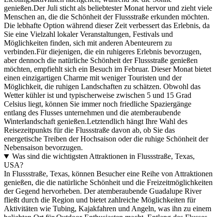
genießen.Der Juli sticht als beliebtester Monat hervor und zieht viele
Menschen an, die die Schönheit der Flussstraße erkunden möchten.
Die lebhafte Option während dieser Zeit verbessert das Erlebnis, da
Sie eine Vielzahl lokaler Veranstaltungen, Festivals und
Möglichkeiten finden, sich mit anderen Abenteurern zu
verbinden.Für diejenigen, die ein ruhigeres Erlebnis bevorzugen,
aber dennoch die natürliche Schönheit der Flussstraße genießen
möchten, empfiehlt sich ein Besuch im Februar. Dieser Monat bietet
einen einzigartigen Charme mit weniger Touristen und der
Möglichkeit, die ruhigen Landschaften zu schätzen. Obwohl das
Wetter kühler ist und typischerweise zwischen 5 und 15 Grad
Celsius liegt, können Sie immer noch friedliche Spaziergänge
entlang des Flusses unternehmen und die atemberaubende
Winterlandschaft genießen.Letztendlich hängt Ihre Wahl des
Reisezeitpunkts für die Flussstraße davon ab, ob Sie das
energetische Treiben der Hochsaison oder die ruhige Schönheit der
Nebensaison bevorzugen.
Was sind die wichtigsten Attraktionen in Flussstraße, Texas,
USA?
In Flussstraße, Texas, können Besucher eine Reihe von Attraktionen
genießen, die die natürliche Schönheit und die Freizeitmöglichkeiten
der Gegend hervorheben. Der atemberaubende Guadalupe River
fließt durch die Region und bietet zahlreiche Möglichkeiten für
Aktivitäten wie Tubing, Kajakfahren und Angeln, was ihn zu einem