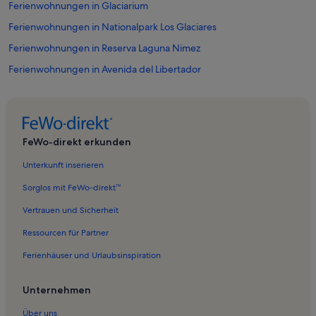
Ferienwohnungen in Glaciarium
Ferienwohnungen in Nationalpark Los Glaciares
Ferienwohnungen in Reserva Laguna Nimez
Ferienwohnungen in Avenida del Libertador
Ferienwohnungen in El Calafate
Ferienwohnungen in Macrozona Bahía Redonda y Primeros Faldeos
Ferienwohnungen in El Chaltén
FeWo-direkt erkunden
Ferienwohnungen in Calafate Angeln
Unterkunft inserieren
Ferienwohnungen in Laguna Capri
Sorglos mit FeWo-direkt™
Ferienwohnungen in Wichteldorf
Vertrauen und Sicherheit
Ferienwohnungen in Santa Teresita del Nino Jesus-Kirche
Ressourcen für Partner
Hotels in Nationalpark Los Glaciares
Ferienhäuser und Urlaubsinspiration
Ferienunterkünfte am See nahe Reserva Laguna Nimez
Unternehmen
Über uns