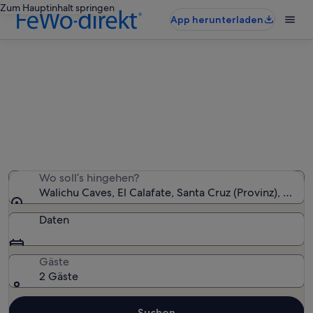
Zum Hauptinhalt springen
App herunterladen
Ferienunterkünfte nahe Walichu
Caves
Wir haben 79 Ferienunterkünfte gefunden. Bitte gib
deinen Reisezeitraum an, um die Verfügbarkeit zu
prüfen.
Wo soll’s hingehen?
Walichu Caves, El Calafate, Santa Cruz (Provinz), Arge
Daten
Gäste
2 Gäste
Suchen