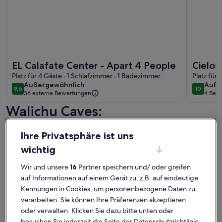
Weitere Infos zu EL Calafate Center - Apart 4 People
Weitere I
EL Calafate Center - Apart 4 People
Cielos
Platz für 4 Gäste · 1 Schlafzimmer · 1 Badezimmer
peace
Platz für
außergewöhnlich
auße
Außergewöhnlich
Auße
9,6
10
9,6 von 10
10 von 1
36 externe Bewertungen
4 Bew
(4
Walichu Caves:
bewe
Ferienunterkünfte mit Top-
Ihre Privatsphäre ist uns
Bewertung
wichtig
Weitere Infos zu PACHAGONIA Loft: Urbano, con encanto rús
Wir und unsere
16
Partner speichern und/ oder greifen
auf Informationen auf einem Gerät zu, z.B. auf eindeutige
Kennungen in Cookies, um personenbezogene Daten zu
verarbeiten. Sie können Ihre Präferenzen akzeptieren
oder verwalten. Klicken Sie dazu bitte unten oder
besuchen Sie jederzeit die Seite der Datenschutzrichtlinie.