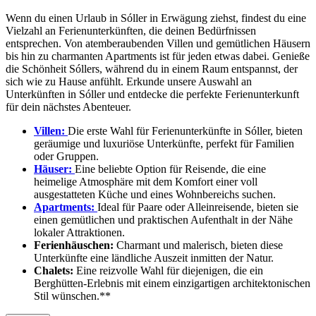
Wenn du einen Urlaub in Sóller in Erwägung ziehst, findest du eine
Vielzahl an Ferienunterkünften, die deinen Bedürfnissen
entsprechen. Von atemberaubenden Villen und gemütlichen Häusern
bis hin zu charmanten Apartments ist für jeden etwas dabei. Genieße
die Schönheit Sóllers, während du in einem Raum entspannst, der
sich wie zu Hause anfühlt. Erkunde unsere Auswahl an
Unterkünften in Sóller und entdecke die perfekte Ferienunterkunft
für dein nächstes Abenteuer.
Villen:
Die erste Wahl für Ferienunterkünfte in Sóller, bieten
geräumige und luxuriöse Unterkünfte, perfekt für Familien
oder Gruppen.
Häuser:
Eine beliebte Option für Reisende, die eine
heimelige Atmosphäre mit dem Komfort einer voll
ausgestatteten Küche und eines Wohnbereichs suchen.
Apartments:
Ideal für Paare oder Alleinreisende, bieten sie
einen gemütlichen und praktischen Aufenthalt in der Nähe
lokaler Attraktionen.
Ferienhäuschen:
Charmant und malerisch, bieten diese
Unterkünfte eine ländliche Auszeit inmitten der Natur.
Chalets:
Eine reizvolle Wahl für diejenigen, die ein
Berghütten-Erlebnis mit einem einzigartigen architektonischen
Stil wünschen.**