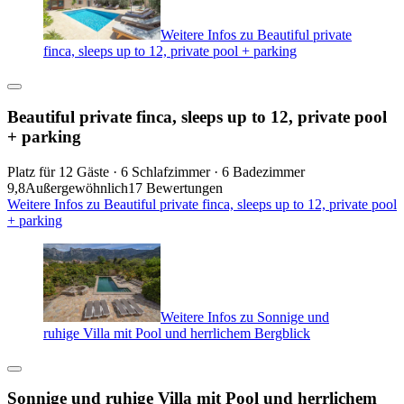
Weitere Infos zu Beautiful private
finca, sleeps up to 12, private pool + parking
Beautiful private finca, sleeps up to 12, private pool
+ parking
Platz für 12 Gäste · 6 Schlafzimmer · 6 Badezimmer
9,8
Außergewöhnlich
17 Bewertungen
Weitere Infos zu Beautiful private finca, sleeps up to 12, private pool
+ parking
Weitere Infos zu Sonnige und
ruhige Villa mit Pool und herrlichem Bergblick
Sonnige und ruhige Villa mit Pool und herrlichem