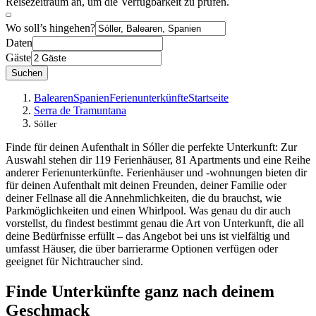
Reisezeitraum an, um die Verfügbarkeit zu prüfen.
Wo soll’s hingehen?
Daten
Gäste
Suchen
Balearen
Spanien
Ferienunterkünfte
Startseite
Serra de Tramuntana
Sóller
Finde für deinen Aufenthalt in Sóller die perfekte Unterkunft: Zur
Auswahl stehen dir 119 Ferienhäuser, 81 Apartments und eine Reihe
anderer Ferienunterkünfte. Ferienhäuser und -wohnungen bieten dir
für deinen Aufenthalt mit deinen Freunden, deiner Familie oder
deiner Fellnase all die Annehmlichkeiten, die du brauchst, wie
Parkmöglichkeiten und einen Whirlpool. Was genau du dir auch
vorstellst, du findest bestimmt genau die Art von Unterkunft, die all
deine Bedürfnisse erfüllt – das Angebot bei uns ist vielfältig und
umfasst Häuser, die über barrierarme Optionen verfügen oder
geeignet für Nichtraucher sind.
Finde Unterkünfte ganz nach deinem
Geschmack