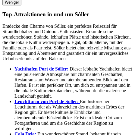
Weniger
Top-Attraktionen in und um Sóller
Entdecke den Charme von Sóller, ein perfektes Reiseziel für
Strandliebhaber und Outdoor-Enthusiasten. Erkunde seine
wunderschönen Strände, lebhaften Plätze und historischen Kirchen,
die die lokale Kultur widerspiegeln. Egal, ob du alleine, mit der
Familie oder als Paar reist, Sóller bietet eine reizvolle Mischung aus
Entspannung und Abenteuer und garantiert dir ein unvergessliches
Urlaubserlebnis auf den Balearen.
Yachthafen Port de Sóller:
Dieser lebhafte Yachthafen bietet
eine pulsierende Atmosphäre mit charmanten Geschäften,
Restaurants am Wasser und atemberaubenden Blick auf den
Hafen. Er ist ein perfekter Ort, um dich zu entspannen und in
die lokale Kultur einzutauchen, während du die malerische
Landschaft genießt.
Leuchtturm von Port de Sóller:
Ein historischer
Leuchtturm, der als Wahrzeichen des maritimen Erbes der
Region gilt. Er bietet kulturelle Einblicke und
atemberaubende Küstenblicke. Er ist ein idealer Ort zum
Fotografieren und um die Geschichte der Region zu
würdigen.
Cala Deia:
Ein wunderschöner Strand, bekannt für sein