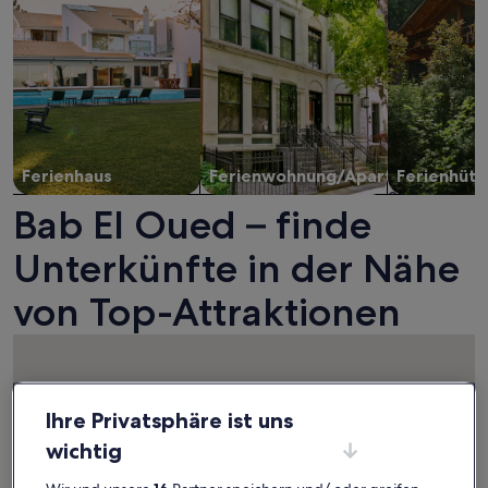
Ferienhaus
Ferienwohnung/Apartment
Ferienhütt
Bab El Oued – finde
Unterkünfte in der Nähe
von Top-Attraktionen
Ihre Privatsphäre ist uns
wichtig