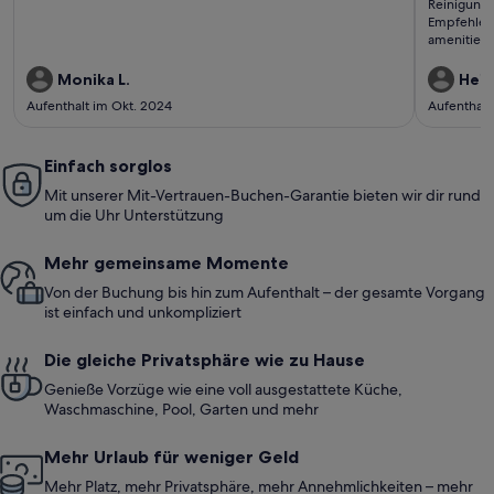
bewertungen)
bewe
Reinigungs
Empfehle i
amenities.
equipment 
recommend
Monika L.
Heidi
Aufenthalt im Okt. 2024
Aufenthalt
Einfach sorglos
Mit unserer Mit-Vertrauen-Buchen-Garantie bieten wir dir rund
um die Uhr Unterstützung
Mehr gemeinsame Momente
Von der Buchung bis hin zum Aufenthalt – der gesamte Vorgang
ist einfach und unkompliziert
Die gleiche Privatsphäre wie zu Hause
Genieße Vorzüge wie eine voll ausgestattete Küche,
Waschmaschine, Pool, Garten und mehr
Mehr Urlaub für weniger Geld
Mehr Platz, mehr Privatsphäre, mehr Annehmlichkeiten – mehr