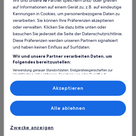
Wir und unsere
16
Partner speichern und/ oder greifen
auf Informationen auf einem Gerät zu, z.B. auf eindeutige
Kennungen in Cookies, um personenbezogene Daten zu
verarbeiten. Sie können Ihre Präferenzen akzeptieren
oder verwalten. Klicken Sie dazu bitte unten oder
besuchen Sie jederzeit die Seite der Datenschutzrichtlinie.
Diese Präferenzen werden unseren Partnern signalisiert
und haben keinen Einfluss auf Surfdaten.
Wir und unsere Partner verarbeiten Daten, um
Karte
Weitere Informationen zu Kathedrale Notre-Dame d'Afrique.
Weitere I
Folgendes bereitzustellen:
mit
Attraktionen
Verwendung genauer Standortdaten. Endgeräteeigenschaften zur
Identifikation aktiv abfragen. Speichern von oder Zugriff auf
Informationen auf einem Endgerät. Personalisierte Werbung und
Inhalte, Messung von Werbeleistung und der Performance von Inhalten,
1
Zielgruppenforschung sowie Entwicklung und Verbesserung von
Akzeptieren
Angeboten.
Liste der Partner (Lieferanten)
Alle ablehnen
Kathedrale Notre-Dame d'Afrique
Ketchao
Zwecke anzeigen
Bab El Oued: Finde deine