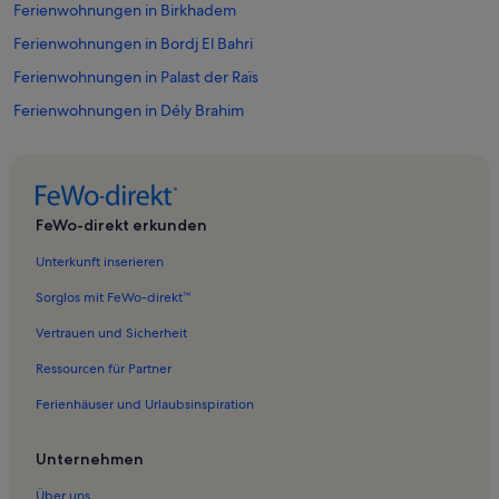
Ferienwohnungen in Birkhadem
Ferienwohnungen in Bordj El Bahri
Ferienwohnungen in Palast der Raïs
Ferienwohnungen in Dély Brahim
Ferienwohnungen in Agha
Ferienwohnungen in Reghaïa
Ferienwohnungen in Bouzaréah
FeWo-direkt erkunden
Ferienwohnungen in Bir Mourad Raïs
Unterkunft inserieren
Ferienwohnungen in Alger Centre
Sorglos mit FeWo-direkt™
Ferienwohnungen in Douera
Vertrauen und Sicherheit
Ressourcen für Partner
Ferienhäuser und Urlaubsinspiration
Unternehmen
Über uns