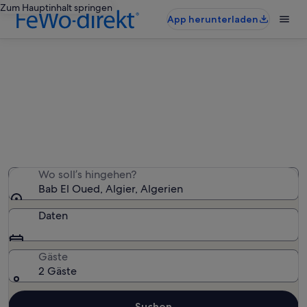
Zum Hauptinhalt springen
App herunterladen
Ferienwohnungen & Ferienhäuser
in Bab El Oued
Wir haben 36 Ferienunterkünfte gefunden. Bitte gib
deinen Reisezeitraum an, um die Verfügbarkeit zu
prüfen.
Wo soll’s hingehen?
Bab El Oued, Algier, Algerien
Daten
Gäste
2 Gäste
Suchen