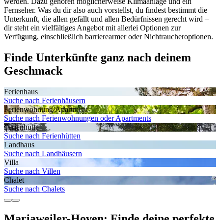
werden. Dazu gehören möglicherweise Klimaanlage und ein
Fernseher. Was du dir also auch vorstellst, du findest bestimmt die
Unterkunft, die allen gefällt und allen Bedürfnissen gerecht wird –
dir steht ein vielfältiges Angebot mit allerlei Optionen zur
Verfügung, einschließlich barrierearmer oder Nichtraucheroptionen.
Finde Unterkünfte ganz nach deinem
Geschmack
Ferienhaus
Suche nach Ferienhäusern
Ferienwohnung/Apartment
Suche nach Ferienwohnungen oder Apartments
Ferienhütte
Suche nach Ferienhütten
Landhaus
Suche nach Landhäusern
Villa
Suche nach Villen
Chalet
Suche nach Chalets
Mariaweiler-Hoven: Finde deine perfekte