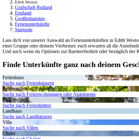
Edith Weston
Grafschaft Rutland
England
Großbritannien
Ferienunterkünfte
Startseite
Lass dich von unserer Auswahl an Ferienunterkünften in Edith Weston
einer Gruppe oder deinem Vierbeiner, euch erwarten all die Annehml
Und auch wenn du Optionen zur Barrierefreiheit oder bezüglich der Ra
Finde Unterkünfte ganz nach deinem Ges
Ferienhaus
Suche nach Ferienhäusern
Ferienwohnung/Apartment
Suche nach Ferienwohnungen oder Apartments
Ferienhütte
Suche nach Ferienhütten
Landhaus
Suche nach Landhäusern
Villa
Suche nach Villen
Chalet
Suche nach Chalets