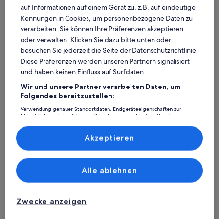
auf Informationen auf einem Gerät zu, z.B. auf eindeutige
Kennungen in Cookies, um personenbezogene Daten zu
verarbeiten. Sie können Ihre Präferenzen akzeptieren
oder verwalten. Klicken Sie dazu bitte unten oder
besuchen Sie jederzeit die Seite der Datenschutzrichtlinie.
Diese Präferenzen werden unseren Partnern signalisiert
und haben keinen Einfluss auf Surfdaten.
Wir und unsere Partner verarbeiten Daten, um
Was spricht für unsere App?
Folgendes bereitzustellen:
Verwendung genauer Standortdaten. Endgeräteeigenschaften zur
Identifikation aktiv abfragen. Speichern von oder Zugriff auf
Informationen auf einem Endgerät. Personalisierte Werbung und
Immer in Verbindung
Inhalte, Messung von Werbeleistung und der Performance von Inhalten,
Zielgruppenforschung sowie Entwicklung und Verbesserung von
Akzeptieren
Du hast all deine Buchungsdetails immer
Angeboten.
griffbereit, auch ohne WLAN!
Liste der Partner (Lieferanten)
Alle ablehnen
Rund-um-die-Uhr-Hilfe
Unser Kundenservice ist rund um die Uhr,
Zwecke anzeigen
sieben Tage die Woche für dich da.