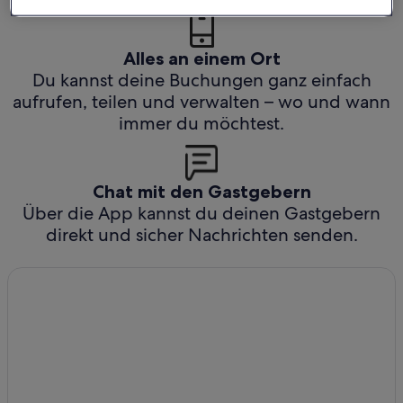
Alles an einem Ort
Du kannst deine Buchungen ganz einfach
aufrufen, teilen und verwalten – wo und wann
immer du möchtest.
Chat mit den Gastgebern
Über die App kannst du deinen Gastgebern
direkt und sicher Nachrichten senden.