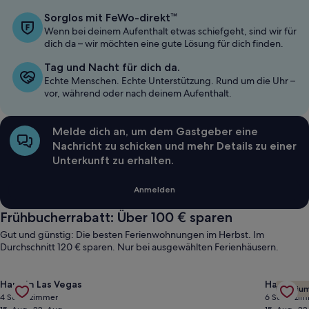
Sorglos mit FeWo-direkt™
Wenn bei deinem Aufenthalt etwas schiefgeht, sind wir für
dich da – wir möchten eine gute Lösung für dich finden.
Tag und Nacht für dich da.
Echte Menschen. Echte Unterstützung. Rund um die Uhr –
vor, während oder nach deinem Aufenthalt.
Melde dich an, um dem Gastgeber eine
Nachricht zu schicken und mehr Details zu einer
Unterkunft zu erhalten.
Anmelden
Frühbucherrabatt: Über 100 € sparen
Gut und günstig: Die besten Ferienwohnungen im Herbst. Im
Durchschnitt 120 € sparen. Nur bei ausgewählten Ferienhäusern.
Gallery
Angebot für Custom Ranch Not A Spur Startseite 1/2 Acre Lot
Gallery
Angebot
Haus in Las Vegas
Haus in L
Premiu
Carousel
Carous
4 Schlafzimmer
6 Schlafzi