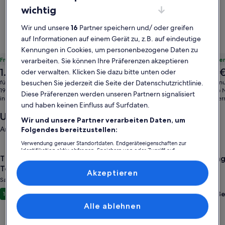
wichtig
Wir und unsere
16
Partner speichern und/ oder greifen
auf Informationen auf einem Gerät zu, z.B. auf eindeutige
Kennungen in Cookies, um personenbezogene Daten zu
Frühbucherangebot: 122 € Rabatt
Frühbuche
verarbeiten. Sie können Ihre Präferenzen akzeptieren
Der
Der
1.343 €
1.438 
oder verwalten. Klicken Sie dazu bitte unten oder
Der
1.465 €
Preis
Preis
alte
besuchen Sie jederzeit die Seite der Datenschutzrichtlinie.
für 1 Villa, 7 Nächte
für 1 Ferien
beträgt
beträgt
Preis
192 € pro Nacht
205 € pro 
Diese Präferenzen werden unseren Partnern signalisiert
1.343 €
1.438 €
inkl. Steuern & Gebühren
war
inkl. Steue
und haben keinen Einfluss auf Surfdaten.
1.465 €,
Unterkünfte in der Nähe
siehe
Wir und unsere Partner verarbeiten Daten, um
weitere
Angebote für den Zeitraum: 21. Aug.–23. Aug.
Folgendes bereitzustellen:
Informationen
Verwendung genauer Standortdaten. Endgeräteeigenschaften zur
zum
Gallery
Angebot für The Attic: Sandusky’s Premier Group & Sports T
Gallery
Angebot 
Identifikation aktiv abfragen. Speichern von oder Zugriff auf
Standardpreis.
Informationen auf einem Endgerät. Personalisierte Werbung und
The Attic: Sandusky’s Premier Group & Sports
Amazing
Carousel
Carous
Inhalte, Messung von Werbeleistung und der Performance von Inhalten,
Team Stay
Force
Zielgruppenforschung sowie Entwicklung und Verbesserung von
Akzeptieren
Angeboten.
Sandusky
Sandusky
Liste der Partner (Lieferanten)
Außergewöhnlich
Auße
10
(14 Bewertungen)
10
Alle ablehnen