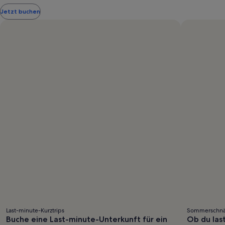
siehe
Jetzt buchen
weitere
Informationen
zum
Standardpreis.
Last-minute-Kurztrips
Sommerschn
Buche eine Last-minute-Unterkunft für ein
Ob du last