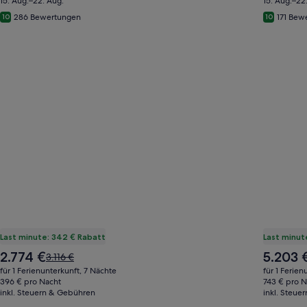
15. Aug.–22. Aug.
15. Aug.–22
286 Bewertungen
171 Bew
10
10
Last minute: 342 € Rabatt
Last minute
Der
Der
2.774 €
5.203 
Der
3.116 €
Preis
Preis
alte
für 1 Ferienunterkunft, 7 Nächte
für 1 Ferien
beträgt
beträgt
Preis
396 € pro Nacht
743 € pro N
2.774 €
5.203 €
inkl. Steuern & Gebühren
war
inkl. Steue
3.116 €,