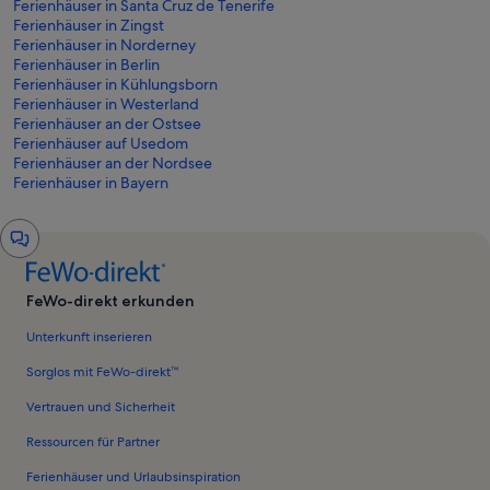
Ferienhäuser in Santa Cruz de Tenerife
Ferienhäuser in Zingst
Ferienhäuser in Norderney
Ferienhäuser in Berlin
Ferienhäuser in Kühlungsborn
Ferienhäuser in Westerland
Ferienhäuser an der Ostsee
Ferienhäuser auf Usedom
Ferienhäuser an der Nordsee
Ferienhäuser in Bayern
Chat-
Fenster
FeWo-direkt erkunden
Unterkunft inserieren
Sorglos mit FeWo-direkt™
Vertrauen und Sicherheit
Ressourcen für Partner
Ferienhäuser und Urlaubsinspiration