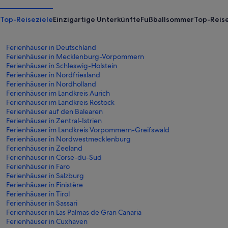
Top-Reiseziele
Einzigartige Unterkünfte
Fußballsommer
Top-Reise
Ferienhäuser in Deutschland
Ferienhäuser in Mecklenburg-Vorpommern
Ferienhäuser in Schleswig-Holstein
Ferienhäuser in Nordfriesland
Ferienhäuser in Nordholland
Ferienhäuser im Landkreis Aurich
Ferienhäuser im Landkreis Rostock
Ferienhäuser auf den Balearen
Ferienhäuser in Zentral-Istrien
Ferienhäuser im Landkreis Vorpommern-Greifswald
Ferienhäuser in Nordwestmecklenburg
Ferienhäuser in Zeeland
Ferienhäuser in Corse-du-Sud
Ferienhäuser in Faro
Ferienhäuser in Salzburg
Ferienhäuser in Finistère
Ferienhäuser in Tirol
Ferienhäuser in Sassari
Ferienhäuser in Las Palmas de Gran Canaria
Ferienhäuser in Cuxhaven