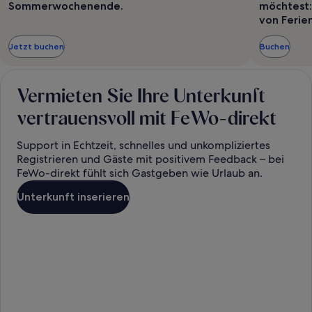
Sommerwochenende.
möchtest:
von Ferie
Jetzt buchen
Buchen
Vermieten Sie Ihre Unterkunft
vertrauensvoll mit FeWo-direkt
Support in Echtzeit, schnelles und unkompliziertes
Registrieren und Gäste mit positivem Feedback – bei
FeWo-direkt fühlt sich Gastgeben wie Urlaub an.
Unterkunft inserieren