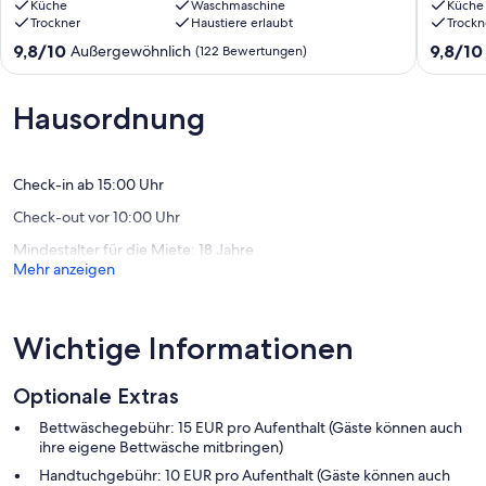
alten
Küche
Waschmaschine
im
Küche
Trockner
Haustiere erlaubt
Trockn
Deich
Haus
mit
Deichbr
9.8
9.8
9,8/10
9,8/10
Außergewöhnlich
(122 Bewertungen)
Sauna,
!
von
von
Kamin,
Dangast
10,
10,
Strandkorb
Außergewöhnlich,
Außerge
Hausordnung
Wangerland
(122
(7
Bewertungen)
Bewert
Check-in ab 15:00 Uhr
Check-out vor 10:00 Uhr
Mindestalter für die Miete: 18 Jahre
Mehr anzeigen
Wichtige Informationen
Optionale Extras
Bettwäschegebühr: 15 EUR pro Aufenthalt (Gäste können auch
ihre eigene Bettwäsche mitbringen)
Handtuchgebühr: 10 EUR pro Aufenthalt (Gäste können auch