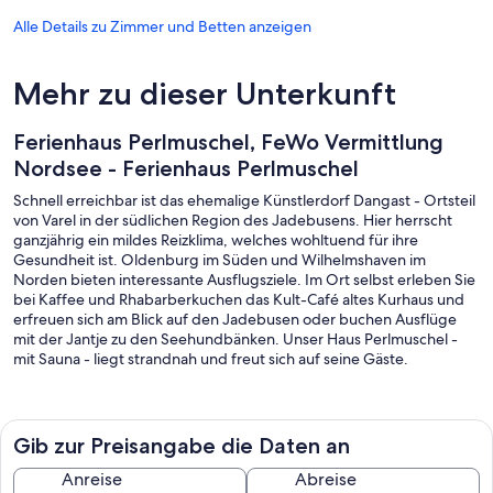
Alle Details zu Zimmer und Betten anzeigen
Mehr zu dieser Unterkunft
Ferienhaus Perlmuschel, FeWo Vermittlung
Nordsee - Ferienhaus Perlmuschel
Schnell erreichbar ist das ehemalige Künstlerdorf Dangast - Ortsteil
von Varel in der südlichen Region des Jadebusens. Hier herrscht
ganzjährig ein mildes Reizklima, welches wohltuend für ihre
Gesundheit ist. Oldenburg im Süden und Wilhelmshaven im
Norden bieten interessante Ausflugsziele. Im Ort selbst erleben Sie
bei Kaffee und Rhabarberkuchen das Kult-Café altes Kurhaus und
erfreuen sich am Blick auf den Jadebusen oder buchen Ausflüge
mit der Jantje zu den Seehundbänken. Unser Haus Perlmuschel -
mit Sauna - liegt strandnah und freut sich auf seine Gäste.
Ferienhaus Perlmuschel:
Gib zur Preisangabe die Daten an
Das Ferienhaus Perlmuschel in der Danksteder Str. 23 B mit
Anreise
Abreise