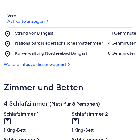
Varel
Auf Karte anzeigen
Place,
Strand von Dangast
‪1 Gehminute‬
Strand
Auf Karte anzeigen
Place,
Nationalpark Niedersächsisches Wattenmeer
‪4 Gehminuten‬
von
Nationalpark
Dangast
Place,
Kurverwaltung Nordseebad Dangast
‪8 Gehminuten‬
Niedersächsisches
Kurverwaltung
Wattenmeer
Nordseebad
Weitere Infos zu dieser Gegend
Dangast
Zimmer und Betten
4 Schlafzimmer
(Platz für 8 Personen)
Schlafzimmer 1
Schlafzimmer 2
1 King-Bett
1 King-Bett
Schlafzimmer 3
Schlafzimmer 4