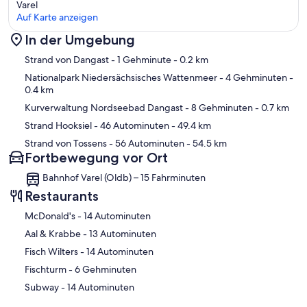
Varel
Auf Karte anzeigen
In der Umgebung
Karte
Strand von Dangast
- 1 Gehminute
- 0.2 km
Nationalpark Niedersächsisches Wattenmeer
- 4 Gehminuten
-
0.4 km
Kurverwaltung Nordseebad Dangast
- 8 Gehminuten
- 0.7 km
Strand Hooksiel
- 46 Autominuten
- 49.4 km
Strand von Tossens
- 56 Autominuten
- 54.5 km
Fortbewegung vor Ort
Bahnhof Varel (Oldb) – 15 Fahrminuten
Restaurants
‪McDonald's - ‬14 Autominuten
‪Aal & Krabbe - ‬13 Autominuten
‪Fisch Wilters - ‬14 Autominuten
‪Fischturm - ‬6 Gehminuten
‪Subway - ‬14 Autominuten