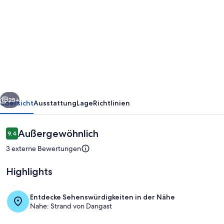
von
Ferienhaus
Perlmuschel,
FeWo
Vermittlung
Nordsee
-
rück
Weiter
Ferienhaus
25+
Übersicht
Ausstattung
Lage
Richtlinien
Perlmuschel
Bewertungen
Außergewöhnlich
9,4
9,4 von 10.
3 externe Bewertungen
Highlights
Entdecke Sehenswürdigkeiten in der Nähe
Nahe: Strand von Dangast
Aufgang zu den Schlafräumen