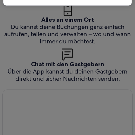
Alles an einem Ort
Du kannst deine Buchungen ganz einfach
aufrufen, teilen und verwalten – wo und wann
immer du möchtest.
Chat mit den Gastgebern
Über die App kannst du deinen Gastgebern
direkt und sicher Nachrichten senden.