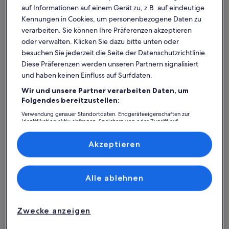
auf Informationen auf einem Gerät zu, z.B. auf eindeutige
Kennungen in Cookies, um personenbezogene Daten zu
verarbeiten. Sie können Ihre Präferenzen akzeptieren
oder verwalten. Klicken Sie dazu bitte unten oder
besuchen Sie jederzeit die Seite der Datenschutzrichtlinie.
Diese Präferenzen werden unseren Partnern signalisiert
und haben keinen Einfluss auf Surfdaten.
Wir und unsere Partner verarbeiten Daten, um
Was spricht für unsere App?
Folgendes bereitzustellen:
Verwendung genauer Standortdaten. Endgeräteeigenschaften zur
Identifikation aktiv abfragen. Speichern von oder Zugriff auf
Informationen auf einem Endgerät. Personalisierte Werbung und
Immer in Verbindung
Inhalte, Messung von Werbeleistung und der Performance von Inhalten,
Zielgruppenforschung sowie Entwicklung und Verbesserung von
Akzeptieren
Du hast all deine Buchungsdetails immer
Angeboten.
griffbereit, auch ohne WLAN!
Liste der Partner (Lieferanten)
Alle ablehnen
Rund-um-die-Uhr-Hilfe
Unser Kundenservice ist rund um die Uhr,
Zwecke anzeigen
sieben Tage die Woche für dich da.