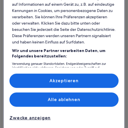
auf Informationen auf einem Gerät zu, z.B. auf eindeutige
Kennungen in Cookies, um personenbezogene Daten zu
verarbeiten. Sie können Ihre Präferenzen akzeptieren
oder verwalten. Klicken Sie dazu bitte unten oder
besuchen Sie jederzeit die Seite der Datenschutzrichtlinie.
Diese Präferenzen werden unseren Partnern signalisiert
und haben keinen Einfluss auf Surfdaten.
Wir und unsere Partner verarbeiten Daten, um
Was spricht für unsere App?
Folgendes bereitzustellen:
Verwendung genauer Standortdaten. Endgeräteeigenschaften zur
Identifikation aktiv abfragen. Speichern von oder Zugriff auf
Informationen auf einem Endgerät. Personalisierte Werbung und
Immer in Verbindung
Inhalte, Messung von Werbeleistung und der Performance von Inhalten,
Zielgruppenforschung sowie Entwicklung und Verbesserung von
Akzeptieren
Du hast all deine Buchungsdetails immer
Angeboten.
griffbereit, auch ohne WLAN!
Liste der Partner (Lieferanten)
Alle ablehnen
Rund-um-die-Uhr-Hilfe
Unser Kundenservice ist rund um die Uhr,
Zwecke anzeigen
sieben Tage die Woche für dich da.