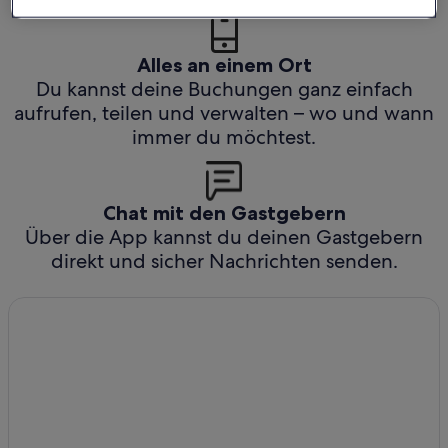
Alles an einem Ort
Du kannst deine Buchungen ganz einfach
aufrufen, teilen und verwalten – wo und wann
immer du möchtest.
Chat mit den Gastgebern
Über die App kannst du deinen Gastgebern
direkt und sicher Nachrichten senden.