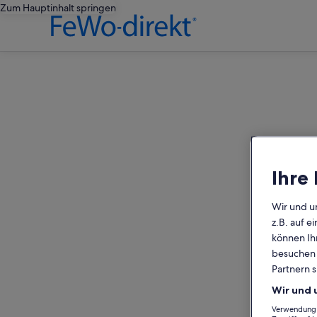
Zum Hauptinhalt springen
editorial
Ihre
Wir und u
z.B. auf 
können Ihr
besuchen S
Partnern s
Wir und 
Verwendung g