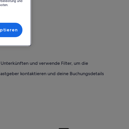
rbeleistung und
boten.
ptieren
h Unterkünften und verwende Filter, um die
Gastgeber kontaktieren und deine Buchungsdetails