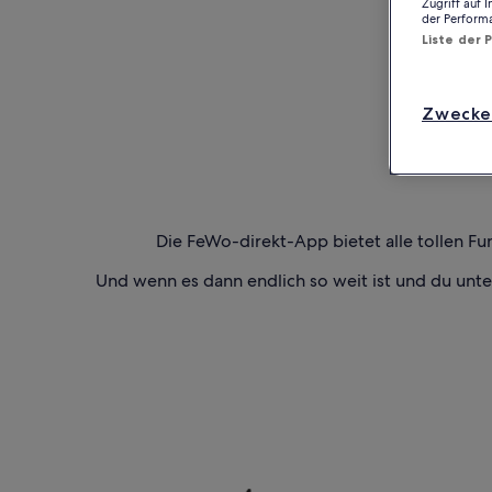
Zugriff auf 
der Perform
Liste der 
Zwecke
Die FeWo-direkt-App bietet alle tollen Fu
Und wenn es dann endlich so weit ist und du unt