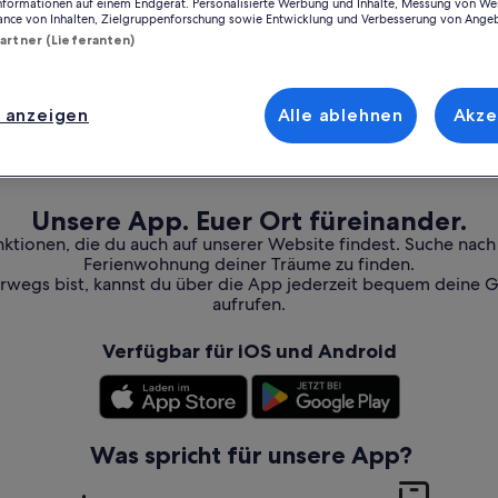
Informationen auf einem Endgerät. Personalisierte Werbung und Inhalte, Messung von We
ance von Inhalten, Zielgruppenforschung sowie Entwicklung und Verbesserung von Ange
Partner (Lieferanten)
 anzeigen
Alle ablehnen
Akze
Unsere App. Euer Ort füreinander.
nktionen, die du auch auf unserer Website findest. Suche nac
Ferienwohnung deiner Träume zu finden.
erwegs bist, kannst du über die App jederzeit bequem deine 
aufrufen.
Verfügbar für iOS und Android
Was spricht für unsere App?