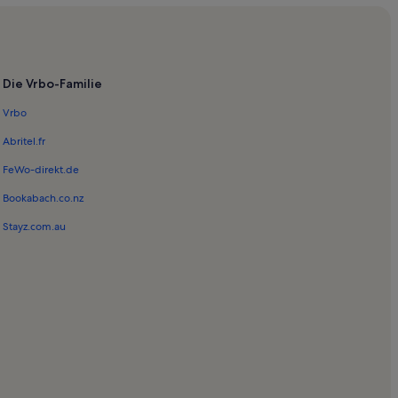
Die Vrbo-Familie
Vrbo
Abritel.fr
FeWo-direkt.de
Bookabach.co.nz
Stayz.com.au