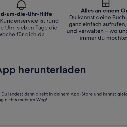
Alles an einem O
d-um-die-Uhr-Hilfe
Du kannst deine Buc
Kundenservice ist rund
ganz einfach aufrufen,
e Uhr, sieben Tage die
und verwalten – wo u
oche für dich da.
immer du möchtes
App herunterladen
Du landest dann direkt in deinem App-Store und kannst glei
ng nichts mehr im Weg!