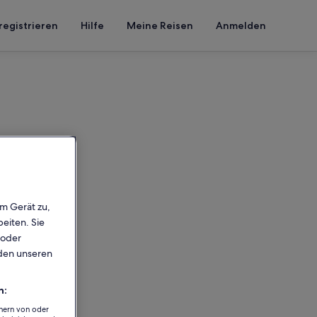
registrieren
Hilfe
Meine Reisen
Anmelden
em Gerät zu,
eiten. Sie
 oder
rden unseren
n:
chern von oder