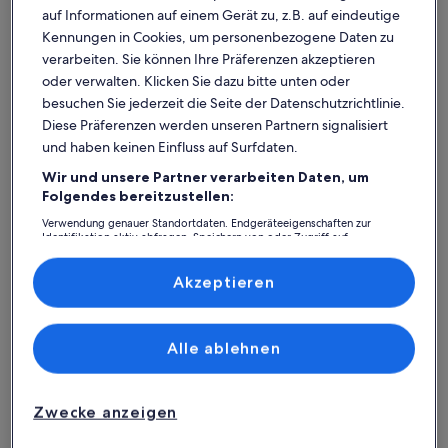
auf Informationen auf einem Gerät zu, z.B. auf eindeutige
Kennungen in Cookies, um personenbezogene Daten zu
verarbeiten. Sie können Ihre Präferenzen akzeptieren
oder verwalten. Klicken Sie dazu bitte unten oder
besuchen Sie jederzeit die Seite der Datenschutzrichtlinie.
Diese Präferenzen werden unseren Partnern signalisiert
und haben keinen Einfluss auf Surfdaten.
Wir und unsere Partner verarbeiten Daten, um
Was spricht für unsere App?
Folgendes bereitzustellen:
Verwendung genauer Standortdaten. Endgeräteeigenschaften zur
Identifikation aktiv abfragen. Speichern von oder Zugriff auf
Informationen auf einem Endgerät. Personalisierte Werbung und
Immer in Verbindung
Inhalte, Messung von Werbeleistung und der Performance von Inhalten,
Zielgruppenforschung sowie Entwicklung und Verbesserung von
Akzeptieren
Du hast all deine Buchungsdetails immer
Angeboten.
griffbereit, auch ohne WLAN!
Liste der Partner (Lieferanten)
Alle ablehnen
Rund-um-die-Uhr-Hilfe
Unser Kundenservice ist rund um die Uhr,
Zwecke anzeigen
sieben Tage die Woche für dich da.