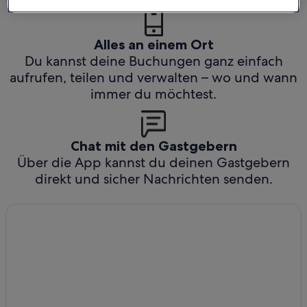
Alles an einem Ort
Du kannst deine Buchungen ganz einfach
aufrufen, teilen und verwalten – wo und wann
immer du möchtest.
Chat mit den Gastgebern
Über die App kannst du deinen Gastgebern
direkt und sicher Nachrichten senden.