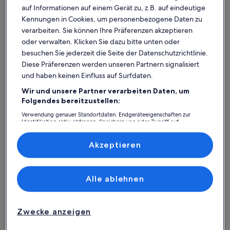
auf Informationen auf einem Gerät zu, z.B. auf eindeutige
Kennungen in Cookies, um personenbezogene Daten zu
verarbeiten. Sie können Ihre Präferenzen akzeptieren
oder verwalten. Klicken Sie dazu bitte unten oder
besuchen Sie jederzeit die Seite der Datenschutzrichtlinie.
Diese Präferenzen werden unseren Partnern signalisiert
und haben keinen Einfluss auf Surfdaten.
Wir und unsere Partner verarbeiten Daten, um
Was spricht für unsere App?
Folgendes bereitzustellen:
Verwendung genauer Standortdaten. Endgeräteeigenschaften zur
Identifikation aktiv abfragen. Speichern von oder Zugriff auf
Informationen auf einem Endgerät. Personalisierte Werbung und
Immer in Verbindung
Inhalte, Messung von Werbeleistung und der Performance von Inhalten,
Zielgruppenforschung sowie Entwicklung und Verbesserung von
Akzeptieren
Du hast all deine Buchungsdetails immer
Angeboten.
griffbereit, auch ohne WLAN!
Liste der Partner (Lieferanten)
Alle ablehnen
Rund-um-die-Uhr-Hilfe
Unser Kundenservice ist rund um die Uhr,
Zwecke anzeigen
sieben Tage die Woche für dich da.