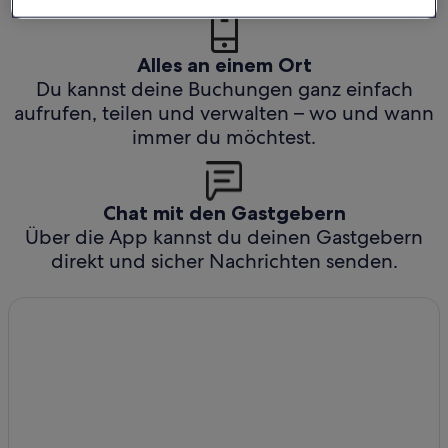
Alles an einem Ort
Du kannst deine Buchungen ganz einfach
aufrufen, teilen und verwalten – wo und wann
immer du möchtest.
Chat mit den Gastgebern
Über die App kannst du deinen Gastgebern
direkt und sicher Nachrichten senden.