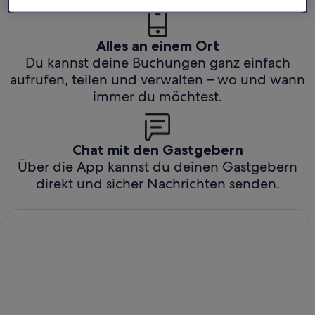
Alles an einem Ort
Du kannst deine Buchungen ganz einfach
aufrufen, teilen und verwalten – wo und wann
immer du möchtest.
Chat mit den Gastgebern
Über die App kannst du deinen Gastgebern
direkt und sicher Nachrichten senden.