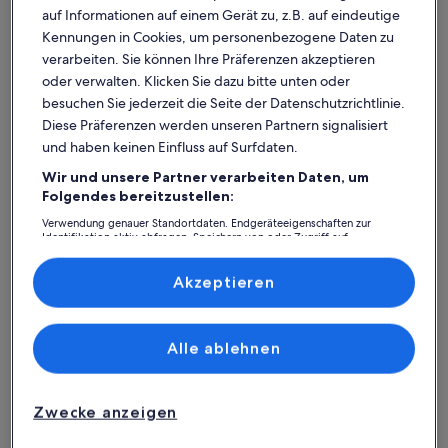
auf Informationen auf einem Gerät zu, z.B. auf eindeutige
Kennungen in Cookies, um personenbezogene Daten zu
verarbeiten. Sie können Ihre Präferenzen akzeptieren
oder verwalten. Klicken Sie dazu bitte unten oder
besuchen Sie jederzeit die Seite der Datenschutzrichtlinie.
Diese Präferenzen werden unseren Partnern signalisiert
und haben keinen Einfluss auf Surfdaten.
Wir und unsere Partner verarbeiten Daten, um
Was spricht für unsere App?
Folgendes bereitzustellen:
Verwendung genauer Standortdaten. Endgeräteeigenschaften zur
Identifikation aktiv abfragen. Speichern von oder Zugriff auf
Informationen auf einem Endgerät. Personalisierte Werbung und
Immer in Verbindung
Inhalte, Messung von Werbeleistung und der Performance von Inhalten,
Zielgruppenforschung sowie Entwicklung und Verbesserung von
Akzeptieren
Du hast all deine Buchungsdetails immer
Angeboten.
griffbereit, auch ohne WLAN!
Liste der Partner (Lieferanten)
Alle ablehnen
Rund-um-die-Uhr-Hilfe
Unser Kundenservice ist rund um die Uhr,
Zwecke anzeigen
sieben Tage die Woche für dich da.