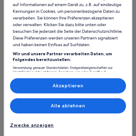
auf Informationen auf einem Gerät zu, z.B. auf eindeutige
Kennungen in Cookies, um personenbezogene Daten zu
verarbeiten. Sie können Ihre Präferenzen akzeptieren
oder verwalten. Klicken Sie dazu bitte unten oder
besuchen Sie jederzeit die Seite der Datenschutzrichtlinie.
Diese Präferenzen werden unseren Partnern signalisiert
und haben keinen Einfluss auf Surfdaten.
Wir und unsere Partner verarbeiten Daten, um
Was spricht für unsere App?
Folgendes bereitzustellen:
Verwendung genauer Standortdaten. Endgeräteeigenschaften zur
Identifikation aktiv abfragen. Speichern von oder Zugriff auf
Informationen auf einem Endgerät. Personalisierte Werbung und
Immer in Verbindung
Inhalte, Messung von Werbeleistung und der Performance von Inhalten,
Zielgruppenforschung sowie Entwicklung und Verbesserung von
Akzeptieren
Du hast all deine Buchungsdetails immer
Angeboten.
griffbereit, auch ohne WLAN!
Liste der Partner (Lieferanten)
Alle ablehnen
Rund-um-die-Uhr-Hilfe
Unser Kundenservice ist rund um die Uhr,
Zwecke anzeigen
sieben Tage die Woche für dich da.