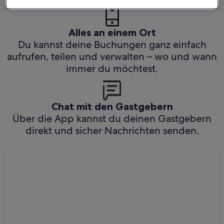
Alles an einem Ort
Du kannst deine Buchungen ganz einfach
aufrufen, teilen und verwalten – wo und wann
immer du möchtest.
Chat mit den Gastgebern
Über die App kannst du deinen Gastgebern
direkt und sicher Nachrichten senden.