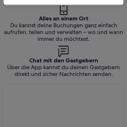
Alles an einem Ort
Du kannst deine Buchungen ganz einfach
aufrufen, teilen und verwalten – wo und wann
immer du möchtest.
Chat mit den Gastgebern
Über die App kannst du deinen Gastgebern
direkt und sicher Nachrichten senden.