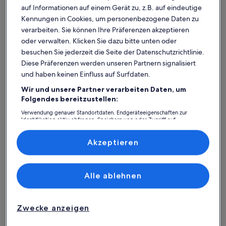
auf Informationen auf einem Gerät zu, z.B. auf eindeutige
Kennungen in Cookies, um personenbezogene Daten zu
verarbeiten. Sie können Ihre Präferenzen akzeptieren
oder verwalten. Klicken Sie dazu bitte unten oder
besuchen Sie jederzeit die Seite der Datenschutzrichtlinie.
Diese Präferenzen werden unseren Partnern signalisiert
und haben keinen Einfluss auf Surfdaten.
Wir und unsere Partner verarbeiten Daten, um
Was spricht für unsere App?
Folgendes bereitzustellen:
Verwendung genauer Standortdaten. Endgeräteeigenschaften zur
Identifikation aktiv abfragen. Speichern von oder Zugriff auf
Informationen auf einem Endgerät. Personalisierte Werbung und
Immer in Verbindung
Inhalte, Messung von Werbeleistung und der Performance von Inhalten,
Zielgruppenforschung sowie Entwicklung und Verbesserung von
Akzeptieren
Du hast all deine Buchungsdetails immer
Angeboten.
griffbereit, auch ohne WLAN!
Liste der Partner (Lieferanten)
Alle ablehnen
Rund-um-die-Uhr-Hilfe
Unser Kundenservice ist rund um die Uhr,
Zwecke anzeigen
sieben Tage die Woche für dich da.